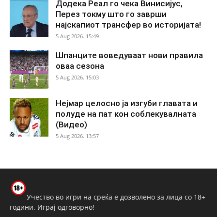
Додека Реал го чека Винисијус,
Перез токму што го заврши
најскапиот трансфер во историјата!
5 Aug 2026. 15:49
Шпанците воведуваат нови правила
оваа сезона
5 Aug 2026. 15:03
Нејмар целосно ја изгуби главата и
полуде на пат кон соблекувалната
(Видео)
5 Aug 2026. 13:57
Учество во игри на среќа е дозволено за лица со 18+
години. Играј одговорно!