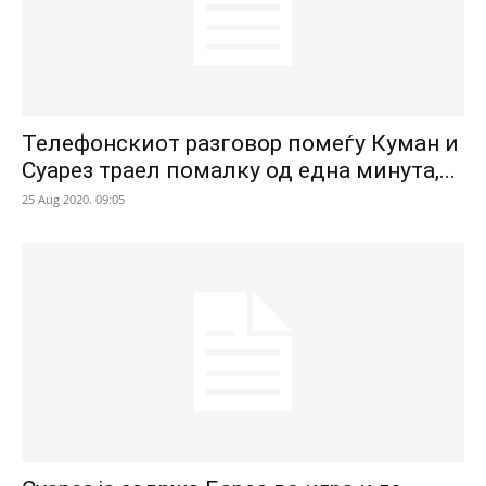
Телефонскиот разговор помеѓу Куман и
Суарез траел помалку од една минута,...
25 Aug 2020. 09:05