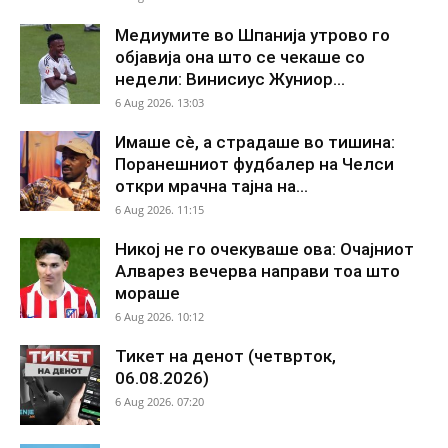
Медиумите во Шпанија утрово го
објавија она што се чекаше со
недели: Винисиус Жуниор...
6 Aug 2026. 13:03
Имаше сè, а страдаше во тишина:
Поранешниот фудбалер на Челси
откри мрачна тајна на...
6 Aug 2026. 11:15
Никој не го очекуваше ова: Очајниот
Алварез вечерва направи тоа што
мораше
6 Aug 2026. 10:12
Тикет на денот (четврток,
06.08.2026)
6 Aug 2026. 07:20