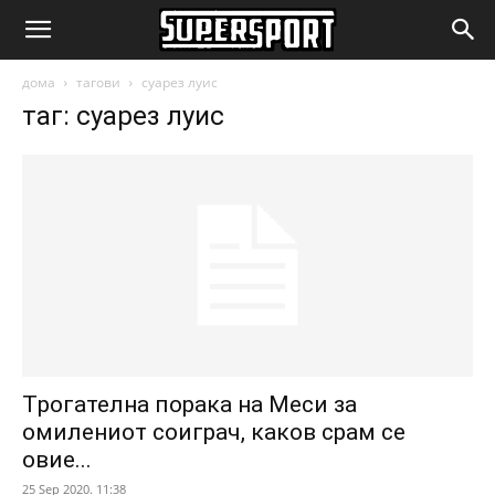
SuperSport.mk
дома
тагови
суарез луис
таг: суарез луис
Tрогателна порака на Меси за
омилениот соиграч, каков срам се
овие...
25 Sep 2020. 11:38