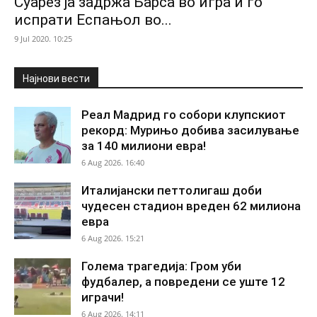
Суарез ја задржа Барса во игра и го
испрати Еспањол во...
9 Jul 2020. 10:25
Најнови вести
Реал Мадрид го собори клупскиот
рекорд: Мурињо добива засилување
за 140 милиони евра!
6 Aug 2026. 16:40
Италијански петтолигаш доби
чудесен стадион вреден 62 милиона
евра
6 Aug 2026. 15:21
Голема трагедија: Гром уби
фудбалер, а повредени се уште 12
играчи!
6 Aug 2026. 14:11