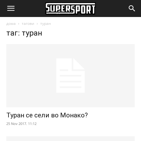
SuperSport.mk
дома
тагови
туран
таг: туран
Туран се сели во Монако?
25 Nov 2017. 11:12