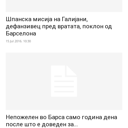
Шпанска мисија на Галијани,
дефанзивец пред вратата, поклон од
Барселона
15 Jul 2016. 10:30
Непожелен во Барса само година дена
после што е доведен за...