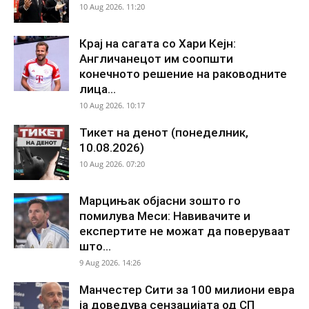
10 Aug 2026. 11:20
Крај на сагата со Хари Кејн:
Англичанецот им соопшти
конечното решение на раководните
лица...
10 Aug 2026. 10:17
Тикет на денот (понеделник,
10.08.2026)
10 Aug 2026. 07:20
Марцињак објасни зошто го
помилува Меси: Навивачите и
експертите не можат да поверуваат
што...
9 Aug 2026. 14:26
Манчестер Сити за 100 милиони евра
ја доведува сензацијата од СП