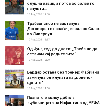
слушна извик, а потоа во солзи го
напушти...
10 Aug 2026. 14:36
Трабзонспор не застанува:
Договорен е напаѓач, играл со Салах
во Ливерпул
10 Aug 2026. 13:37
Од Јунајтед до дното: „Требаше да
останам кај родителите“
10 Aug 2026. 12:00
Вардар остана без тренер: Фабијани
заминува од клупата на „црвено-
црните“
10 Aug 2026. 11:56
Познато е колку добила
љубовницата на Инфантино од УЕФА