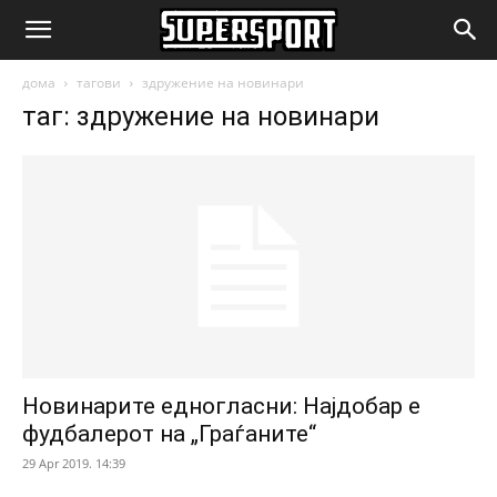
SuperSport.mk
дома
тагови
здружение на новинари
таг: здружение на новинари
Новинарите едногласни: Најдобар е
фудбалерот на „Граѓаните“
29 Apr 2019. 14:39