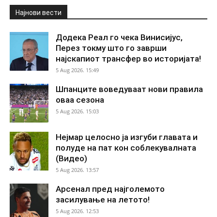
Најнови вести
Додека Реал го чека Винисијус,
Перез токму што го заврши
најскапиот трансфер во историјата!
5 Aug 2026. 15:49
Шпанците воведуваат нови правила
оваа сезона
5 Aug 2026. 15:03
Нејмар целосно ја изгуби главата и
полуде на пат кон соблекувалната
(Видео)
5 Aug 2026. 13:57
Арсенал пред најголемото
засилување на летото!
5 Aug 2026. 12:53