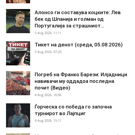
Алонсо ги составува коцките: Лев
бек од Шпанија и голман од
Португалија за страшниот...
5 Aug 2026. 11:11
Тикет на денот (среда, 05.08.2026)
5 Aug 2026. 07:20
Погреб на Франко Барези: Илјадници
навивачи му оддадоа последна
почит (Видео)
4 Aug 2026. 16:06
Ѓорческа со победа го започна
турнирот во Лајпциг
4 Aug 2026. 15:11