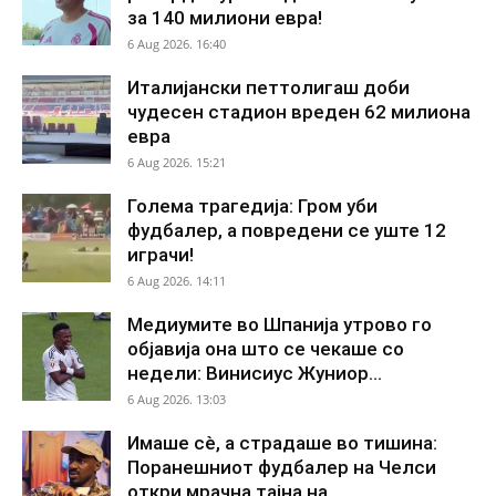
за 140 милиони евра!
6 Aug 2026. 16:40
Италијански петтолигаш доби
чудесен стадион вреден 62 милиона
евра
6 Aug 2026. 15:21
Голема трагедија: Гром уби
фудбалер, а повредени се уште 12
играчи!
6 Aug 2026. 14:11
Медиумите во Шпанија утрово го
објавија она што се чекаше со
недели: Винисиус Жуниор...
6 Aug 2026. 13:03
Имаше сè, а страдаше во тишина:
Поранешниот фудбалер на Челси
откри мрачна тајна на...