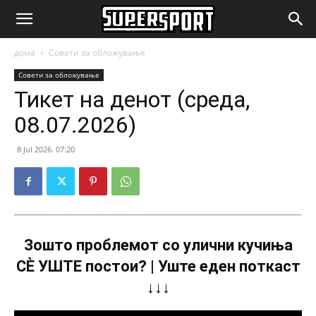
SuperSport.mk
дома
Совети за обложување
Совети за обложување
Тикет на денот (среда,
08.07.2026)
8 Jul 2026. 07:20
Зошто проблемот со улични кучиња
СÈ УШТЕ постои? | Уште еден поткаст
↓↓↓