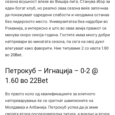
сезона всушност влезе во Вишаја лига. Станува збор за
еден богат клуб, но реално оваа сезона веќе започнаа
да покажуваат одредени слабости и неодамна останаа
без лидерското место. Универзитатеа беа најдобри во
Романија, а интересно е што во оваа земја првакот се
менува скоро секоја година. Гостите имаа многу добри
натпревари во минатата сезона, па сега на овој дуел
влегуваат како фаворити. Ние типуваме 2 со квота 1.90
во
20Bet
.
Петрокуб – Игнација – 0-2 @
1.60 во 22Bet
Во првото коло од квалификациите за елитното
натпреварување ќе се сретнат шампионите на
Молдавија и Албанија. Петрокуб успеа да ја земе
својата втора последователна титула, а воедно и втора