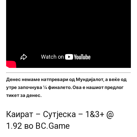
Денес немаме натпревари од Мундијалот, а веќе од
утре започнува ¼ финалето. Ова е нашиот предлог
тикет за денес.
Каират – Сутјеска – 1&3+ @
1.92 во BC.Game