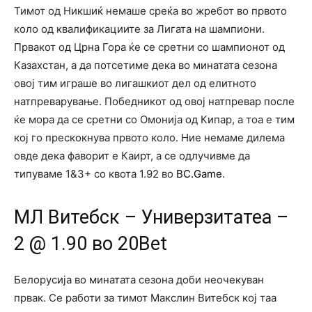
Тимот од Никшиќ немаше среќа во жребот во првото
коло од квалификациите за Лигата на шампиони.
Првакот од Црна Гора ќе се сретни со шампионот од
Казахстан, а да потсетиме дека во минатата сезона
овој тим играше во лигашкиот дел од елитното
натпреварување. Победникот од овој натпревар после
ќе мора да се сретни со Омонија од Кипар, а тоа е тим
кој го прескокнува првото коло. Ние немаме дилема
овде дека фаворит е Каирт, а се одлучивме да
типуваме 1&3+ со квота 1.92 во
BC.Game
.
МЛ Витебск – Универзитатеа –
2 @ 1.90 во 20Bet
Белорусија во минатата сезона доби неочекуван
првак. Се работи за тимот Макслин Витебск кој таа