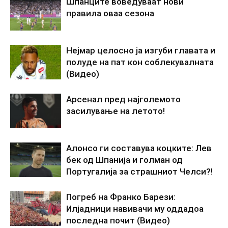
Шпанците воведуваат нови
правила оваа сезона
Нејмар целосно ја изгуби главата и
полуде на пат кон соблекувалната
(Видео)
Арсенал пред најголемото
засилување на летото!
Алонсо ги составува коцките: Лев
бек од Шпанија и голман од
Португалија за страшниот Челси?!
Погреб на Франко Барези:
Илјадници навивачи му оддадоа
последна почит (Видео)