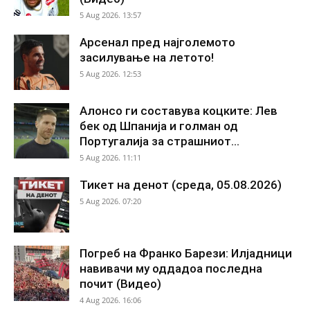
5 Aug 2026. 13:57
Арсенал пред најголемото
засилување на летото!
5 Aug 2026. 12:53
Алонсо ги составува коцките: Лев
бек од Шпанија и голман од
Португалија за страшниот...
5 Aug 2026. 11:11
Тикет на денот (среда, 05.08.2026)
5 Aug 2026. 07:20
Погреб на Франко Барези: Илјадници
навивачи му оддадоа последна
почит (Видео)
4 Aug 2026. 16:06