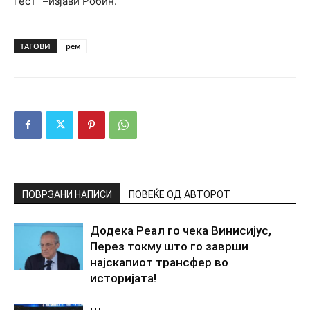
гест“ –изјави Робин.
ТАГОВИ
рем
ПОВРЗАНИ НАПИСИ
ПОВЕЌЕ ОД АВТОРОТ
Додека Реал го чека Винисијус,
Перез токму што го заврши
најскапиот трансфер во
историјата!