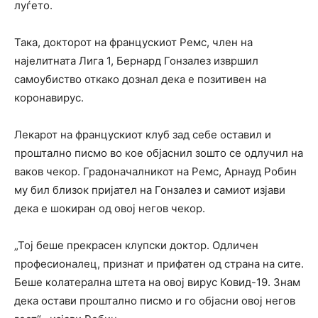
луѓето.
Така, докторот на францускиот Ремс, член на
најелитната Лига 1, Бернард Гонзалез извршил
самоубиство откако дознал дека е позитивен на
коронавирус.
Лекарот на францускиот клуб зад себе оставил и
проштално писмо во кое објаснил зошто се одлучил на
ваков чекор. Градоначалникот на Ремс, Арнауд Робин
му бил близок пријател на Гонзалез и самиот изјави
дека е шокиран од овој негов чекор.
„Тој беше прекрасен клупски доктор. Одличен
професионалец, признат и прифатен од страна на сите.
Беше колатерална штета на овој вирус Ковид-19. Знам
дека остави проштално писмо и го објасни овој негов