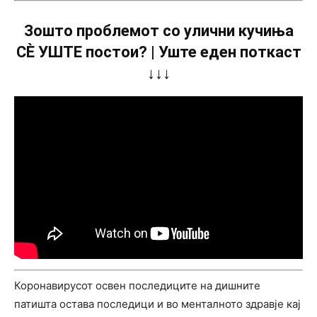
Зошто проблемот со улични кучиња
СÈ УШТЕ постои? | Уште еден поткаст
↓↓↓
Коронавирусот освен последиците на дишните
патишта остава последици и во менталното здравје кај