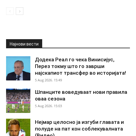
Најнови вести
Додека Реал го чека Винисијус,
Перез токму што го заврши
најскапиот трансфер во историјата!
5 Aug 2026. 15:49
Шпанците воведуваат нови правила
оваа сезона
5 Aug 2026. 15:03
Нејмар целосно ја изгуби главата и
полуде на пат кон соблекувалната
(Видео)