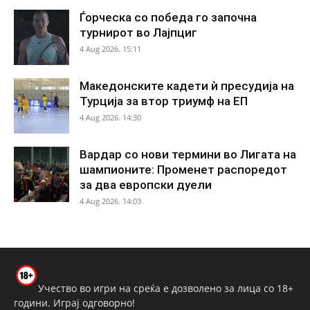
Ѓорческа со победа го започна
турнирот во Лајпциг
4 Aug 2026. 15:11
Македонските кадети ѝ пресудија на
Турција за втор триумф на ЕП
4 Aug 2026. 14:30
Вардар со нови термини во Лигата на
шампионите: Променет распоредот
за два европски дуели
4 Aug 2026. 14:03
Учество во игри на среќа е дозволено за лица со 18+
години. Играј одговорно!