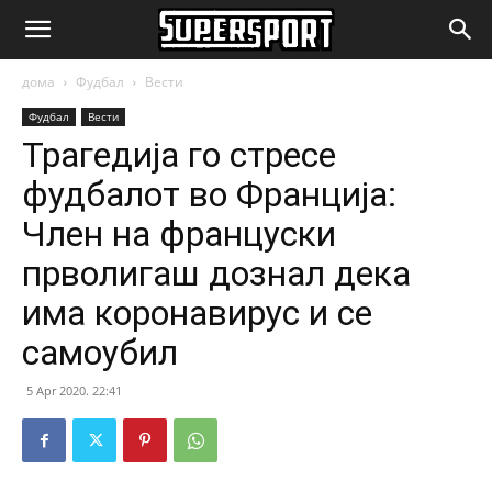
SuperSport.mk
дома
Фудбал
Вести
Фудбал
Вести
Трагедија го стресе
фудбалот во Франција:
Член на француски
прволигаш дознал дека
има коронавирус и се
самоубил
5 Apr 2020. 22:41