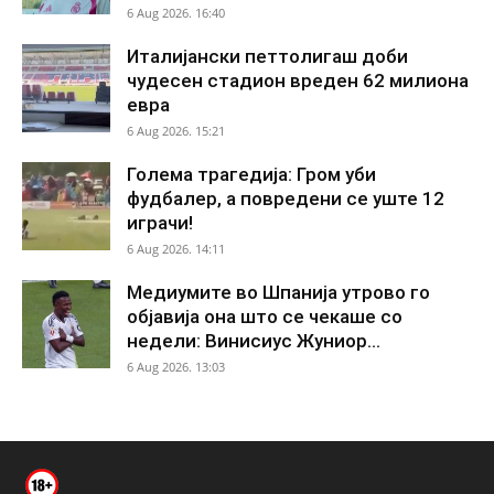
6 Aug 2026. 16:40
Италијански петтолигаш доби
чудесен стадион вреден 62 милиона
евра
6 Aug 2026. 15:21
Голема трагедија: Гром уби
фудбалер, а повредени се уште 12
играчи!
6 Aug 2026. 14:11
Медиумите во Шпанија утрово го
објавија она што се чекаше со
недели: Винисиус Жуниор...
6 Aug 2026. 13:03