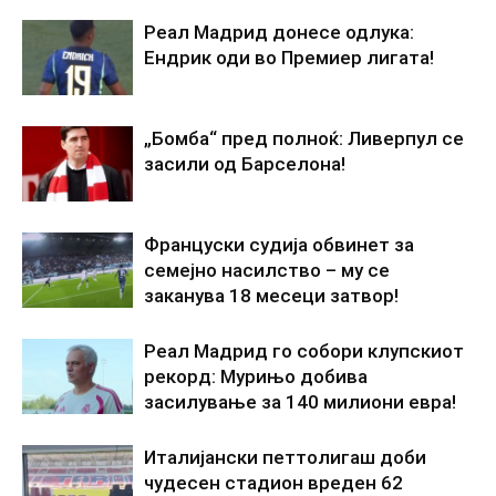
Реал Мадрид донесе одлука:
Ендрик оди во Премиер лигата!
„Бомба“ пред полноќ: Ливерпул се
засили од Барселона!
Француски судија обвинет за
семејно насилство – му се
заканува 18 месеци затвор!
Реал Мадрид го собори клупскиот
рекорд: Мурињо добива
засилување за 140 милиони евра!
Италијански петтолигаш доби
чудесен стадион вреден 62