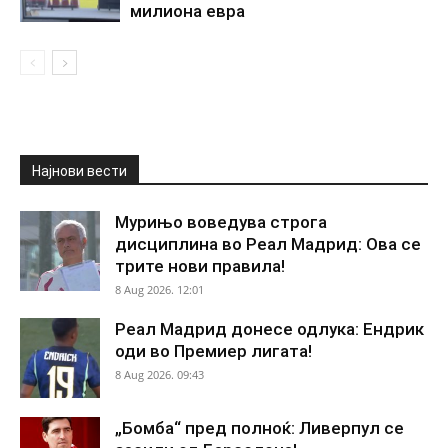
милиона евра
Најнови вести
Мурињо воведува строга
дисциплина во Реал Мадрид: Ова се
трите нови правила!
8 Aug 2026. 12:01
Реал Мадрид донесе одлука: Ендрик
оди во Премиер лигата!
8 Aug 2026. 09:43
„Бомба“ пред полноќ: Ливерпул се