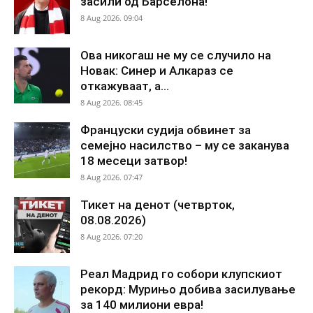
засили од Барселона!
8 Aug 2026. 09:04
Ова никогаш не му се случило на
Новак: Синер и Алкараз се
откажуваат, а...
8 Aug 2026. 08:45
Француски судија обвинет за
семејно насилство – му се заканува
18 месеци затвор!
8 Aug 2026. 07:47
Тикет на денот (четврток,
08.08.2026)
8 Aug 2026. 07:20
Реал Мадрид го собори клупскиот
рекорд: Мурињо добива засилување
за 140 милиони евра!