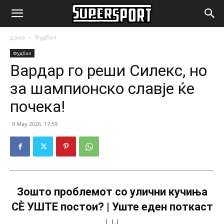
SuperSport.mk
дома
Фудбал
Фудбал
Вардар го реши Силекс, но
за шампионско славје ќе
почека!
9 May 2026. 17:59
Зошто проблемот со улични кучиња
СÈ УШТЕ постои? | Уште еден поткаст
↓↓↓