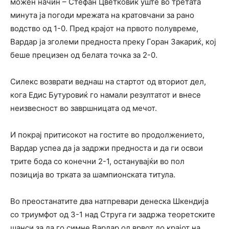
можен начин – Стефан Цветковиќ уште во третата
минута ја погоди мрежата на кратовчани за рано
водство од 1-0. Пред крајот на првото полувреме,
Вардар ја зголеми предноста преку Горан Закариќ, кој
беше прецизен од белата точка за 2-0.
Силекс возврати веднаш на стартот од вториот дел,
кога Едис Бутуровиќ го намали резултатот и внесе
неизвесност во завршницата од мечот.
И покрај притисокот на гостите во продолжението,
Вардар успеа да ја задржи предноста и да ги освои
трите бода со конечни 2-1, останувајќи во пол
позиција во трката за шампионската титула.
Во преостанатите два натпревари денеска Шкендија
со триумфот од 3-1 над Струга ги задржа теоретските
шанси за да го симне Вардар од врвот до крајот на