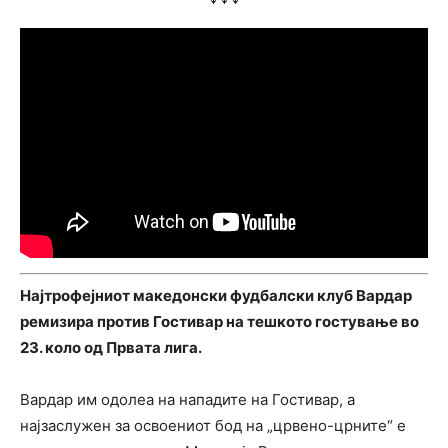
Најтрофејниот македонски фудбалски клуб Вардар
ремизира против Гостивар на тешкото гостување во
23. коло од Првата лига.
Вардар им одолеа на нападите на Гостивар, а
најзаслужен за освоениот бод на „црвено-црните“ е