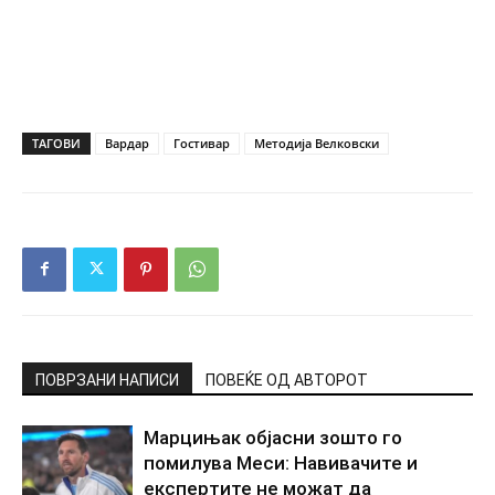
ТАГОВИ
Вардар
Гостивар
Методија Велковски
ПОВРЗАНИ НАПИСИ
ПОВЕЌЕ ОД АВТОРОТ
Марцињак објасни зошто го
помилува Меси: Навивачите и
експертите не можат да