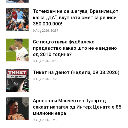
Тотенхем не се шегува, Бразилецот
кажа „ДА“, вкупната сметка речиси
350.000.000!
9 Aug 2026. 10:57
Се подготвува фудбалско
предавство какво што не е видено
од 2010 година?
9 Aug 2026. 08:16
Тикет на денот (недела, 09.08.2026)
9 Aug 2026. 07:20
Арсенал и Манчестер Јунајтед
сакаат напаѓач од Интер: Цената е 85
милиони евра
9 Aug 2026. 07:18