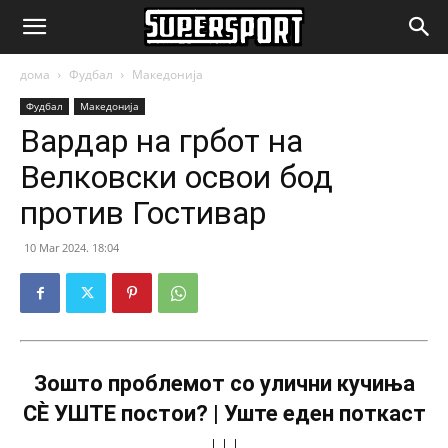
SuperSport.mk
дома
Фудбал
Македонија
Фудбал
Македонија
Вардар на грбот на
Велковски освои бод
против Гостивар
10 Mar 2024. 18:04
Зошто проблемот со улични кучиња
СÈ УШТЕ постои? | Уште еден поткаст
↓↓↓