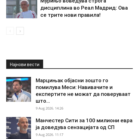
Мурињо воведува строга
дисциплина во Реал Мадрид: Ова
се трите нови правила!
Најнови вести
Марцињак објасни зошто го
помилува Меси: Навивачите и
експертите не можат да поверуваат
што...
9 Aug 2026. 14:26
Манчестер Сити за 100 милиони евра
ја доведува сензацијата од СП
9 Aug 2026. 11:17