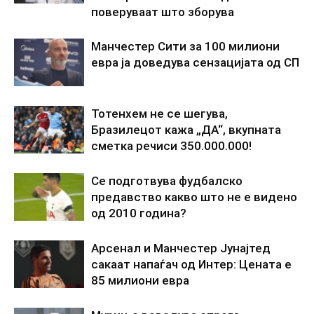
поверуваат што зборува
Манчестер Сити за 100 милиони
евра ја доведува сензацијата од СП
Тотенхем не се шегува,
Бразилецот кажа „ДА“, вкупната
сметка речиси 350.000.000!
Се подготвува фудбалско
предавство какво што не е видено
од 2010 година?
Арсенал и Манчестер Јунајтед
сакаат напаѓач од Интер: Цената е
85 милиони евра