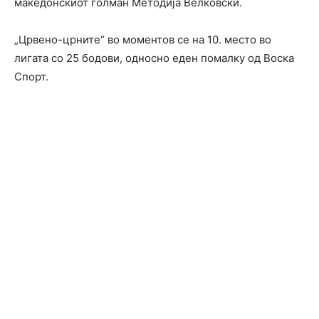
македонскиот голман Методија Велковски.
„Црвено-црните“ во моментов се на 10. место во
лигата со 25 бодови, односно еден помалку од Воска
Спорт.