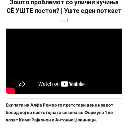
Зошто проблемот со улични кучиња
СÈ УШТЕ постои? | Уште еден поткаст
↓↓↓
Екипата на Алфа Ромео го претстави дене новиот
болид кој во претстојната сезона во Формула 1 ќе
возат Кими Рајконен и Антонио Џовинаци.