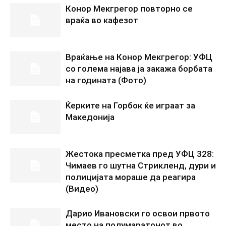
Конор Мекгрегор повторно се
враќа во кафезот
Враќање на Конор Мекгрегор: УФЦ
со голема најава ја закажа борбата
на годината (Фото)
Ќерките на Горбок ќе играат за
Македонија
Жестока пресметка пред УФЦ 328:
Чимаев го шутна Стрикленд, дури и
полицијата мораше да реагира
(Видео)
Дарио Ивановски го освои првото
место на полумаратонот во