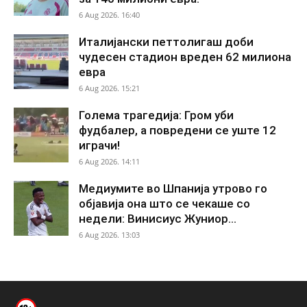
6 Aug 2026. 16:40
Италијански петтолигаш доби
чудесен стадион вреден 62 милиона
евра
6 Aug 2026. 15:21
Голема трагедија: Гром уби
фудбалер, а повредени се уште 12
играчи!
6 Aug 2026. 14:11
Медиумите во Шпанија утрово го
објавија она што се чекаше со
недели: Винисиус Жуниор...
6 Aug 2026. 13:03