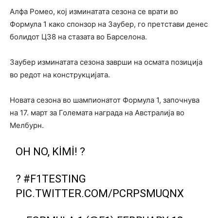
Алфа Ромео, кој изминатата сезона се врати во
Формула 1 како спонзор на Заубер, го претстави денес
болидот Ц38 на стазата во Барселона.
Заубер изминатата сезона заврши на осмата позиција
во редот на конструкцијата.
Новата сезона во шампионатот Формула 1, започнува
на 17. март за Големата награда на Австралија во
Мелбурн.
OH NO, KIMI! ?
?
#F1TESTING
PIC.TWITTER.COM/PCRPSMUQNX