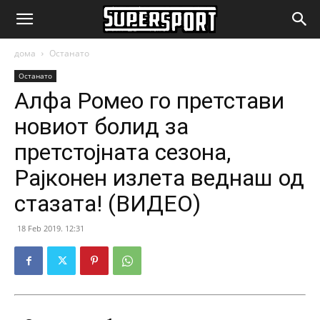
SuperSport.mk
дома
Останато
Останато
Алфа Ромео го претстави
новиот болид за
претстојната сезона,
Рајконен излета веднаш од
стазата! (ВИДЕО)
18 Feb 2019. 12:31