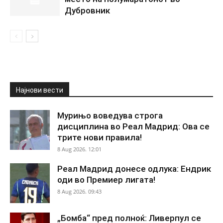
Дубровник
Најнови вести
Мурињо воведува строга
дисциплина во Реал Мадрид: Ова се
трите нови правила!
8 Aug 2026. 12:01
Реал Мадрид донесе одлука: Ендрик
оди во Премиер лигата!
8 Aug 2026. 09:43
„Бомба“ пред полноќ: Ливерпул се