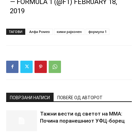
— FORMULA 1 (@F1)
FEBRUARY 18,
2019
ТАГОВИ
Алфа Ромео
кими рајконен
формула 1
ПОВРЗАНИ НАПИСИ
ПОВЕЌЕ ОД АВТОРОТ
Тажни вести од светот на ММА:
Почина поранешниот УФЦ-борец