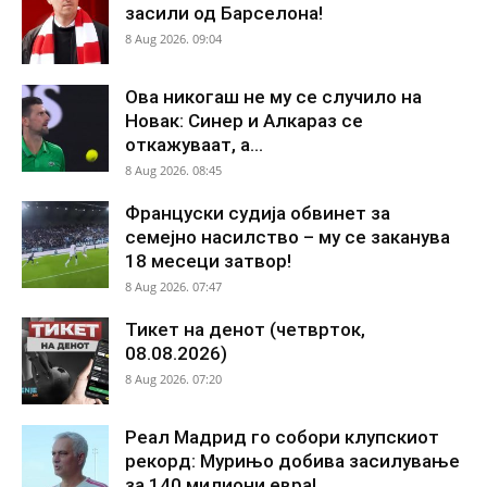
засили од Барселона!
8 Aug 2026. 09:04
Ова никогаш не му се случило на
Новак: Синер и Алкараз се
откажуваат, а...
8 Aug 2026. 08:45
Француски судија обвинет за
семејно насилство – му се заканува
18 месеци затвор!
8 Aug 2026. 07:47
Тикет на денот (четврток,
08.08.2026)
8 Aug 2026. 07:20
Реал Мадрид го собори клупскиот
рекорд: Мурињо добива засилување
за 140 милиони евра!