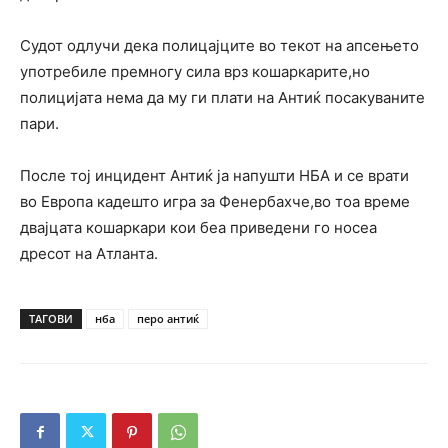
Судот одлучи дека полицајците во текот на апсењето
употребиле премногу сила врз кошаркарите,но
полицијата нема да му ги плати на Антиќ посакуваните
пари.
После тој инцидент Антиќ ја напушти НБА и се врати
во Европа кадешто игра за Фенербахче,во тоа време
двајцата кошаркари кои беа приведени го носеа
дресот на Атланта.
ТАГОВИ
нба
перо антиќ