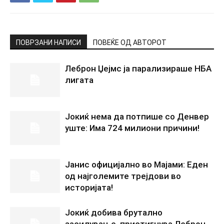
ПОВРЗАНИ НАПИСИ
ПОВЕЌЕ ОД АВТОРОТ
Леброн Џејмс ја парализираше НБА
лигата
Јокиќ нема да потпише со Денвер
уште: Има 724 милиони причини!
Јанис официјално во Мајами: Еден
од најголемите трејдови во
историјата!
Јокиќ добива брутално
засилување, пристигнува Леброн