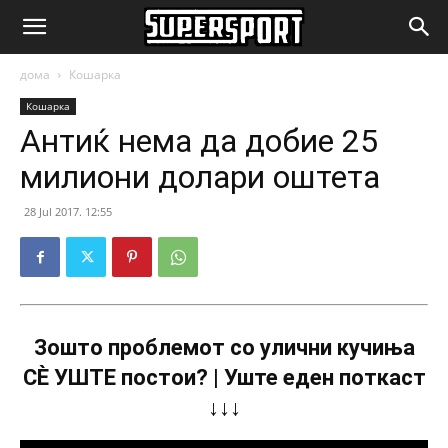
SuperSport.mk
дома
Кошарка
Кошарка
Антиќ нема да добие 25
милиони долари оштета
28 Jul 2017. 12:55
Зошто проблемот со улични кучиња
СÈ УШТЕ постои? | Уште еден поткаст
↓↓↓