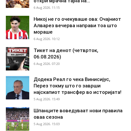
откри мрачна тајна на...
6 Aug 2026. 11:15
Никој не го очекуваше ова: Очајниот
Алварез вечерва направи тоа што
мораше
6 Aug 2026. 10:12
Тикет на денот (четврток,
06.08.2026)
6 Aug 2026. 07:20
Додека Реал го чека Винисијус,
Перез токму што го заврши
најскапиот трансфер во историјата!
5 Aug 2026. 15:49
Шпанците воведуваат нови правила
оваа сезона
5 Aug 2026. 15:03