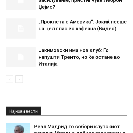
Џејмс?
„Проклета е Америка“: Јокиќ пееше
на цел глас во кафеана (Видео)
Јакимовски има нов клуб: Го
напушти Тренто, но ќе остане во
Италија
Најнови вести
Реал Мадрид го собори клупскиот
рекорд: Мурињо добива засилување