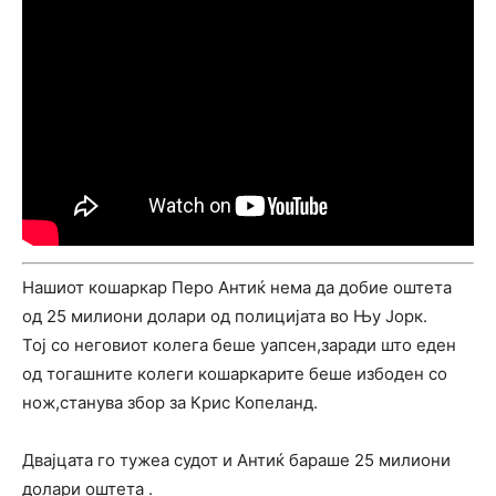
Нашиот кошаркар Перо Антиќ нема да добие оштета
од 25 милиони долари од полицијата во Њу Јорк.
Тој со неговиот колега беше уапсен,заради што еден
од тогашните колеги кошаркарите беше избоден со
нож,станува збор за Крис Копеланд.
Двајцата го тужеа судот и Антиќ бараше 25 милиони
долари оштета .