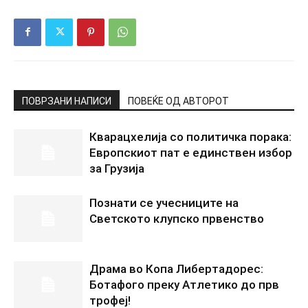
ПОВРЗАНИ НАПИСИ
ПОВЕЌЕ ОД АВТОРОТ
Кварацхелија со политичка порака:
Европскиот пат е единствен избор
за Грузија
Познати се учесниците на
Светското клупско првенство
Драма во Копа Либертадорес:
Ботафого преку Атлетико до прв
трофеј!