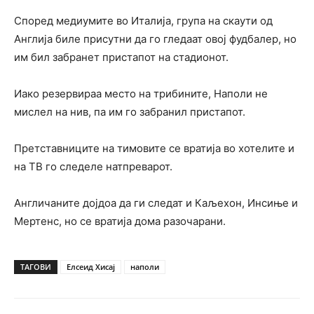
Според медиумите во Италија, група на скаути од
Англија биле присутни да го гледаат овој фудбалер, но
им бил забранет пристапот на стадионот.
Иако резервираа место на трибините, Наполи не
мислел на нив, па им го забранил пристапот.
Претставниците на тимовите се вратија во хотелите и
на ТВ го следеле натпреварот.
Англичаните дојдоа да ги следат и Каљехон, Инсиње и
Мертенс, но се вратија дома разочарани.
ТАГОВИ
Елсеид Хисај
наполи