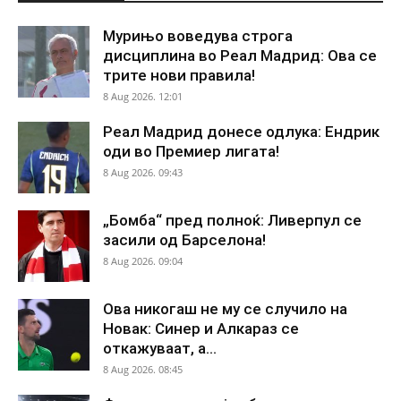
Мурињо воведува строга
дисциплина во Реал Мадрид: Ова се
трите нови правила!
8 Aug 2026. 12:01
Реал Мадрид донесе одлука: Ендрик
оди во Премиер лигата!
8 Aug 2026. 09:43
„Бомба“ пред полноќ: Ливерпул се
засили од Барселона!
8 Aug 2026. 09:04
Ова никогаш не му се случило на
Новак: Синер и Алкараз се
откажуваат, а...
8 Aug 2026. 08:45