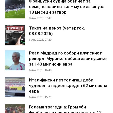
Француски судија обвинет за
семејно насилство – му се заканува
18 месеци затвор!
8 Aug 2026. 07:47
Тикет на денот (четврток,
08.08.2026)
8 Aug 2026. 07:20
Реал Мадрид го собори клупскиот
рекорд: Мурињо добива засилување
за 140 милиони евра!
6 Aug 2026. 16:40
Италијански петтолигаш доби
чудесен стадион вреден 62 милиона
евра
6 Aug 2026. 15:21
Голема трагедија: Гром уби
фудбалер, а повредени се уште 12