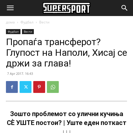
SuperSport.mk
дома
Фудбал
Вести
Фудбал
Вести
Пропаѓа трансферот?
Глупост на Наполи, Хисај се
држи за глава!
7 Apr 2017. 16:43
Зошто проблемот со улични кучиња
СÈ УШТЕ постои? | Уште еден поткаст
↓↓↓