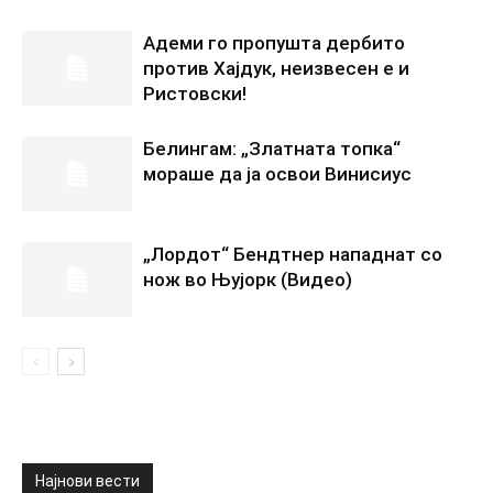
Адеми го пропушта дербито
против Хајдук, неизвесен е и
Ристовски!
Белингам: „Златната топка“
мораше да ја освои Винисиус
„Лордот“ Бендтнер нападнат со
нож во Њујорк (Видео)
Најнови вести