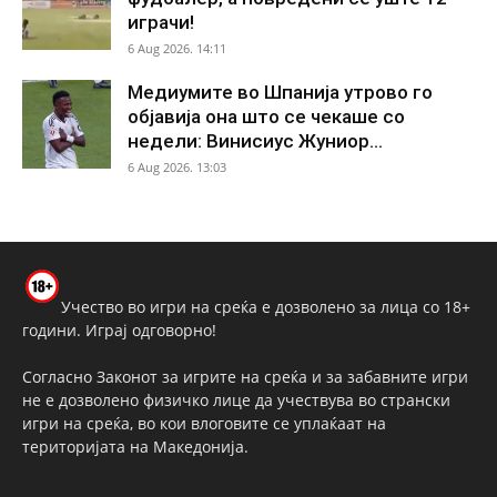
играчи!
6 Aug 2026. 14:11
Медиумите во Шпанија утрово го
објавија она што се чекаше со
недели: Винисиус Жуниор...
6 Aug 2026. 13:03
Учество во игри на среќа е дозволено за лица со 18+
години. Играј одговорно!
Согласно Законот за игрите на среќа и за забавните игри
не е дозволено физичко лице да учествува во странски
игри на среќа, во кои влоговите се уплаќаат на
територијата на Македонија.