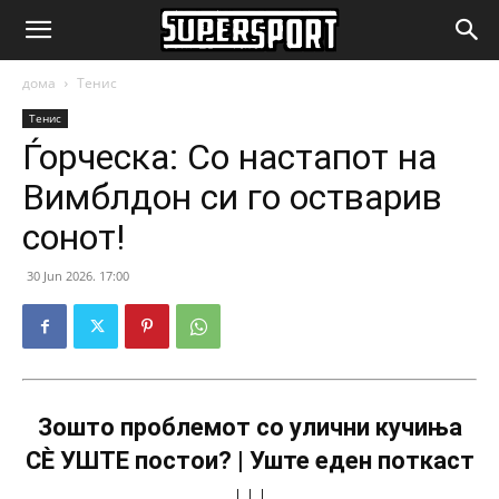
SuperSport.mk
дома
Тенис
Тенис
Ѓорческа: Со настапот на
Вимблдон си го остварив
сонот!
30 Jun 2026. 17:00
Зошто проблемот со улични кучиња
СÈ УШТЕ постои? | Уште еден поткаст
↓↓↓