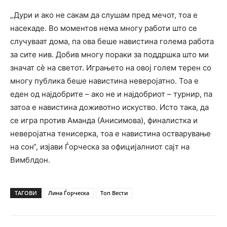
„Дури и ако не сакам да слушам пред мечот, тоа е
насекаде. Во моментов нема многу работи што се
случуваат дома, па ова беше навистина голема работа
за сите нив. Добив многу пораки за поддршка што ми
значат сè на светот. Играњето на овој голем терен со
многу публика беше навистина неверојатно. Тоа е
еден од најдобрите – ако не и најдобриот – турнир, па
затоа е навистина доживотно искуство. Исто така, да
се игра против Аманда (Анисимова), финалистка и
неверојатна тенисерка, тоа е навистина остварување
на сон“, изјави Ѓорческа за официјалниот сајт на
Вимблдон.
ТАГОВИ
Лина Ѓорческа
Топ Вести