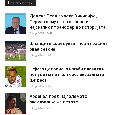
Најнови вести
Додека Реал го чека Винисијус,
Перез токму што го заврши
најскапиот трансфер во историјата!
5 Aug 2026. 15:49
Шпанците воведуваат нови правила
оваа сезона
5 Aug 2026. 15:03
Нејмар целосно ја изгуби главата и
полуде на пат кон соблекувалната
(Видео)
5 Aug 2026. 13:57
Арсенал пред најголемото
засилување на летото!
5 Aug 2026. 12:53