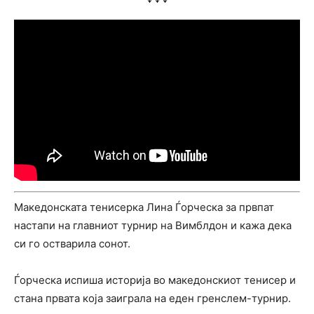
Македонската тенисерка Лина Ѓорческа за првпат
настапи на главниот турнир на Вимблдон и кажа дека
си го остварила сонот.
Ѓорческа испиша историја во македонскиот тенисер и
стана првата која заиграла на еден гренслем-турнир.