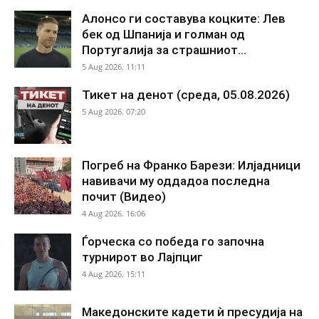
Алонсо ги составува коцките: Лев
бек од Шпанија и голман од
Португалија за страшниот...
5 Aug 2026. 11:11
Тикет на денот (среда, 05.08.2026)
5 Aug 2026. 07:20
Погреб на Франко Барези: Илјадници
навивачи му оддадоа последна
почит (Видео)
4 Aug 2026. 16:06
Ѓорческа со победа го започна
турнирот во Лајпциг
4 Aug 2026. 15:11
Македонските кадети ѝ пресудија на