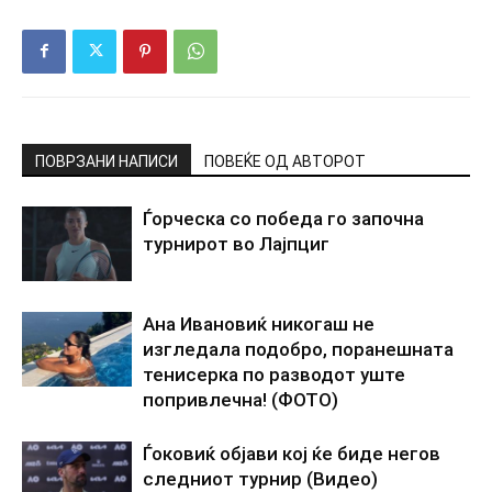
ПОВРЗАНИ НАПИСИ
ПОВЕЌЕ ОД АВТОРОТ
Ѓорческа со победа го започна
турнирот во Лајпциг
Ана Ивановиќ никогаш не
изгледала подобро, поранешната
тенисерка по разводот уште
попривлечна! (ФОТО)
Ѓоковиќ објави кој ќе биде негов
следниот турнир (Видео)