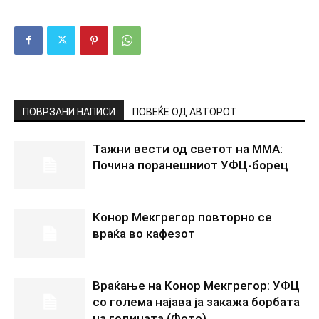
ПОВРЗАНИ НАПИСИ
ПОВЕЌЕ ОД АВТОРОТ
Тажни вести од светот на ММА:
Почина поранешниот УФЦ-борец
Конор Мекгрегор повторно се
враќа во кафезот
Враќање на Конор Мекгрегор: УФЦ
со голема најава ја закажа борбата
на годината (Фото)