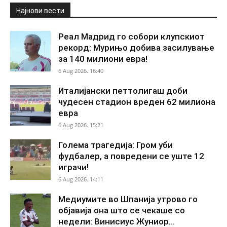
Најнови вести
Реал Мадрид го собори клупскиот
рекорд: Мурињо добива засилување
за 140 милиони евра!
6 Aug 2026. 16:40
Италијански петтолигаш доби
чудесен стадион вреден 62 милиона
евра
6 Aug 2026. 15:21
Голема трагедија: Гром уби
фудбалер, а повредени се уште 12
играчи!
6 Aug 2026. 14:11
Медиумите во Шпанија утрово го
објавија она што се чекаше со
недели: Винисиус Жуниор...