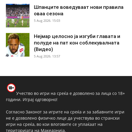
Шпанците воведуваат нови правила
оваа сезона
5 Aug 2026. 15:03
Нејмар целосно ја изгуби главата и
полуде на пат кон соблекувалната
(Видео)
5 Aug 2026. 13:57
Учество во игри на среќа е дозволено за лица со 18+
години. Играј одговорно!
Согласно Законот за игрите на среќа и за забавните игри
не е дозволено физичко лице да учествува во странски
игри на среќа, во кои влоговите се уплаќаат на
територијата на Македонија.