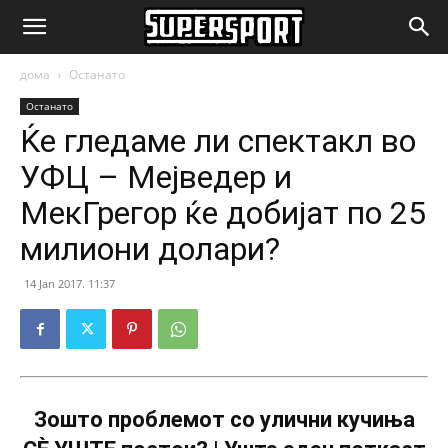
SuperSport.mk
дома
Останато
Останато
Ќе гледаме ли спектакл во
УФЦ – Мејведер и
МекГрегор ќе добијат по 25
милиони долари?
14 Jan 2017. 11:37
Зошто проблемот со улични кучиња