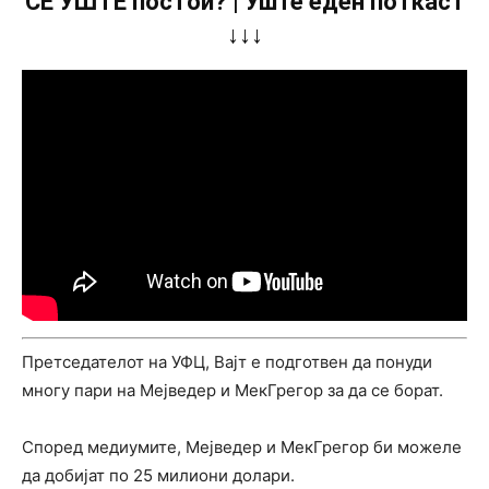
СÈ УШТЕ постои? | Уште еден поткаст
↓↓↓
Претседателот на УФЦ, Вајт е подготвен да понуди
многу пари на Мејведер и МекГрегор за да се борат.
Според медиумите, Мејведер и МекГрегор би можеле
да добијат по 25 милиони долари.