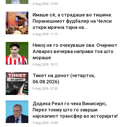
6 Aug 2026. 13:03
Имаше сè, а страдаше во тишина:
Поранешниот фудбалер на Челси
откри мрачна тајна на...
6 Aug 2026. 11:15
Никој не го очекуваше ова: Очајниот
Алварез вечерва направи тоа што
мораше
6 Aug 2026. 10:12
Тикет на денот (четврток,
06.08.2026)
6 Aug 2026. 07:20
Додека Реал го чека Винисијус,
Перез токму што го заврши
најскапиот трансфер во историјата!
5 Aug 2026. 15:49