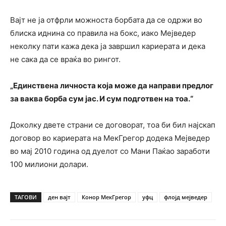
Вајт не ја отфрли можноста борбата да се одржи во
блиска иднина со правила на бокс, иако Мејведер
неколку пати кажа дека ја завршил кариерата и дека
не сака да се враќа во рингот.
„Единствена личноста која може да направи предлог
за ваква борба сум јас. И сум подготвен на тоа.“
Доколку двете страни се договорат, тоа би бил најскап
договор во кариерата на МекГрегор додека Мејведер
во мај 2010 година од дуелот со Мани Паќао заработи
100 милиони долари.
ТАГОВИ
ден вајт
Конор МекГрегор
уфц
флојд мејведер