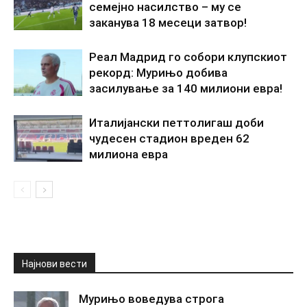
семејно насилство – му се
заканува 18 месеци затвор!
Реал Мадрид го собори клупскиот
рекорд: Мурињо добива
засилување за 140 милиони евра!
Италијански петтолигаш доби
чудесен стадион вреден 62
милиона евра
Најнови вести
Мурињо воведува строга