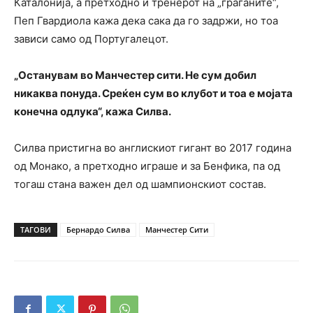
Каталонија, а претходно и тренерот на „граѓаните“,
Пеп Гвардиола кажа дека сака да го задржи, но тоа
зависи само од Португалецот.
„Останувам во Манчестер сити. Не сум добил
никаква понуда. Среќен сум во клубот и тоа е мојата
конечна одлука“, кажа Силва.
Силва пристигна во англискиот гигант во 2017 година
од Монако, а претходно играше и за Бенфика, па од
тогаш стана важен дел од шампионскиот состав.
ТАГОВИ
Бернардо Силва
Манчестер Сити