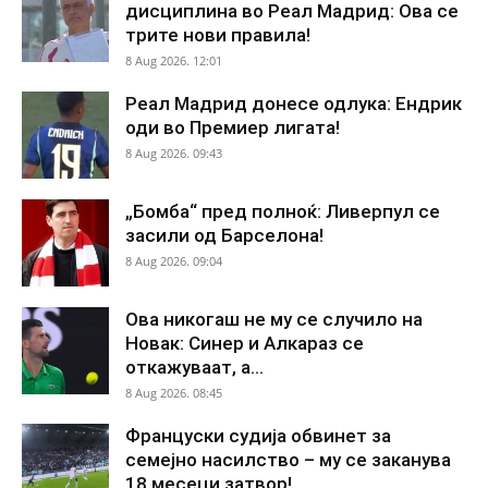
дисциплина во Реал Мадрид: Ова се
трите нови правила!
8 Aug 2026. 12:01
Реал Мадрид донесе одлука: Ендрик
оди во Премиер лигата!
8 Aug 2026. 09:43
„Бомба“ пред полноќ: Ливерпул се
засили од Барселона!
8 Aug 2026. 09:04
Ова никогаш не му се случило на
Новак: Синер и Алкараз се
откажуваат, а...
8 Aug 2026. 08:45
Француски судија обвинет за
семејно насилство – му се заканува
18 месеци затвор!