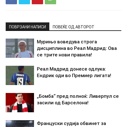
ПОВРЗАНИ НАПИСИ
ПОВЕЌЕ ОД АВТОРОТ
Мурињо воведува строга
дисциплина во Реал Мадрид: Ова
се трите нови правила!
Реал Мадрид донесе одлука:
Ендрик оди во Премиер лигата!
„Бомба“ пред полноќ: Ливерпул се
засили од Барселона!
Француски судија обвинет за