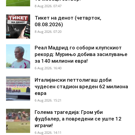
8 Aug 2026. 07:47
Тикет на денот (четврток,
08.08.2026)
8 Aug 2026. 07:20
Реал Мадрид го собори клупскиот
рекорд: Мурињо добива засилување
за 140 милиони евра!
6 Aug 2026. 16:40
Италијански петтолигаш доби
чудесен стадион вреден 62 милиона
евра
6 Aug 2026. 15:21
Голема трагедија: Гром уби
фудбалер, а повредени се уште 12
играчи!
6 Aug 2026. 14:11