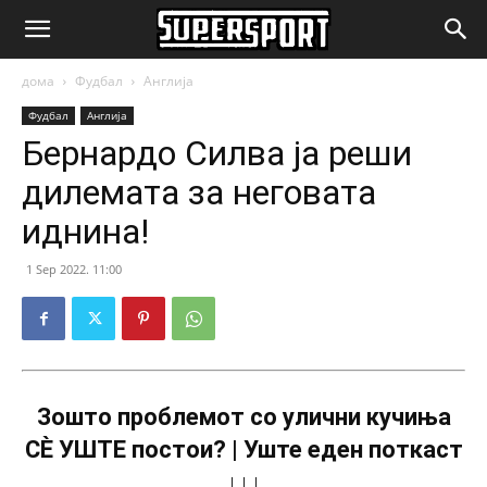
SuperSport.mk
дома
Фудбал
Англија
Фудбал
Англија
Бернардо Силва ја реши
дилемата за неговата
иднина!
1 Sep 2022. 11:00
Зошто проблемот со улични кучиња
СÈ УШТЕ постои? | Уште еден поткаст
↓↓↓