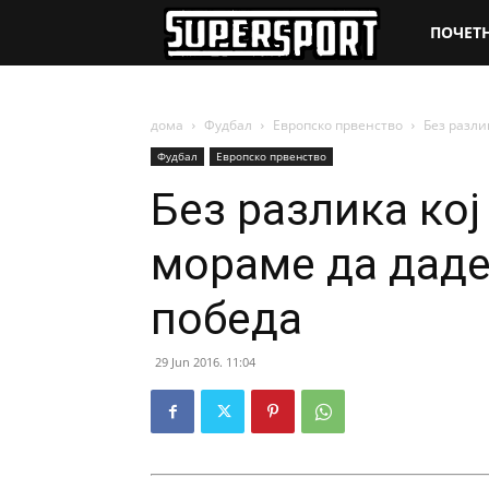
SuperSpo
ПОЧЕТ
дома
Фудбал
Европско првенство
Без разли
Фудбал
Европско првенство
Без разлика кој
мораме да даде
победа
29 Jun 2016. 11:04