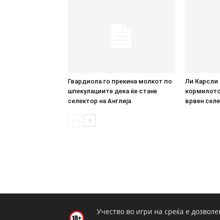
Гвардиола го прекина молкот по
Ли Карсли 
шпекулациите дека ќе стане
кормилото:
селектор на Англија
врвен селе
Учество во игри на среќа е дозволе