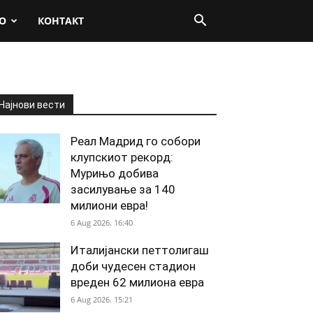
О
КОНТАКТ
Најнови вести
Реал Мадрид го собори
клупскиот рекорд:
Мурињо добива
засилување за 140
милиони евра!
6 Aug 2026. 16:40
Италијански петтолигаш
доби чудесен стадион
вреден 62 милиона евра
6 Aug 2026. 15:21