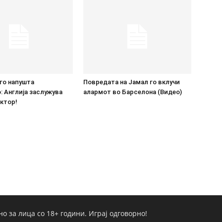
го напушта
Повредата на Јамал го вклучи
 Англија заслужува
алармот во Барселона (Видео)
ктор!
но за лица со 18+ години. Играј одговорно!