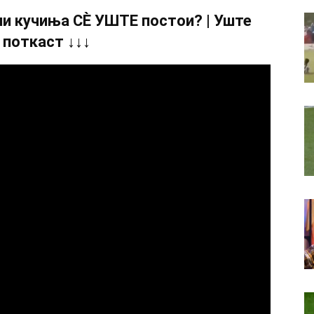
и кучиња СÈ УШТЕ постои? | Уште
 поткаст ↓↓↓