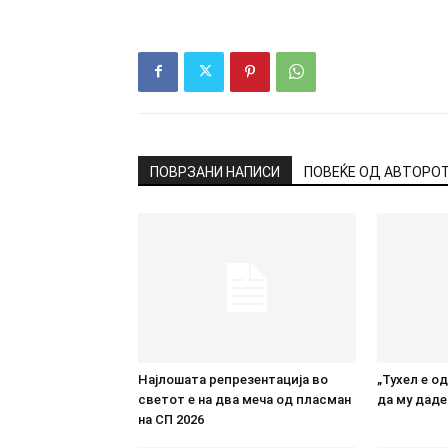
ПОВРЗАНИ НАПИСИ
ПОВЕЌЕ ОД АВТОРО
Најлошата репрезентација во
„Тухел е о
светот е на два меча од пласман
да му даде
на СП 2026