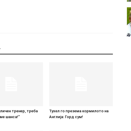
Т
дличен тренер, треба
Тухел го презема кормилото на
ме шанса!“
Англија: Горд сум!