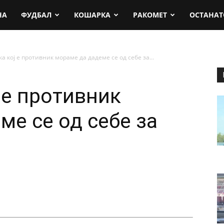
rt.mk
НА
ФУДБАЛ
КОШАРКА
РАКОМЕТ
ОСТАНАТ
ка кој е противник мораме да дадеме се од себе за...
 е противник
ме се од себе за