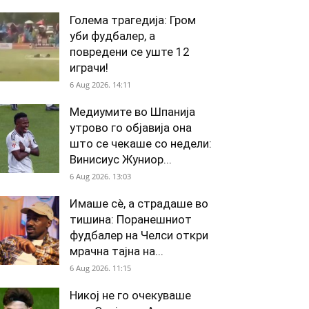
Голема трагедија: Гром
уби фудбалер, а
повредени се уште 12
играчи!
6 Aug 2026. 14:11
Медиумите во Шпанија
утрово го објавија она
што се чекаше со недели:
Винисиус Жуниор...
6 Aug 2026. 13:03
Имаше сè, а страдаше во
тишина: Поранешниот
фудбалер на Челси откри
мрачна тајна на...
6 Aug 2026. 11:15
Никој не го очекуваше