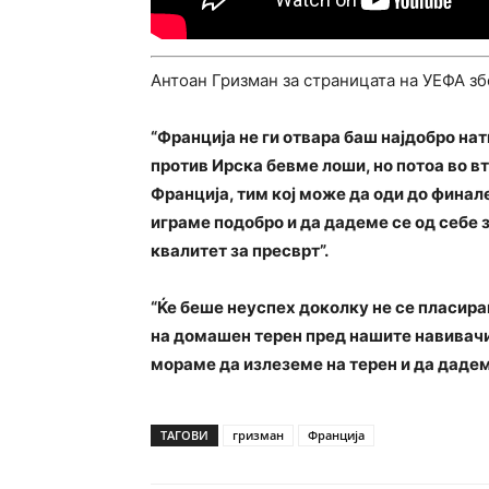
Антоан Гризман за страницата на УЕФА з
“Франција не ги отвара баш најдобро на
против Ирска бевме лоши, но потоа во в
Франција, тим кој може да оди до фина
играме подобро и да дадеме се од себе 
квалитет за пресврт”.
“Ќе беше неуспех доколку не се пласир
на домашен терен пред нашите навивачи.
мораме да излеземе на терен и да дадем
ТАГОВИ
гризман
Франција