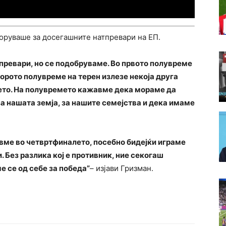
боруваше за досегашните натпревари на ЕП.
тпревари, но се подобруваме. Во првото полувреме
торото полувреме на терен излезе некоја друга
лето. На полувремето кажавме дека мораме да
за нашата земја, за нашите семејства и дека имаме
авме во четвртфиналето, посебно бидејќи играме
 Без разлика кој е противник, ние секогаш
е се од себе за победа”
– изјави Гризман.