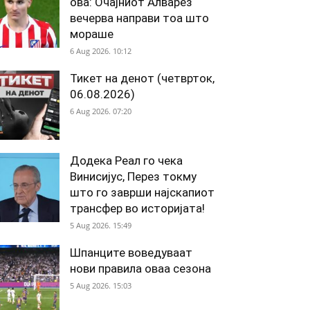
ова: Очајниот Алварез
вечерва направи тоа што
мораше
6 Aug 2026. 10:12
Тикет на денот (четврток,
06.08.2026)
6 Aug 2026. 07:20
Додека Реал го чека
Винисијус, Перез токму
што го заврши најскапиот
трансфер во историјата!
5 Aug 2026. 15:49
Шпанците воведуваат
нови правила оваа сезона
5 Aug 2026. 15:03