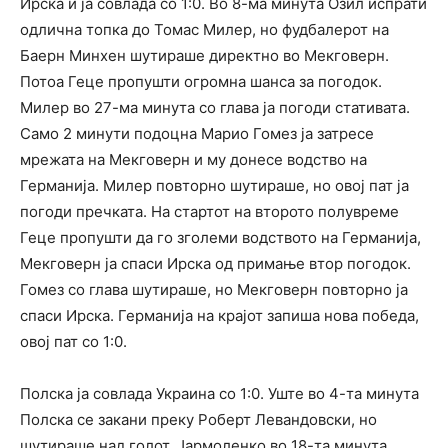
Ирска и ја совлада со 1:0. Во 8-ма минута Озил испрати
одлична топка до Томас Милер, но фудбалерот на
Баерн Минхен шутираше директно во Мекговерн.
Потоа Геце пропушти огромна шанса за погодок.
Милер во 27-ма минута со глава ја погоди стативата.
Само 2 минути подоцна Марио Гомез ја затресе
мрежата на Мекговерн и му донесе водство на
Германија. Милер повторно шутираше, но овој пат ја
погоди пречката. На стартот на второто полувреме
Геце пропушти да го зголеми водството на Германија,
Мекговерн ја спаси Ирска од примање втор погодок.
Гомез со глава шутираше, но Мекговерн повторно ја
спаси Ирска. Германија на крајот запиша нова победа,
овој пат со 1:0.
Полска ја совлада Украина со 1:0. Уште во 4-та минута
Полска се закани преку Роберт Левандовски, но
шутираше над голот. Јармоленко во 18-та минута