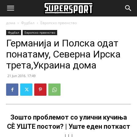
SuperSport.mk
дома
Фудбал
Европско првенство
Фудбал
Европско првенство
Германија и Полска одат
понатаму, Северна Ирска
трета,Украина дома
21 Jun 2016. 17:49
Зошто проблемот со улични кучиња
СÈ УШТЕ постои? | Уште еден поткаст
↓↓↓