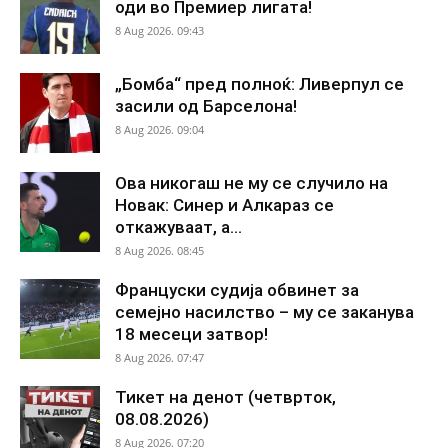
оди во Премиер лигата!
8 Aug 2026. 09:43
„Бомба“ пред полноќ: Ливерпул се
засили од Барселона!
8 Aug 2026. 09:04
Ова никогаш не му се случило на
Новак: Синер и Алкараз се
откажуваат, а...
8 Aug 2026. 08:45
Француски судија обвинет за
семејно насилство – му се заканува
18 месеци затвор!
8 Aug 2026. 07:47
Тикет на денот (четврток,
08.08.2026)
8 Aug 2026. 07:20