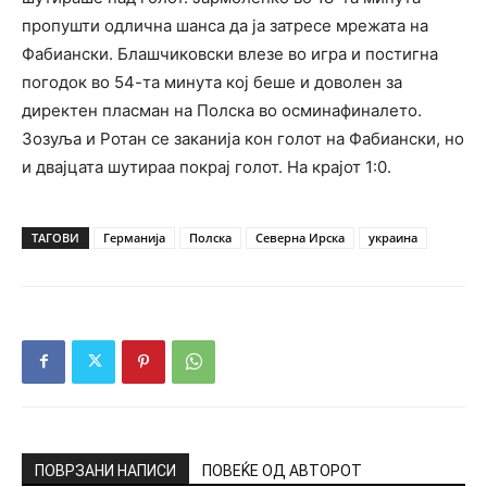
пропушти одлична шанса да ја затресе мрежата на
Фабиански. Блашчиковски влезе во игра и постигна
погодок во 54-та минута кој беше и доволен за
директен пласман на Полска во осминафиналето.
Зозуља и Ротан се заканија кон голот на Фабиански, но
и двајцата шутираа покрај голот. На крајот 1:0.
ТАГОВИ
Германија
Полска
Северна Ирска
украина
ПОВРЗАНИ НАПИСИ
ПОВЕЌЕ ОД АВТОРОТ