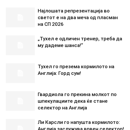
Најлошата репрезентација во
светот е на два меча од пласман
на СП 2026
„Тухел е одличен тренер, треба да
му дадеме шанса!“
Тухел го презема кормилото на
Англија: Горд сум!
Гвардиола го прекина молкот по
шпекулациите дека ќе стане
селектор на Англија
Ли Карсли го напушта кормилото:
Англија заслужува врвен селектор!