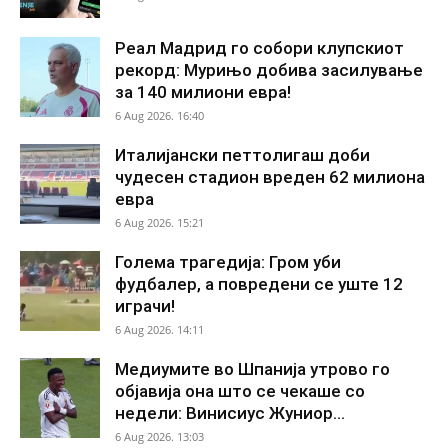
Реал Мадрид го собори клупскиот
рекорд: Мурињо добива засилување
за 140 милиони евра!
6 Aug 2026. 16:40
Италијански петтолигаш доби
чудесен стадион вреден 62 милиона
евра
6 Aug 2026. 15:21
Голема трагедија: Гром уби
фудбалер, а повредени се уште 12
играчи!
6 Aug 2026. 14:11
Медиумите во Шпанија утрово го
објавија она што се чекаше со
недели: Винисиус Жуниор...
6 Aug 2026. 13:03