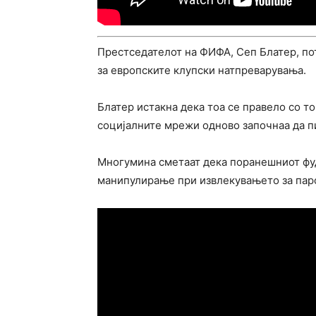
Престседателот на ФИФА, Сеп Блатер, п
за европските клупски натпреварувања.
Блатер истакна дека тоа се правело со т
социјалните мрежи одново започнаа да п
Многумина сметаат дека поранешниот фуд
манипулирање при извлекувањето за паро