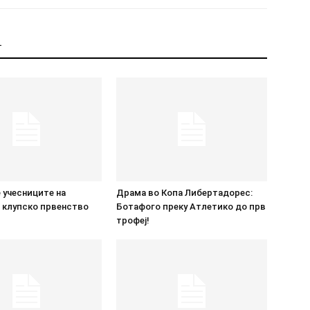
Т
 учесниците на
Драма во Копа Либертадорес:
 клупско првенство
Ботафого преку Атлетико до прв
трофеј!