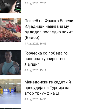
5 Aug 2026. 07:20
Погреб на Франко Барези:
Илјадници навивачи му
оддадоа последна почит
(Видео)
4 Aug 2026. 16:06
Ѓорческа со победа го
започна турнирот во
Лајпциг
4 Aug 2026. 15:11
Македонските кадети ѝ
пресудија на Турција за
втор триумф на ЕП
4 Aug 2026. 14:30