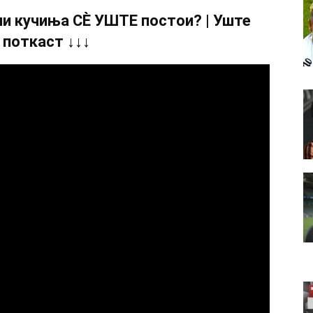
и кучиња СÈ УШТЕ постои? | Уште
 поткаст ↓↓↓