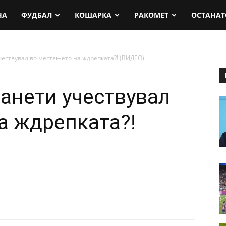
rt.mk
НА
ФУДБАЛ
КОШАРКА
РАКОМЕТ
ОСТАНАТ
ествувал во местењето на ждрепката?! (ВИДЕО)
анети учествувал
а ждрепката?!