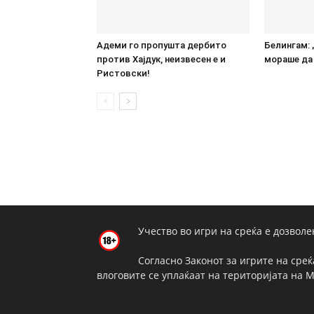
Адеми го пропушта дербито
Белингам: 
против Хајдук, неизвесен е и
мораше да 
Ристовски!
Учество во игри на среќа е дозволе
Согласно Законот за игрите на среќ
влоговите се уплаќаат на територијата на 