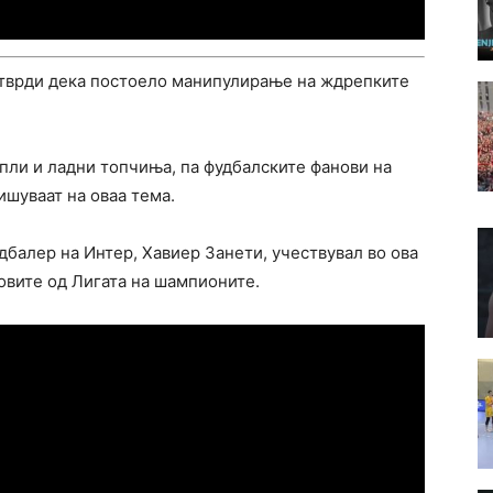
отврди дека постоело манипулирање на ждрепките
опли и ладни топчиња, па фудбалските фанови на
ишуваат на оваа тема.
балер на Интер, Хавиер Занети, учествувал во ова
вите од Лигата на шампионите.