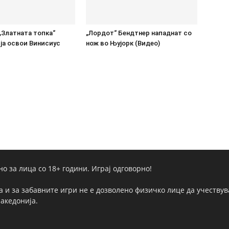
„Златната топка“
„Лордот“ Бендтнер нападнат со
ја освои Винисиус
нож во Њујорк (Видео)
но за лица со 18+ години. Играј одговорно!
а и за забавните игри не е дозволено физичко лице да учествува
Македонија.