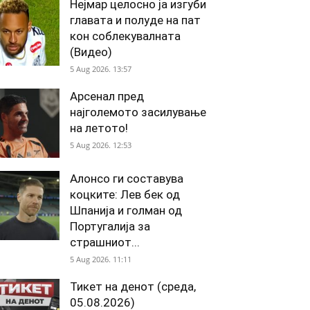
Нејмар целосно ја изгуби
главата и полуде на пат
кон соблекувалната
(Видео)
5 Aug 2026. 13:57
Арсенал пред
најголемото засилување
на летото!
5 Aug 2026. 12:53
Алонсо ги составува
коцките: Лев бек од
Шпанија и голман од
Португалија за
страшниот...
5 Aug 2026. 11:11
Тикет на денот (среда,
05.08.2026)