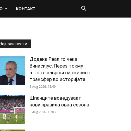
О
КОНТАКТ
Најнови вести
Додека Реал го чека
Винисијус, Перез токму
што го заврши најскапиот
трансфер во историјата!
5 Aug 2026. 15:49
Шпанците воведуваат
нови правила оваа сезона
5 Aug 2026. 15:03