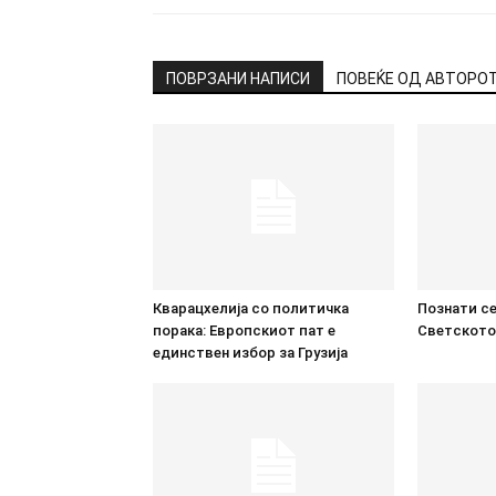
ПОВРЗАНИ НАПИСИ
ПОВЕЌЕ ОД АВТОРО
Кварацхелија со политичка
Познати се
порака: Европскиот пат е
Светското
единствен избор за Грузија