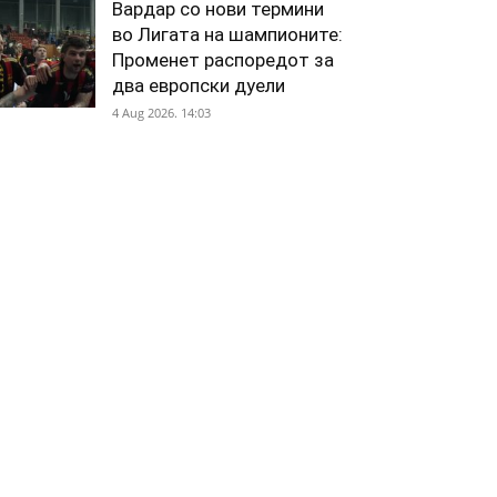
Вардар со нови термини
во Лигата на шампионите:
Променет распоредот за
два европски дуели
4 Aug 2026. 14:03