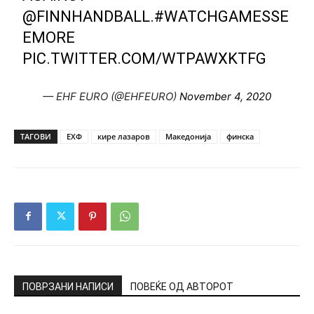
@FINNHANDBALL
.
#WATCHGAMESSE
EMORE
PIC.TWITTER.COM/WTPAWXKTFG
— EHF EURO (@EHFEURO)
November 4, 2020
ТАГОВИ
ЕХФ
кире лазаров
Македонија
финска
ПОВРЗАНИ НАПИСИ
ПОВЕЌЕ ОД АВТОРОТ