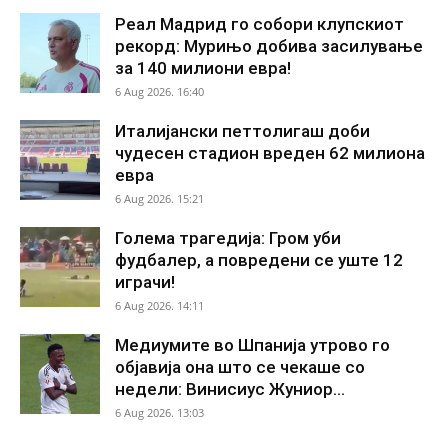
Реал Мадрид го собори клупскиот
рекорд: Мурињо добива засилување
за 140 милиони евра!
6 Aug 2026. 16:40
Италијански петтолигаш доби
чудесен стадион вреден 62 милиона
евра
6 Aug 2026. 15:21
Голема трагедија: Гром уби
фудбалер, а повредени се уште 12
играчи!
6 Aug 2026. 14:11
Медиумите во Шпанија утрово го
објавија она што се чекаше со
недели: Винисиус Жуниор...
6 Aug 2026. 13:03