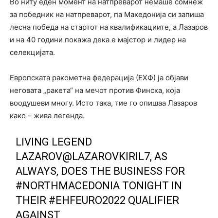
Во ниту еден момент на натпреварот немаше сомнеж
за победник на натпреварот, па Македонија си запиша
лесна победа на стартот на квалификациите, а Лазаров
и на 40 години покажа дека е мајстор и лидер на
селекцијата.
Европската ракометна федерација (ЕХФ) ја објави
неговата „ракета“ на мечот против Финска, која
воодушеви многу. Исто така, тие го опишаа Лазаров
како – жива легенда.
LIVING LEGEND
LAZAROV
@LAZAROVKIRIL7
, AS
ALWAYS, DOES THE BUSINESS FOR
#NORTHMACEDONIA
TONIGHT IN
THEIR
#EHFEURO2022
QUALIFIER
AGAINST