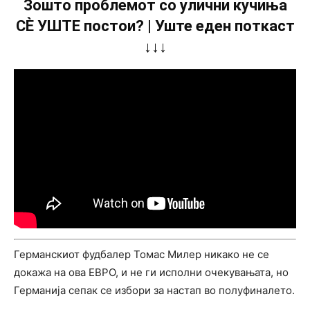
Зошто проблемот со улични кучиња
СÈ УШТЕ постои? | Уште еден поткаст
↓↓↓
Германскиот фудбалер Томас Милер никако не се
докажа на ова ЕВРО, и не ги исполни очекувањата, но
Германија сепак се избори за настап во полуфиналето.