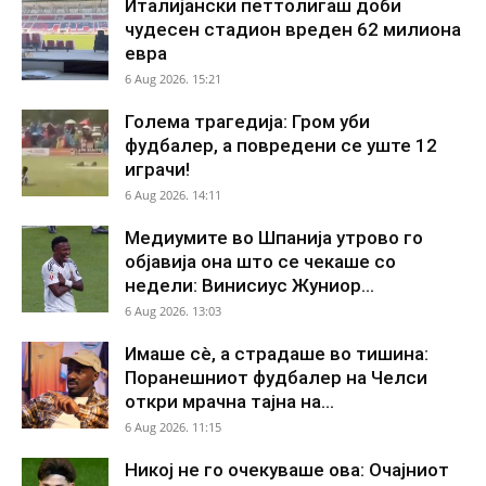
Италијански петтолигаш доби
чудесен стадион вреден 62 милиона
евра
6 Aug 2026. 15:21
Голема трагедија: Гром уби
фудбалер, а повредени се уште 12
играчи!
6 Aug 2026. 14:11
Медиумите во Шпанија утрово го
објавија она што се чекаше со
недели: Винисиус Жуниор...
6 Aug 2026. 13:03
Имаше сè, а страдаше во тишина:
Поранешниот фудбалер на Челси
откри мрачна тајна на...
6 Aug 2026. 11:15
Никој не го очекуваше ова: Очајниот