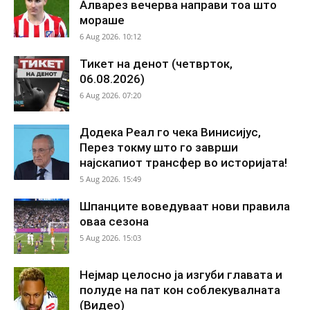
Алварез вечерва направи тоа што
мораше
6 Aug 2026. 10:12
Тикет на денот (четврток,
06.08.2026)
6 Aug 2026. 07:20
Додека Реал го чека Винисијус,
Перез токму што го заврши
најскапиот трансфер во историјата!
5 Aug 2026. 15:49
Шпанците воведуваат нови правила
оваа сезона
5 Aug 2026. 15:03
Нејмар целосно ја изгуби главата и
полуде на пат кон соблекувалната
(Видео)