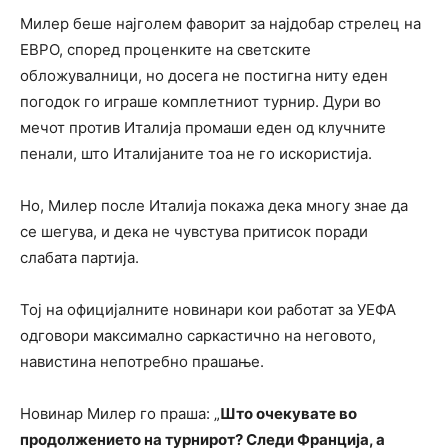
Милер беше најголем фаворит за најдобар стрелец на
ЕВРО, според проценките на светските
обложувалници, но досега не постигна ниту еден
погодок го играше комплетниот турнир. Дури во
мечот против Италија промаши еден од клучните
пенали, што Италијаните тоа не го искористија.
Но, Милер после Италија покажа дека многу знае да
се шегува, и дека не чувстува притисок поради
слабата партија.
Тој на официјалните новинари кои работат за УЕФА
одговори максимално саркастично на неговото,
навистина непотребно прашање.
Новинар Милер го праша: „
Што очекувате во
продолжението на турнирот? Следи Франција, а