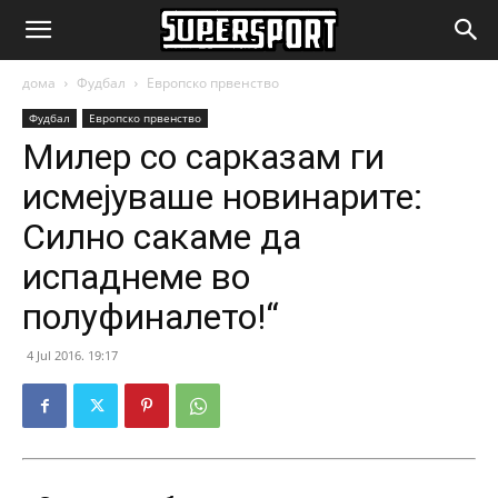
SuperSport.mk
дома
Фудбал
Европско првенство
Фудбал
Европско првенство
Милер со сарказам ги
исмејуваше новинарите:
Силно сакаме да
испаднеме во
полуфиналето!“
4 Jul 2016. 19:17