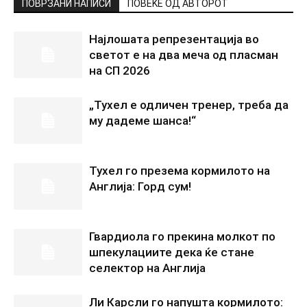
ПОВРЗАНИ НАПИСИ
ПОВЕЌЕ ОД АВТОРОТ
Најлошата репрезентација во
светот е на два меча од пласман
на СП 2026
„Тухел е одличен тренер, треба да
му дадеме шанса!“
Тухел го презема кормилото на
Англија: Горд сум!
Гвардиола го прекина молкот по
шпекулациите дека ќе стане
селектор на Англија
Ли Карсли го напушта кормилото: