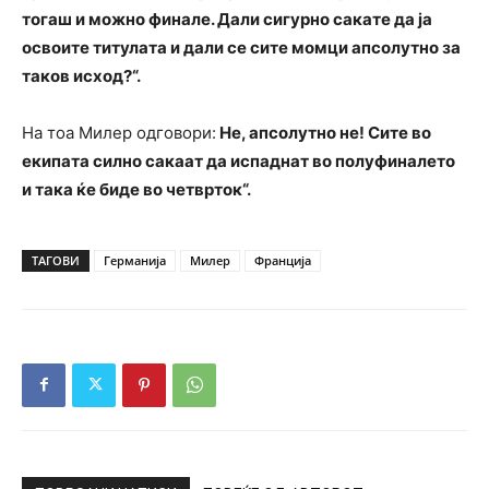
тогаш и можно финале. Дали сигурно сакате да ја
освоите титулата и дали се сите момци апсолутно за
таков исход?“.
На тоа Милер одговори:
Не, апсолутно не! Сите во
екипата силно сакаат да испаднат во полуфиналето
и така ќе биде во четврток“.
ТАГОВИ
Германија
Милер
Франција