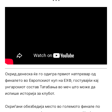
Охрид денеска ќе го одигра првиот натпревар од
финалето во Европскиот куп на ЕХФ, гостувајќи кај
унгарскиот состав Татабања во меч што може да
испише историја за клубот.
Охриѓани обезбедија место во големото финале по