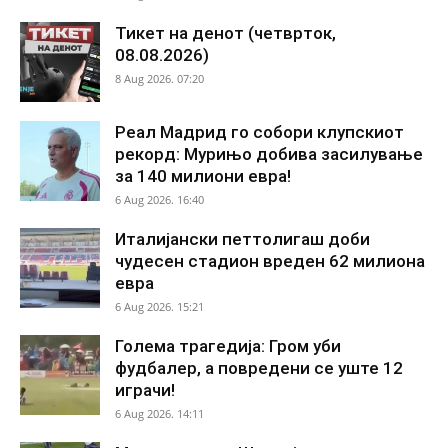
Тикет на денот (четврток,
08.08.2026)
8 Aug 2026. 07:20
Реал Мадрид го собори клупскиот
рекорд: Мурињо добива засилување
за 140 милиони евра!
6 Aug 2026. 16:40
Италијански петтолигаш доби
чудесен стадион вреден 62 милиона
евра
6 Aug 2026. 15:21
Голема трагедија: Гром уби
фудбалер, а повредени се уште 12
играчи!
6 Aug 2026. 14:11