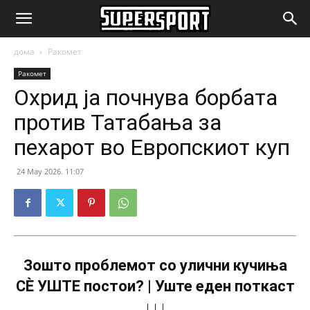
SuperSport.mk
дома
Ракомет
Ракомет
Охрид ја почнува борбата
против Татабања за
пехарот во Европскиот куп
24 May 2026. 11:07
Зошто проблемот со улични кучиња
СÈ УШТЕ постои? | Уште еден поткаст
↓↓↓