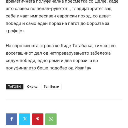
драматичната полуфинална пресметка со Целје, каде
што славеа по пенал-рулетот. „Гладијаторите“ зад
себе имаат импресивен европски поход, со девет
победи и само еден пораз на патот до борбата за
трофејот.
На спротивната страна ќе биде Татабања, тим кој во
досегашниот дел од натпреварувањето забележа
седум победи, едно реми и два порази, а во
полуфиналето беше подобар од Извиѓач.
ТАГОВИ
Охрид
Топ Вести