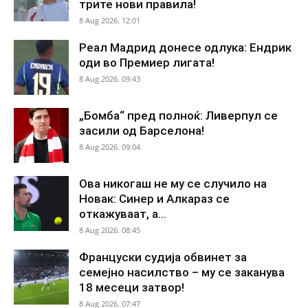
трите нови правила!
8 Aug 2026. 12:01
Реал Мадрид донесе одлука: Ендрик
оди во Премиер лигата!
8 Aug 2026. 09:43
„Бомба“ пред полноќ: Ливерпул се
засили од Барселона!
8 Aug 2026. 09:04
Ова никогаш не му се случило на
Новак: Синер и Алкараз се
откажуваат, а...
8 Aug 2026. 08:45
Француски судија обвинет за
семејно насилство – му се заканува
18 месеци затвор!
8 Aug 2026. 07:47