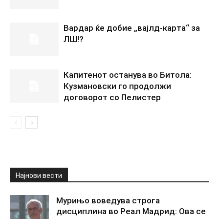
Вардар ќе добие „вајлд-карта“ за
ЛШ!?
Капитенот останува во Битола:
Кузмановски го продолжи
договорот со Пелистер
Најнови вести
Мурињо воведува строга
дисциплина во Реал Мадрид: Ова се