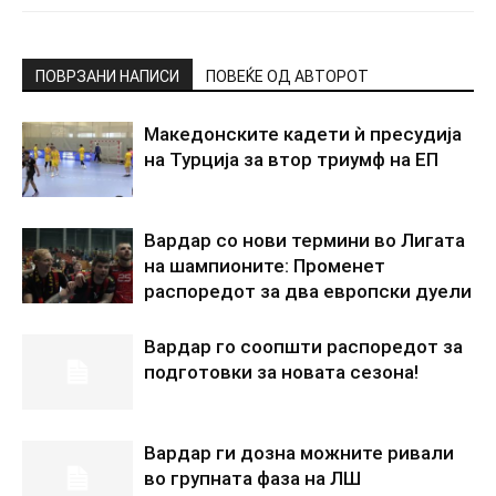
ПОВРЗАНИ НАПИСИ
ПОВЕЌЕ ОД АВТОРОТ
Македонските кадети ѝ пресудија
на Турција за втор триумф на ЕП
Вардар со нови термини во Лигата
на шампионите: Променет
распоредот за два европски дуели
Вардар го соопшти распоредот за
подготовки за новата сезона!
Вардар ги дозна можните ривали
во групната фаза на ЛШ