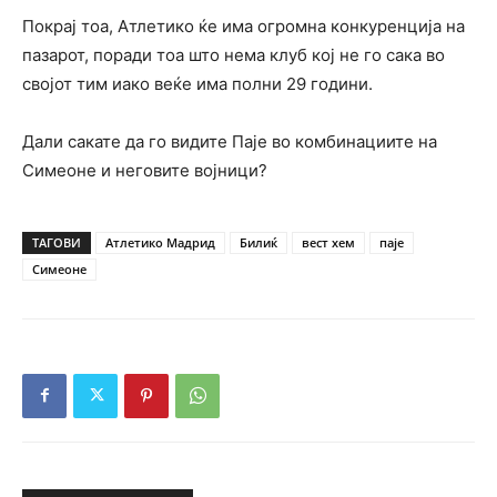
Покрај тоа, Атлетико ќе има огромна конкуренција на
пазарот, поради тоа што нема клуб кој не го сака во
својот тим иако веќе има полни 29 години.
Дали сакате да го видите Паје во комбинациите на
Симеоне и неговите војници?
ТАГОВИ
Атлетико Мадрид
Билиќ
вест хем
паје
Симеоне