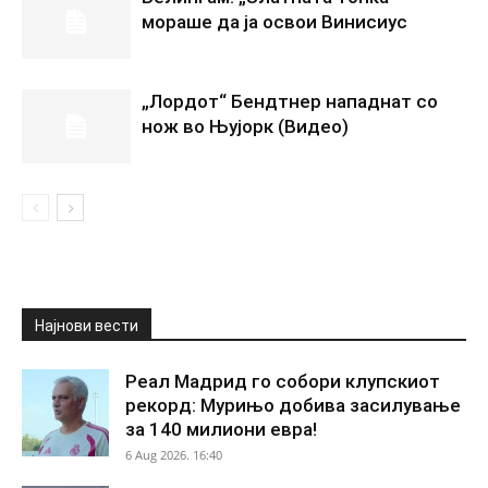
мораше да ја освои Винисиус
„Лордот“ Бендтнер нападнат со
нож во Њујорк (Видео)
Најнови вести
Реал Мадрид го собори клупскиот
рекорд: Мурињо добива засилување
за 140 милиони евра!
6 Aug 2026. 16:40