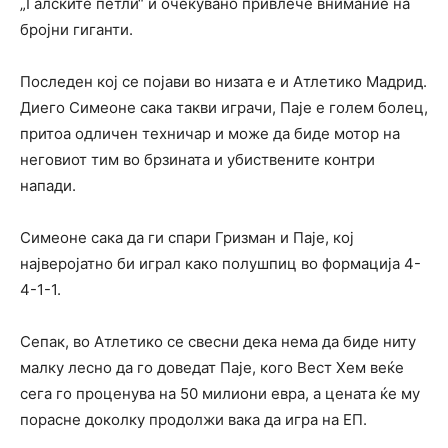
„Галските петли“ и очекувано привлече внимание на
бројни гиганти.
Последен кој се појави во низата е и Атлетико Мадрид.
Диего Симеоне сака такви играчи, Паје е голем болец,
притоа одличен техничар и може да биде мотор на
неговиот тим во брзината и убиствените контри
напади.
Симеоне сака да ги спари Гризман и Паје, кој
најверојатно би играл како полушпиц во формација 4-
4-1-1.
Сепак, во Атлетико се свесни дека нема да биде ниту
малку лесно да го доведат Паје, кого Вест Хем веќе
сега го проценува на 50 милиони евра, а цената ќе му
порасне доколку продолжи вака да игра на ЕП.