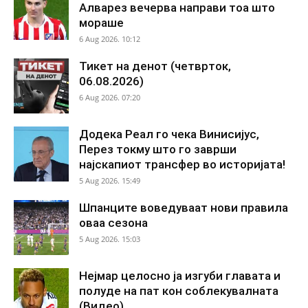
Алварез вечерва направи тоа што
мораше
6 Aug 2026. 10:12
Тикет на денот (четврток,
06.08.2026)
6 Aug 2026. 07:20
Додека Реал го чека Винисијус,
Перез токму што го заврши
најскапиот трансфер во историјата!
5 Aug 2026. 15:49
Шпанците воведуваат нови правила
оваа сезона
5 Aug 2026. 15:03
Нејмар целосно ја изгуби главата и
полуде на пат кон соблекувалната
(Видео)