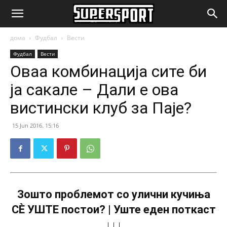
SuperSport.mk
дома
Фудбал
Вести
Фудбал
Вести
Оваа комбинација сите би
ја сакале – Дали е ова
вистински клуб за Паје?
15 Jun 2016. 15:16
Зошто проблемот со улични кучиња
СÈ УШТЕ постои? | Уште еден поткаст
↓↓↓