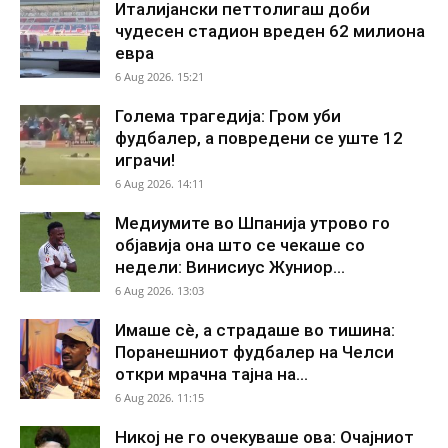
Италијански петтолигаш доби
чудесен стадион вреден 62 милиона
евра
6 Aug 2026. 15:21
Голема трагедија: Гром уби
фудбалер, а повредени се уште 12
играчи!
6 Aug 2026. 14:11
Медиумите во Шпанија утрово го
објавија она што се чекаше со
недели: Винисиус Жуниор...
6 Aug 2026. 13:03
Имаше сè, а страдаше во тишина:
Поранешниот фудбалер на Челси
откри мрачна тајна на...
6 Aug 2026. 11:15
Никој не го очекуваше ова: Очајниот