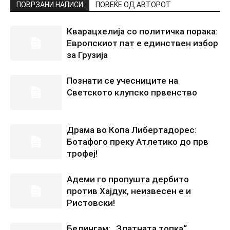
ПОВРЗАНИ НАПИСИ
ПОВЕЌЕ ОД АВТОРОТ
Кварацхелија со политичка порака:
Европскиот пат е единствен избор
за Грузија
Познати се учесниците на
Светското клупско првенство
Драма во Копа Либертадорес:
Ботафого преку Атлетико до прв
трофеј!
Адеми го пропушта дербито
против Хајдук, неизвесен е и
Ристовски!
Белингам: „Златната топка“