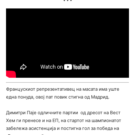
Францускиот репрезентативец на масата има уште
една понуда, овој пат повик стигна од Мадрид.
Димитри Паје одличните партии од дресот на Вест
Хем ги пренесе и на ЕП, на стартот на шампионатот
забележа асистенција и постигна гол за победа на