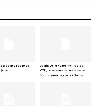
Т
грегор повторно се
Враќање на Конор Мекгрегор:
афезот
УФЦ со голема најава ја закажа
борбата на годината (Фото)