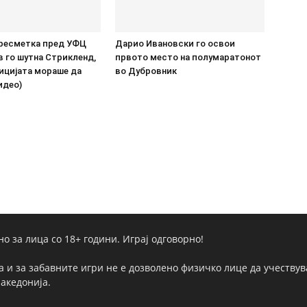
ресметка пред УФЦ
Дарио Ивановски го освои
в го шутна Стрикленд,
првото место на полумаратонот
ицијата мораше да
во Дубровник
идео)
но за лица со 18+ години. Играј одговорно!
а и за забавните игри не е дозволено физичко лице да учествува
Македонија.