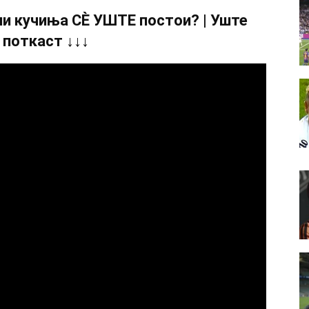
и кучиња СÈ УШТЕ постои? | Уште
 поткаст ↓↓↓