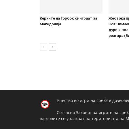
Ќерките на Горбок ќе играат за
Жестока п
Македонија
328: Чимае
дури и пол
реагира (В
Учество во игри на среќа е дозволе
Согласно Законот за игрите на среќ
влоговите се уплаќаат на територијата на 