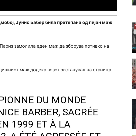
обој, Јунис Бабер била претепана од пијан маж
о Париз замолила еден маж да зборува потивко на
одишниот маж додека возот застанувал на станица
PIONNE DU MONDE
NICE BARBER, SACRÉE
N 1999 ET À LA