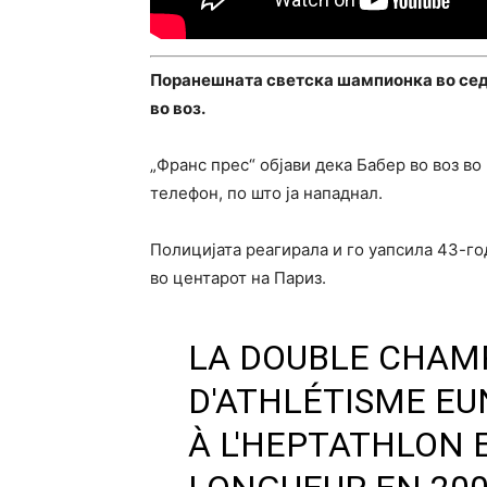
Поранешната светска шампионка во седм
во воз.
„Франс прес“ објави дека Бабер во воз в
телефон, по што ја нападнал.
Полицијата реагирала и го уапсила 43-г
во центарот на Париз.
LA DOUBLE CHAM
D'ATHLÉTISME EU
À L'HEPTATHLON E