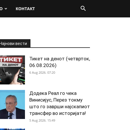
О
КОНТАКТ
Најнови вести
Тикет на денот (четврток,
06.08.2026)
6 Aug 2026. 07:20
Додека Реал го чека
Винисијус, Перез токму
што го заврши најскапиот
трансфер во историјата!
5 Aug 2026. 15:49