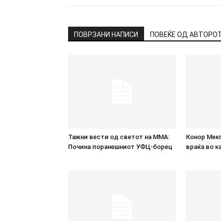
ПОВРЗАНИ НАПИСИ
ПОВЕЌЕ ОД АВТОРО
Тажни вести од светот на ММА:
Конор Мек
Почина поранешниот УФЦ-борец
враќа во к