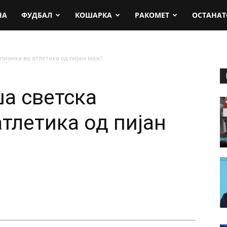
rt.mk
НА
ФУДБАЛ
КОШАРКА
РАКОМЕТ
ОСТАНАТ
ионка во атлетика од пијан маж!
а светска
тлетика од пијан