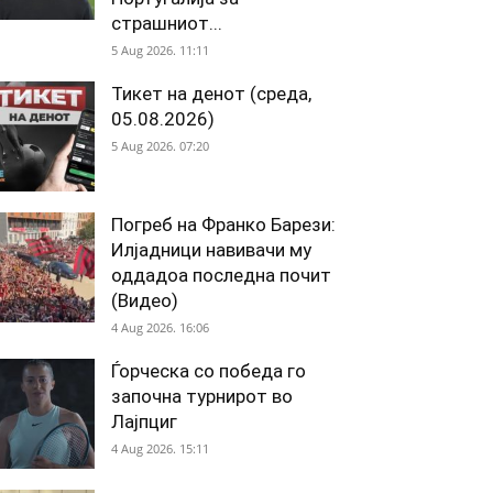
страшниот...
5 Aug 2026. 11:11
Тикет на денот (среда,
05.08.2026)
5 Aug 2026. 07:20
Погреб на Франко Барези:
Илјадници навивачи му
оддадоа последна почит
(Видео)
4 Aug 2026. 16:06
Ѓорческа со победа го
започна турнирот во
Лајпциг
4 Aug 2026. 15:11