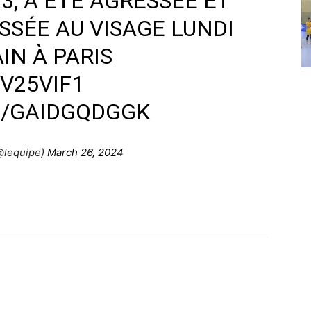
3, A ÉTÉ AGRESSÉE ET
SÉE AU VISAGE LUNDI
IN À PARIS
QV25VIF1
M/GAIDGQDGGK
@lequipe)
March 26, 2024