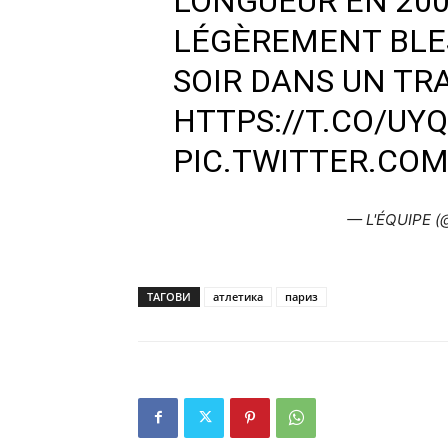
LONGUEUR EN 200
LÉGÈREMENT BLES
SOIR DANS UN TRA
HTTPS://T.CO/UY
PIC.TWITTER.CO
— L'ÉQUIPE (
ТАГОВИ
атлетика
париз