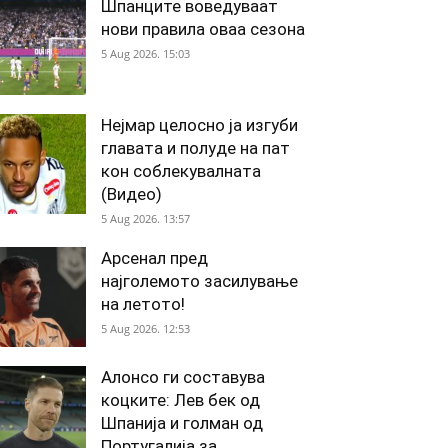
Шпанците воведуваат
нови правила оваа сезона
5 Aug 2026. 15:03
Нејмар целосно ја изгуби
главата и полуде на пат
кон соблекувалната
(Видео)
5 Aug 2026. 13:57
Арсенал пред
најголемото засилување
на летото!
5 Aug 2026. 12:53
Алонсо ги составува
коцките: Лев бек од
Шпанија и голман од
Португалија за