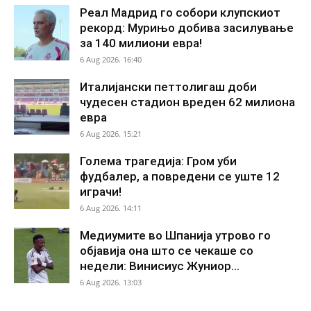
Реал Мадрид го собори клупскиот
рекорд: Мурињо добива засилување
за 140 милиони евра!
6 Aug 2026. 16:40
Италијански петтолигаш доби
чудесен стадион вреден 62 милиона
евра
6 Aug 2026. 15:21
Голема трагедија: Гром уби
фудбалер, а повредени се уште 12
играчи!
6 Aug 2026. 14:11
Медиумите во Шпанија утрово го
објавија она што се чекаше со
недели: Винисиус Жуниор...
6 Aug 2026. 13:03