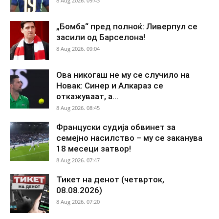
8 Aug 2026. 09:43
„Бомба“ пред полноќ: Ливерпул се
засили од Барселона!
8 Aug 2026. 09:04
Ова никогаш не му се случило на
Новак: Синер и Алкараз се
откажуваат, а...
8 Aug 2026. 08:45
Француски судија обвинет за
семејно насилство – му се заканува
18 месеци затвор!
8 Aug 2026. 07:47
Тикет на денот (четврток,
08.08.2026)
8 Aug 2026. 07:20