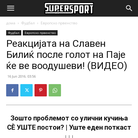
SuperSport.mk
дома
Фудбал
Европско првенство
Фудбал
Европско првенство
Реакцијата на Славен
Билиќ после голот на Паје
ќе ве воодушеви! (ВИДЕО)
16 Jun 2016. 03:56
Зошто проблемот со улични кучиња
СÈ УШТЕ постои? | Уште еден поткаст
↓↓↓