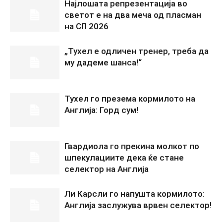
Најлошата репрезентација во
светот е на два меча од пласман
на СП 2026
„Тухел е одличен тренер, треба да
му дадеме шанса!“
Тухел го презема кормилото на
Англија: Горд сум!
Гвардиола го прекина молкот по
шпекулациите дека ќе стане
селектор на Англија
Ли Карсли го напушта кормилото:
Англија заслужува врвен селектор!