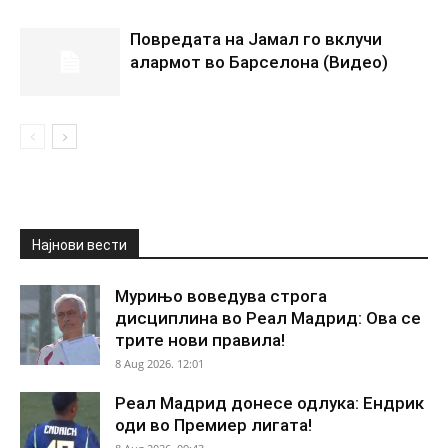
Повредата на Јамал го вклучи
алармот во Барселона (Видео)
Најнови вести
Мурињо воведува строга
дисциплина во Реал Мадрид: Ова се
трите нови правила!
8 Aug 2026. 12:01
Реал Мадрид донесе одлука: Ендрик
оди во Премиер лигата!