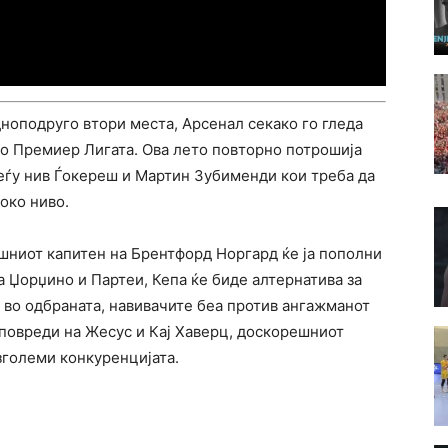
дноподруго втори места, Арсенал секако го гледа
во Премиер Лигата. Ова лето повторно потрошија
меѓу нив Ѓокереш и Мартин Зубименди кои треба да
око ниво.
ешниот капитен на Брентфорд Норгард ќе ја пополни
 Џорџино и Партеи, Кепа ќе биде алтернатива за
к во одбраната, навивачите беа против ангажманот
 повреди на Жесус и Кај Хаверц, доскорешниот
 зголеми конкуренцијата.