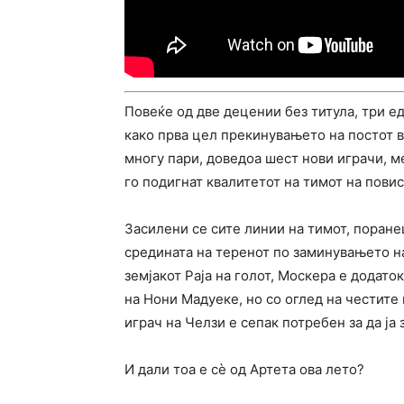
Повеќе од две децении без титула, три е
како прва цел прекинувањето на постот 
многу пари, доведоа шест нови играчи, 
го подигнат квалитетот на тимот на повис
Засилени се сите линии на тимот, поран
средината на теренот по заминувањето на
земјакот Раја на голот, Москера е додато
на Нони Мадуеке, но со оглед на честите
играч на Челзи е сепак потребен за да ја
И дали тоа е сè од Артета ова лето?