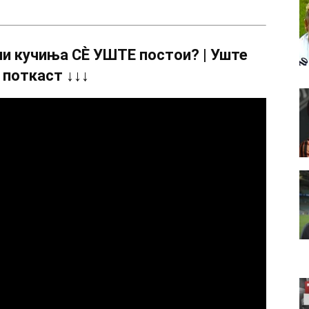
и кучиња СÈ УШТЕ постои? | Уште
 поткаст ↓↓↓