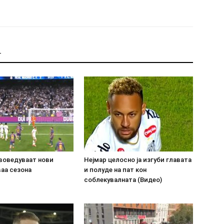
Т
воведуваат нови
Нејмар целосно ја изгуби главата
аа сезона
и полуде на пат кон
соблекувалната (Видео)