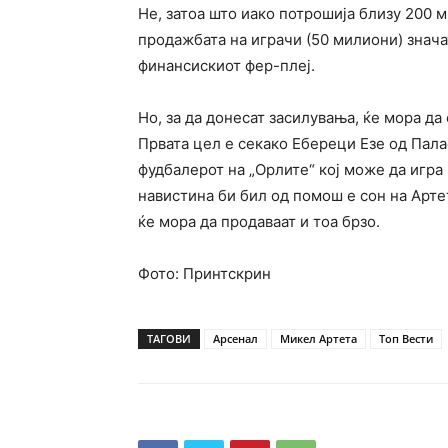
Не, затоа што иако потрошија близу 200 
продажбата на играчи (50 милиони) знача
финансискиот фер-плеј.
Но, за да донесат засилувања, ќе мора да
Првата цел е секако Ебереци Езе од Пала
фудбалерот на „Орлите“ кој може да игра
навистина би бил од помош е сон на Артет
ќе мора да продаваат и тоа брзо.
Фото: Принтскрин
ТАГОВИ
Арсенал
Микел Артета
Топ Вести