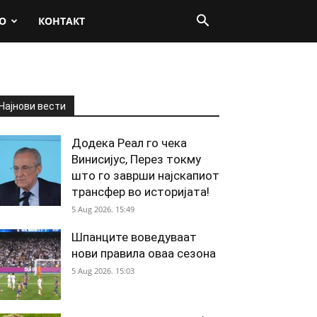
О
КОНТАКТ
Најнови вести
Додека Реал го чека
Винисијус, Перез токму
што го заврши најскапиот
трансфер во историјата!
5 Aug 2026. 15:49
Шпанците воведуваат
нови правила оваа сезона
5 Aug 2026. 15:03