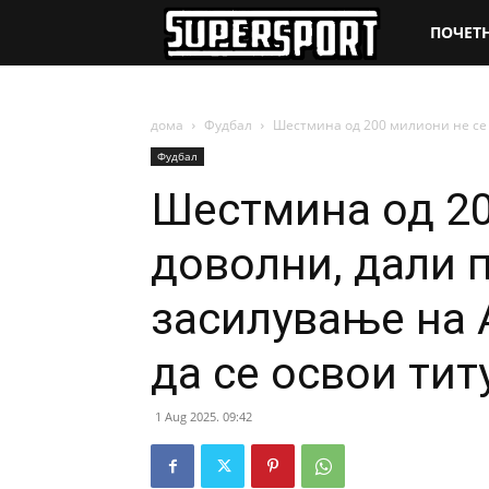
SuperSpo
ПОЧЕТ
дома
Фудбал
Шестмина од 200 милиони не се 
Фудбал
Шестмина од 20
доволни, дали 
засилување на 
да се освои тит
1 Aug 2025. 09:42