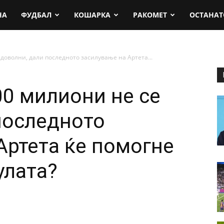
rt.mk
НА
ФУДБАЛ
КОШАРКА
РАКОМЕТ
ОСТАНАТ
доволни, дали последното засилување на Артета...
0 милиони не се
последното
Артета ќе помогне
улата?