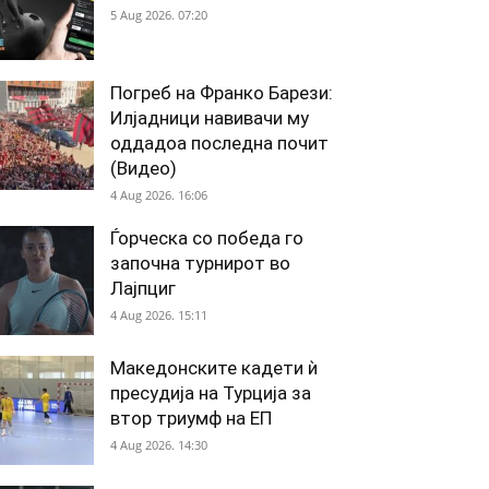
5 Aug 2026. 07:20
Погреб на Франко Барези:
Илјадници навивачи му
оддадоа последна почит
(Видео)
4 Aug 2026. 16:06
Ѓорческа со победа го
започна турнирот во
Лајпциг
4 Aug 2026. 15:11
Македонските кадети ѝ
пресудија на Турција за
втор триумф на ЕП
4 Aug 2026. 14:30