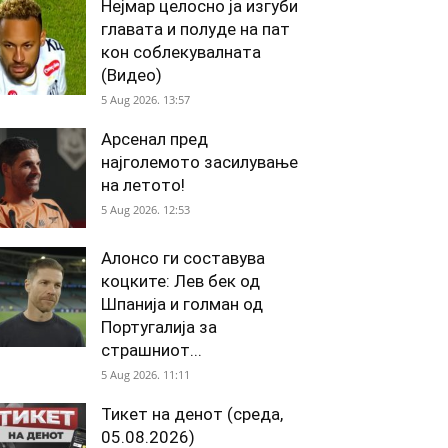
Нејмар целосно ја изгуби
главата и полуде на пат
кон соблекувалната
(Видео)
5 Aug 2026. 13:57
Арсенал пред
најголемото засилување
на летото!
5 Aug 2026. 12:53
Алонсо ги составува
коцките: Лев бек од
Шпанија и голман од
Португалија за
страшниот...
5 Aug 2026. 11:11
Тикет на денот (среда,
05.08.2026)