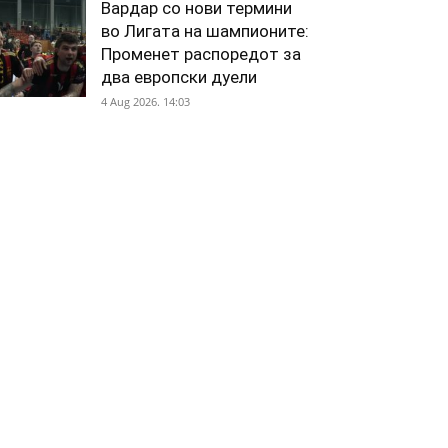
Вардар со нови термини
во Лигата на шампионите:
Променет распоредот за
два европски дуели
4 Aug 2026. 14:03