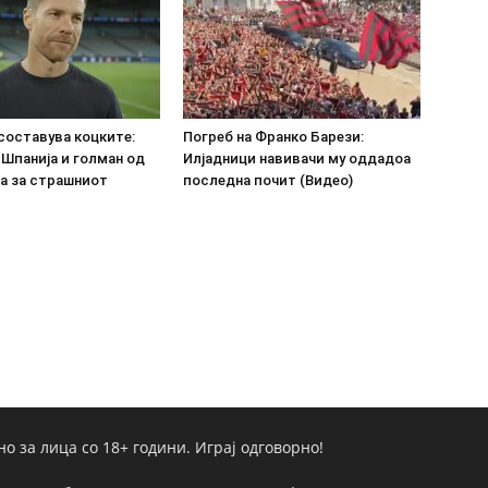
составува коцките:
Погреб на Франко Барези:
 Шпанија и голман од
Илјадници навивачи му оддадоа
а за страшниот
последна почит (Видео)
но за лица со 18+ години. Играј одговорно!