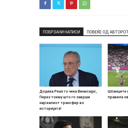
ПОВРЗАНИ НАПИСИ
ПОВЕЌЕ ОД АВТОРО
Додека Реал го чека Винисијус,
Шпанците 
Перез токму што го заврши
правила ов
најскапиот трансфер во
историјата!