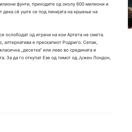
милиони фунти, приходите од околу 600 милиони и
т дека сè уште се под линијата на кршење на
 се ослободат од играчи на кои Артета не смета.
с, алтернатива е прескапиот Родриго. Сепак,
 класична „десетка“ или лево во средината и
а. За да го откупат Езе од тимот од Јужен Лондон,