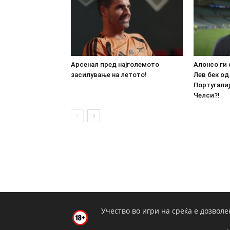
Арсенал пред најголемото
Алонсо ги 
засилување на летото!
Лев бек од
Португалиј
Челси?!
Учество во игри на среќа е дозволе