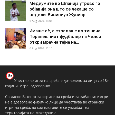
Медиумите во Шпанија утрово го
објавија она што се чекаше со
недели: Винисиус Жуниор...
6 Aug 2026. 13:03
Имаше сè, а страдаше во тишина:
Поранешниот фудбалер на Челси
откри мрачна тајна на...
6 Aug 2026. 11:15
Учество во игри на среќа е дозволено за лица со 18+
години. Играј одговорно!
Согласно Законот за игрите на среќа и за забавните игри
не е дозволено физичко лице да учествува во странски
игри на среќа, во кои влоговите се уплаќаат на
територијата на Македонија.