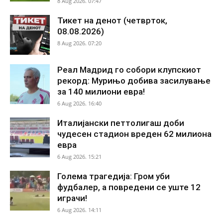
8 Aug 2026. 07:47
Тикет на денот (четврток,
08.08.2026)
8 Aug 2026. 07:20
Реал Мадрид го собори клупскиот
рекорд: Мурињо добива засилување
за 140 милиони евра!
6 Aug 2026. 16:40
Италијански петтолигаш доби
чудесен стадион вреден 62 милиона
евра
6 Aug 2026. 15:21
Голема трагедија: Гром уби
фудбалер, а повредени се уште 12
играчи!
6 Aug 2026. 14:11