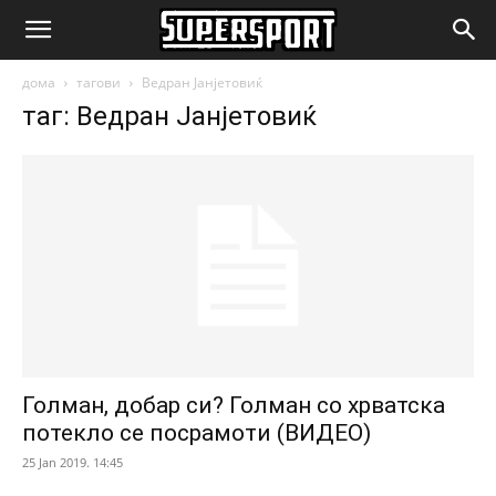
SuperSport.mk
дома
тагови
Ведран Јанјетовиќ
таг: Ведран Јанјетовиќ
Голман, добар си? Голман со хрватска
потекло се посрамоти (ВИДЕО)
25 Jan 2019. 14:45