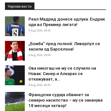
Најнови вести
Реал Мадрид донесе одлука: Ендрик
оди во Премиер лигата!
8 Aug 2026. 09:43
„Бомба“ пред полноќ: Ливерпул се
засили од Барселона!
8 Aug 2026. 09:04
Ова никогаш не му се случило на
Новак: Синер и Алкараз се
откажуваат, а...
8 Aug 2026. 08:45
Француски судија обвинет за
семејно насилство – му се заканува
18 месеци затвор!