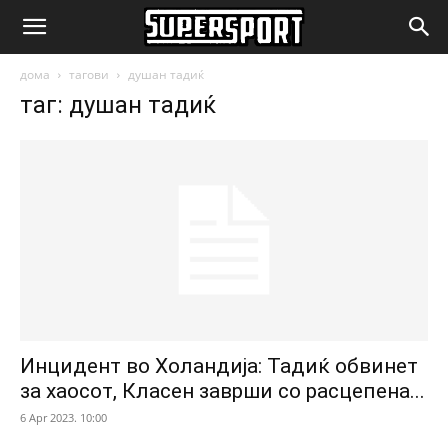
SuperSport.mk
дома
тагови
душан тадиќ
таг: душан тадиќ
Инцидент во Холандија: Тадиќ обвинет
за хаосот, Класен заврши со расцепена...
6 Apr 2023. 10:00