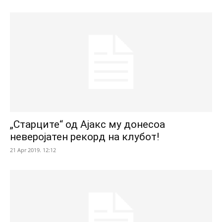
„Старците“ од Ајакс му донесоа
неверојатен рекорд на клубот!
21 Apr 2019. 12:12