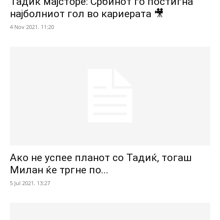
Тадиќ мајсторе: Србинот го постигна
најболниот гол во кариерата 🎥
4 Nov 2021. 11:20
Ако не успее планот со Тадиќ, тогаш
Милан ќе тргне по...
5 Jul 2021. 13:27