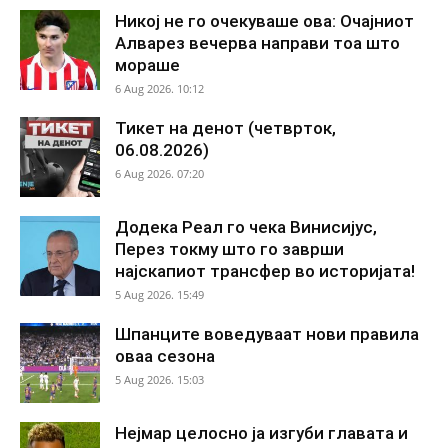
Никој не го очекуваше ова: Очајниот
Алварез вечерва направи тоа што
мораше
6 Aug 2026. 10:12
Тикет на денот (четврток,
06.08.2026)
6 Aug 2026. 07:20
Додека Реал го чека Винисијус,
Перез токму што го заврши
најскапиот трансфер во историјата!
5 Aug 2026. 15:49
Шпанците воведуваат нови правила
оваа сезона
5 Aug 2026. 15:03
Нејмар целосно ја изгуби главата и