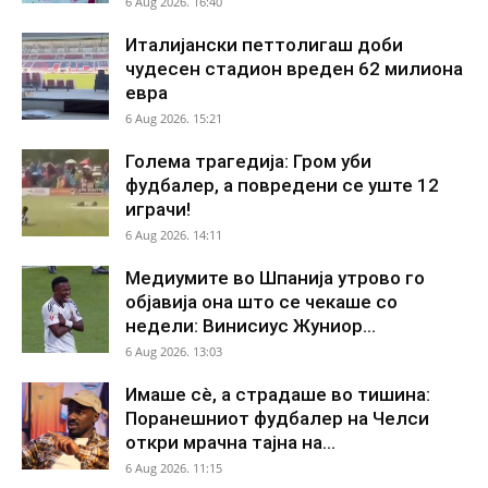
6 Aug 2026. 16:40
Италијански петтолигаш доби
чудесен стадион вреден 62 милиона
евра
6 Aug 2026. 15:21
Голема трагедија: Гром уби
фудбалер, а повредени се уште 12
играчи!
6 Aug 2026. 14:11
Медиумите во Шпанија утрово го
објавија она што се чекаше со
недели: Винисиус Жуниор...
6 Aug 2026. 13:03
Имаше сè, а страдаше во тишина:
Поранешниот фудбалер на Челси
откри мрачна тајна на...
6 Aug 2026. 11:15