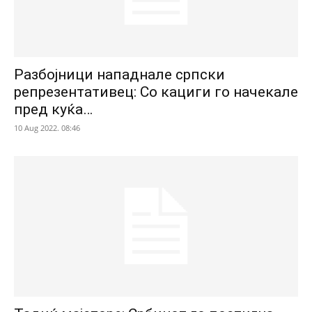
Разбојници нападнале српски
репрезентативец: Со кациги го начекале
пред куќа…
10 Aug 2022. 08:46