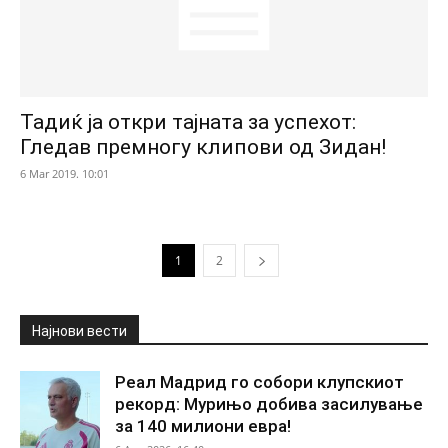
Тадиќ ја откри тајната за успехот:
Гледав премногу клипови од Зидан!
6 Mar 2019. 10:01
1
2
Најнови вести
Реал Мадрид го собори клупскиот
рекорд: Мурињо добива засилување
за 140 милиони евра!