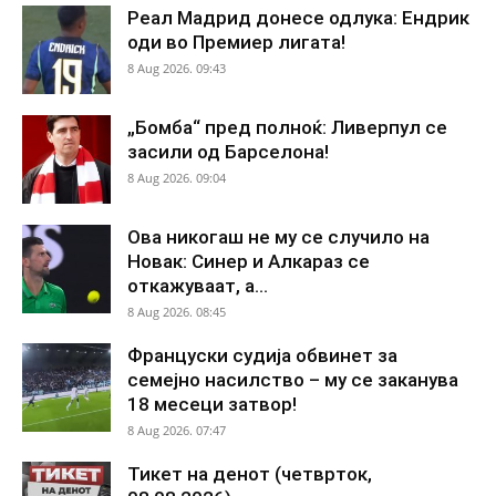
Реал Мадрид донесе одлука: Ендрик
оди во Премиер лигата!
8 Aug 2026. 09:43
„Бомба“ пред полноќ: Ливерпул се
засили од Барселона!
8 Aug 2026. 09:04
Ова никогаш не му се случило на
Новак: Синер и Алкараз се
откажуваат, а...
8 Aug 2026. 08:45
Француски судија обвинет за
семејно насилство – му се заканува
18 месеци затвор!
8 Aug 2026. 07:47
Тикет на денот (четврток,