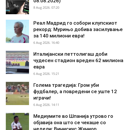
08.08.2026)
8 Aug 2026. 07:20
Реал Мадрид го собори клупскиот
рекорд: Мурињо добива засилување
за 140 милиони евра!
6 Aug 2026. 16:40
Италијански петтолигаш доби
чудесен стадион вреден 62 милиона
евра
6 Aug 2026. 15:21
Голема трагедија: Гром уби
фудбалер, а повредени се уште 12
играчи!
6 Aug 2026. 14:11
Медиумите во Шпанија утрово го
објавија она што се чекаше со
недели: Винисиус Жуниор...