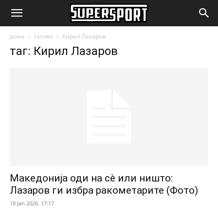
SuperSport.mk
дома
тагови
Кирил Лазаров
таг: Кирил Лазаров
Македонија оди на сè или ништо:
Лазаров ги избра ракометарите (Фото)
18 Jan 2026. 17:17