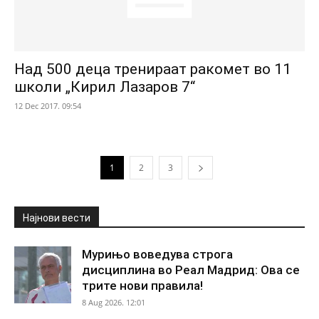
Над 500 деца тренираат ракомет во 11
школи „Кирил Лазаров 7“
12 Dec 2017. 09:54
1
2
3
Најнови вести
Мурињо воведува строга
дисциплина во Реал Мадрид: Ова се
трите нови правила!
8 Aug 2026. 12:01