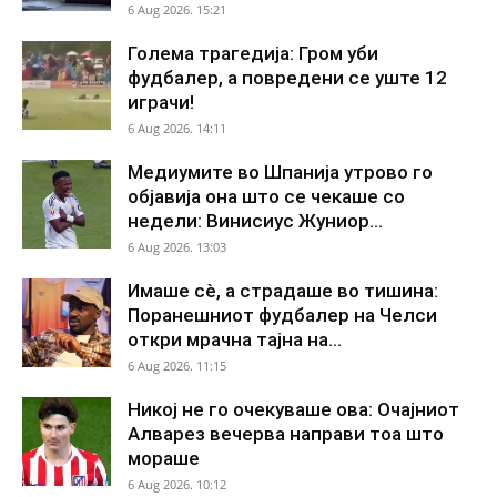
6 Aug 2026. 15:21
Голема трагедија: Гром уби
фудбалер, а повредени се уште 12
играчи!
6 Aug 2026. 14:11
Медиумите во Шпанија утрово го
објавија она што се чекаше со
недели: Винисиус Жуниор...
6 Aug 2026. 13:03
Имаше сè, а страдаше во тишина:
Поранешниот фудбалер на Челси
откри мрачна тајна на...
6 Aug 2026. 11:15
Никој не го очекуваше ова: Очајниот
Алварез вечерва направи тоа што
мораше
6 Aug 2026. 10:12