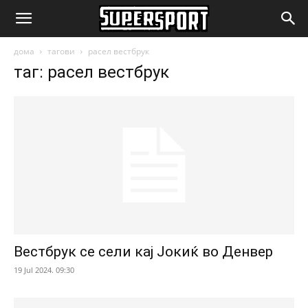
SuperSport.mk
дома
тагови
расел вестбрук
таг: расел вестбрук
Вестбрук се сели кај Јокиќ во Денвер
19 Jul 2024. 09:30