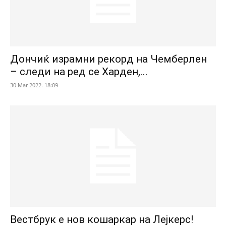
Дончиќ израмни рекорд на Чемберлен
– следи на ред се Харден,...
30 Mar 2022. 18:09
Вестбрук е нов кошаркар на Лејкерс!