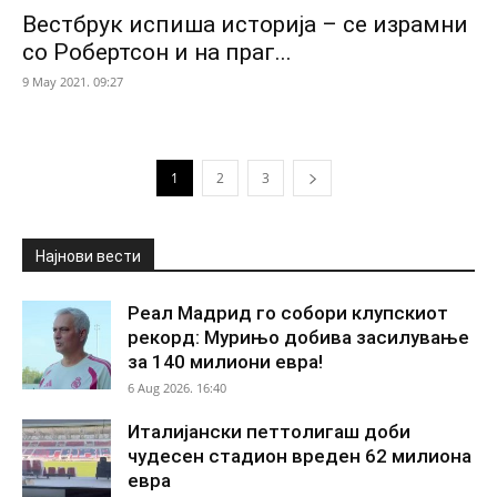
Вестбрук испиша историја – се израмни
со Робертсон и на праг...
9 May 2021. 09:27
1
2
3
Најнови вести
Реал Мадрид го собори клупскиот
рекорд: Мурињо добива засилување
за 140 милиони евра!
6 Aug 2026. 16:40
Италијански петтолигаш доби
чудесен стадион вреден 62 милиона
евра