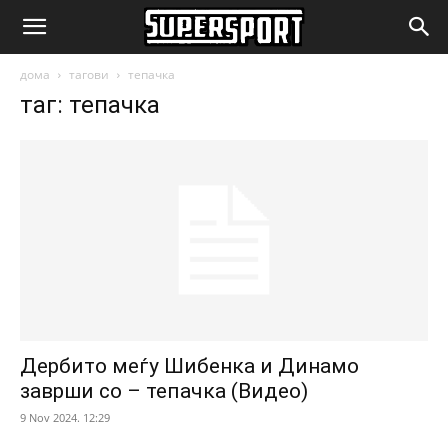
SuperSport.mk
дома
тагови
тепачка
таг: тепачка
Дербито меѓу Шибенка и Динамо
заврши со – тепачка (Видео)
9 Nov 2024. 12:29