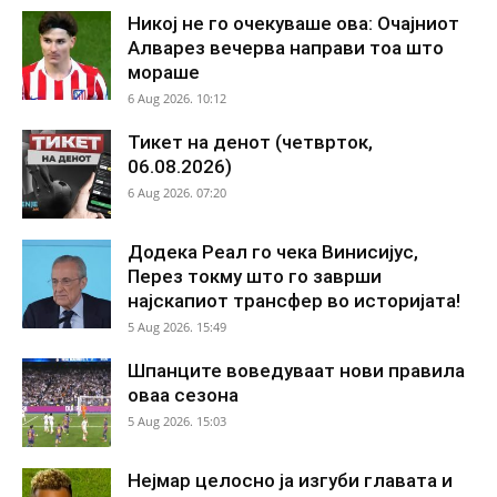
Никој не го очекуваше ова: Очајниот
Алварез вечерва направи тоа што
мораше
6 Aug 2026. 10:12
Тикет на денот (четврток,
06.08.2026)
6 Aug 2026. 07:20
Додека Реал го чека Винисијус,
Перез токму што го заврши
најскапиот трансфер во историјата!
5 Aug 2026. 15:49
Шпанците воведуваат нови правила
оваа сезона
5 Aug 2026. 15:03
Нејмар целосно ја изгуби главата и