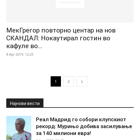
МекГрегор повторно центар на нов
СКАНДАЛ: Нокаутирал гостин во
кафуле во...
8 Apr 2019. 12:25
1
2
Најнови вести
Реал Мадрид го собори клупскиот
рекорд: Мурињо добива засилување
за 140 милиони евра!