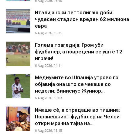
6 Aug 2026. 16:40
Италијански петтолигаш доби
чудесен стадион вреден 62 милиона
евра
6 Aug 2026. 15:21
Голема трагедија: Гром уби
фудбалер, а повредени се уште 12
играчи!
6 Aug 2026. 14:11
Медиумите во Шпанија утрово го
објавија она што се чекаше со
недели: Винисиус Жуниор...
6 Aug 2026. 13:03
Имаше сè, а страдаше во тишина:
Поранешниот фудбалер на Челси
откри мрачна тајна на...
6 Aug 2026. 11:15