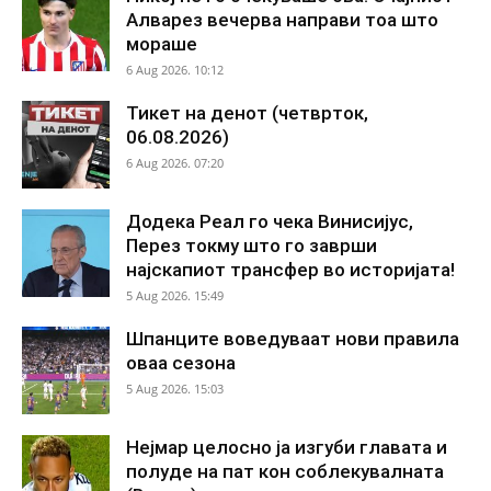
Алварез вечерва направи тоа што
мораше
6 Aug 2026. 10:12
Тикет на денот (четврток,
06.08.2026)
6 Aug 2026. 07:20
Додека Реал го чека Винисијус,
Перез токму што го заврши
најскапиот трансфер во историјата!
5 Aug 2026. 15:49
Шпанците воведуваат нови правила
оваа сезона
5 Aug 2026. 15:03
Нејмар целосно ја изгуби главата и
полуде на пат кон соблекувалната