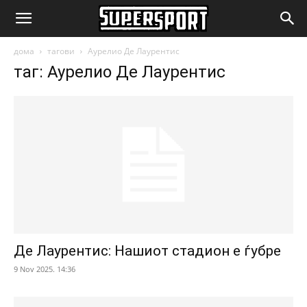
SuperSport.mk
дома
тагови
Аурелио Де Лаурентис
таг: Аурелио Де Лаурентис
Де Лаурентис: Нашиот стадион е ѓубре
9 Nov 2025. 14:36