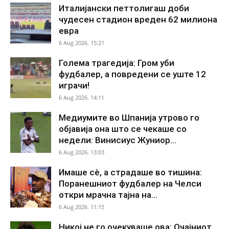
Италијански петтолигаш доби
чудесен стадион вреден 62 милиона
евра
6 Aug 2026. 15:21
Голема трагедија: Гром уби
фудбалер, а повредени се уште 12
играчи!
6 Aug 2026. 14:11
Медиумите во Шпанија утрово го
објавија она што се чекаше со
недели: Винисиус Жуниор...
6 Aug 2026. 13:03
Имаше сè, а страдаше во тишина:
Поранешниот фудбалер на Челси
откри мрачна тајна на...
6 Aug 2026. 11:15
Никој не го очекуваше ова: Очајниот