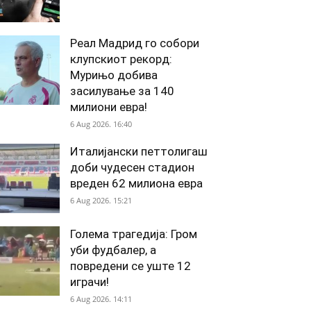
Реал Мадрид го собори
клупскиот рекорд:
Мурињо добива
засилување за 140
милиони евра!
6 Aug 2026. 16:40
Италијански петтолигаш
доби чудесен стадион
вреден 62 милиона евра
6 Aug 2026. 15:21
Голема трагедија: Гром
уби фудбалер, а
повредени се уште 12
играчи!
6 Aug 2026. 14:11