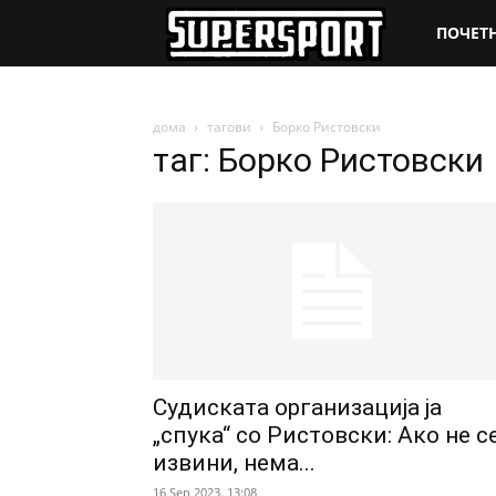
SuperSpo
ПОЧЕТ
дома
тагови
Борко Ристовски
таг: Борко Ристовски
Судиската организација ја
„спука“ со Ристовски: Ако не с
извини, нема...
16 Sep 2023. 13:08