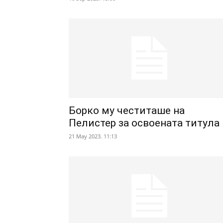
Борко му честиташе на
Пелистер за освоената титула
21 May 2023. 11:13