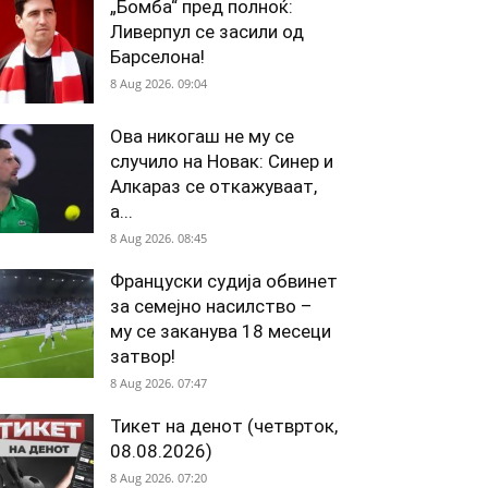
„Бомба“ пред полноќ:
Ливерпул се засили од
Барселона!
8 Aug 2026. 09:04
Ова никогаш не му се
случило на Новак: Синер и
Алкараз се откажуваат,
а...
8 Aug 2026. 08:45
Француски судија обвинет
за семејно насилство –
му се заканува 18 месеци
затвор!
8 Aug 2026. 07:47
Тикет на денот (четврток,
08.08.2026)
8 Aug 2026. 07:20