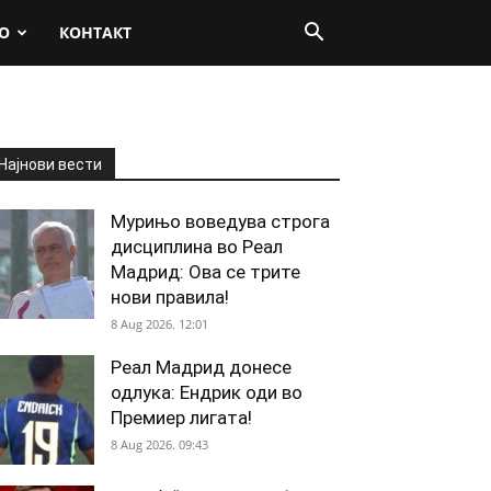
О
КОНТАКТ
Најнови вести
Мурињо воведува строга
дисциплина во Реал
Мадрид: Ова се трите
нови правила!
8 Aug 2026. 12:01
Реал Мадрид донесе
одлука: Ендрик оди во
Премиер лигата!
8 Aug 2026. 09:43