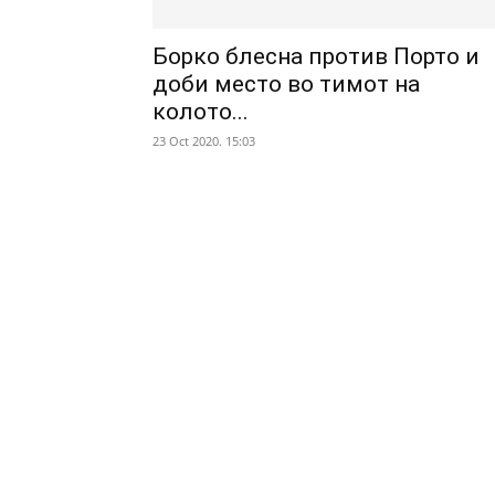
Борко блесна против Порто и
доби место во тимот на
колото...
23 Oct 2020. 15:03