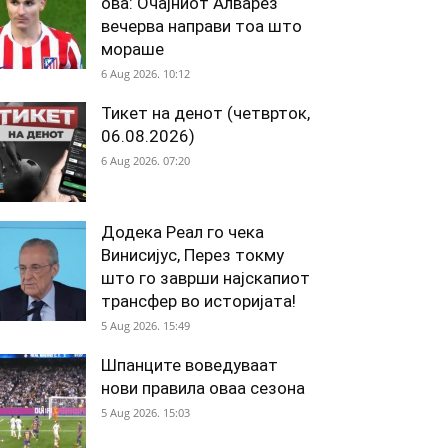
ова: Очајниот Алварез
вечерва направи тоа што
мораше
6 Aug 2026. 10:12
Тикет на денот (четврток,
06.08.2026)
6 Aug 2026. 07:20
Додека Реал го чека
Винисијус, Перез токму
што го заврши најскапиот
трансфер во историјата!
5 Aug 2026. 15:49
Шпанците воведуваат
нови правила оваа сезона
5 Aug 2026. 15:03