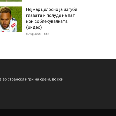
Нејмар целосно ја изгуби
главата и полуде на пат
кон соблекувалната
(Видео)
5 Aug 2026. 13:57
 во странски игри на среќа, во кои