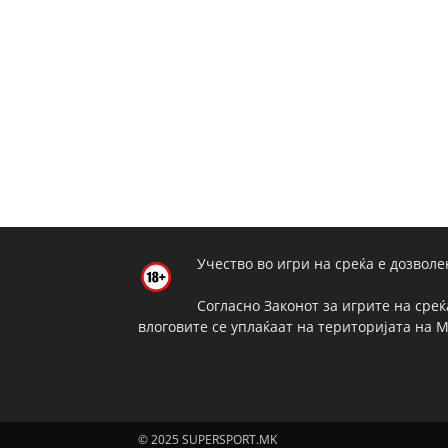
Учество во игри на среќа е дозволе
Согласно Законот за игрите на среќ
влоговите се уплаќаат на територијата на 
© 2025 SUPERSPORT.MK