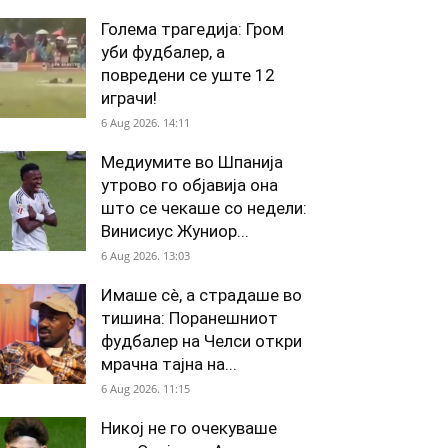
Голема трагедија: Гром
уби фудбалер, а
повредени се уште 12
играчи!
6 Aug 2026. 14:11
Медиумите во Шпанија
утрово го објавија она
што се чекаше со недели:
Винисиус Жуниор...
6 Aug 2026. 13:03
Имаше сè, а страдаше во
тишина: Поранешниот
фудбалер на Челси откри
мрачна тајна на...
6 Aug 2026. 11:15
Никој не го очекуваше