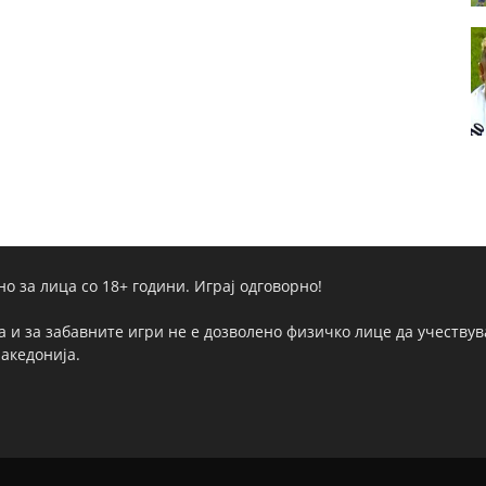
но за лица со 18+ години. Играј одговорно!
а и за забавните игри не е дозволено физичко лице да учествува
Македонија.