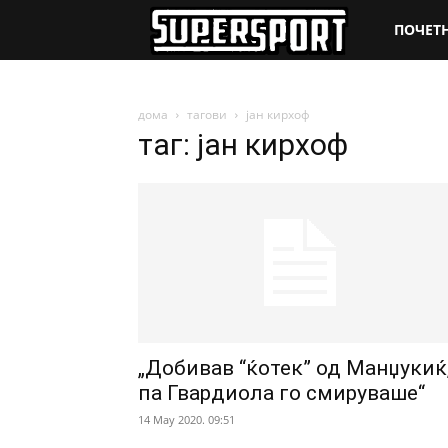
SuperSpo
ПОЧЕТ
дома
тагови
јан кирхоф
таг: јан кирхоф
„Добивав “ќотек” од Манџукиќ
па Гвардиола го смируваше“
14 May 2020. 09:51