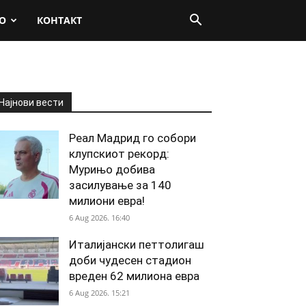
О
КОНТАКТ
Најнови вести
Реал Мадрид го собори
клупскиот рекорд:
Мурињо добива
засилување за 140
милиони евра!
6 Aug 2026. 16:40
Италијански петтолигаш
доби чудесен стадион
вреден 62 милиона евра
6 Aug 2026. 15:21