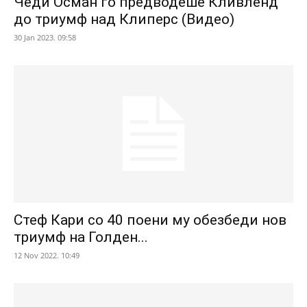
Чеди Осман го предводеше Кливленд
до триумф над Клиперс (Видео)
30 Jan 2023. 09:58
Стеф Кари со 40 поени му обезбеди нов
триумф на Голден...
12 Nov 2022. 10:49