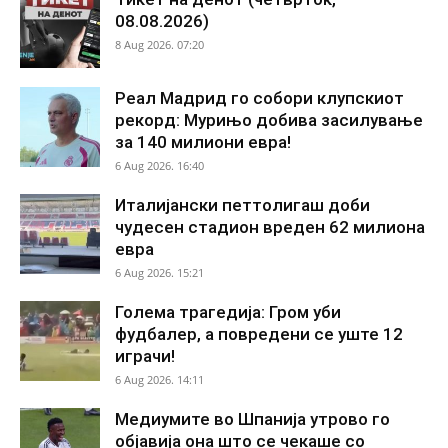
08.08.2026)
8 Aug 2026. 07:20
Реал Мадрид го собори клупскиот
рекорд: Мурињо добива засилување
за 140 милиони евра!
6 Aug 2026. 16:40
Италијански петтолигаш доби
чудесен стадион вреден 62 милиона
евра
6 Aug 2026. 15:21
Голема трагедија: Гром уби
фудбалер, а повредени се уште 12
играчи!
6 Aug 2026. 14:11
Медиумите во Шпанија утрово го
објавија она што се чекаше со