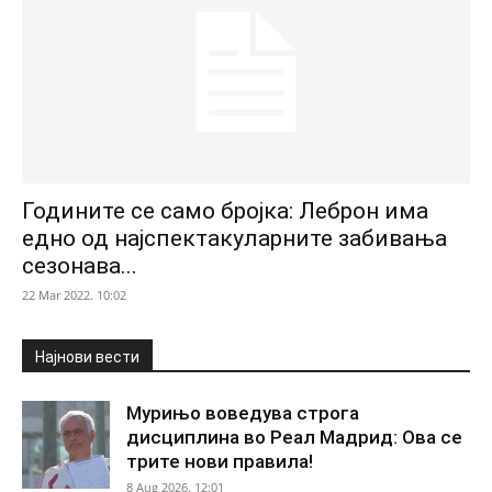
Годините се само бројка: Леброн има
едно од најспектакуларните забивања
сезонава...
22 Mar 2022. 10:02
Најнови вести
Мурињо воведува строга
дисциплина во Реал Мадрид: Ова се
трите нови правила!
8 Aug 2026. 12:01