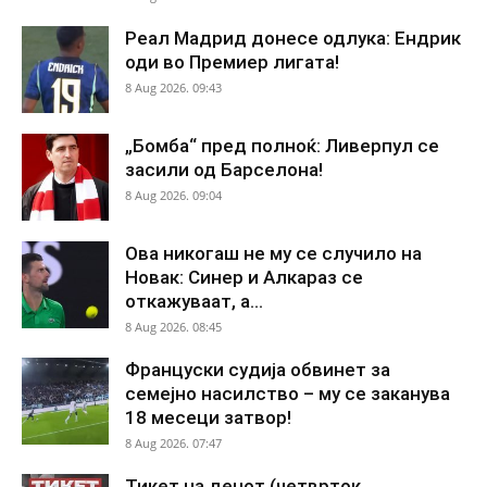
Реал Мадрид донесе одлука: Ендрик
оди во Премиер лигата!
8 Aug 2026. 09:43
„Бомба“ пред полноќ: Ливерпул се
засили од Барселона!
8 Aug 2026. 09:04
Ова никогаш не му се случило на
Новак: Синер и Алкараз се
откажуваат, а...
8 Aug 2026. 08:45
Француски судија обвинет за
семејно насилство – му се заканува
18 месеци затвор!
8 Aug 2026. 07:47
Тикет на денот (четврток,