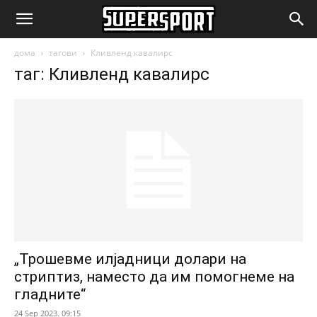
SuperSport.mk
дома
тагови
Кливленд кавалирс
таг: Кливленд кавалирс
„Трошевме илјадници долари на
стриптиз, наместо да им помогнеме на
гладните“
24 Sep 2023. 09:15