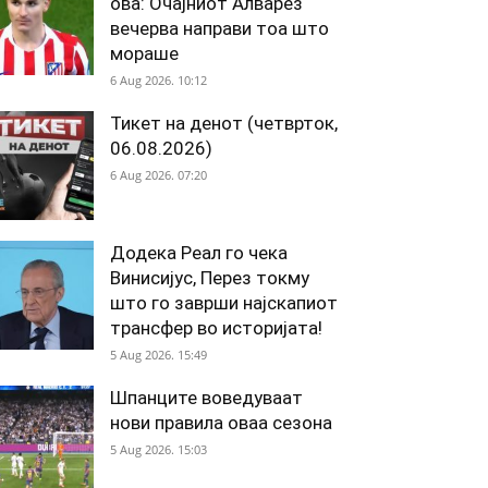
ова: Очајниот Алварез
вечерва направи тоа што
мораше
6 Aug 2026. 10:12
Тикет на денот (четврток,
06.08.2026)
6 Aug 2026. 07:20
Додека Реал го чека
Винисијус, Перез токму
што го заврши најскапиот
трансфер во историјата!
5 Aug 2026. 15:49
Шпанците воведуваат
нови правила оваа сезона
5 Aug 2026. 15:03