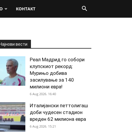
О
КОНТАКТ
Најнови вести
Реал Мадрид го собори
клупскиот рекорд:
Мурињо добива
засилување за 140
милиони евра!
6 Aug 2026. 16:40
Италијански петтолигаш
доби чудесен стадион
вреден 62 милиона евра
6 Aug 2026. 15:21