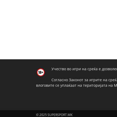
Учество во игри на среќа е дозволе
Согласно Законот за игрите на среќ
влоговите се уплаќаат на територијата на 
© 2025 SUPERSPORT.MK