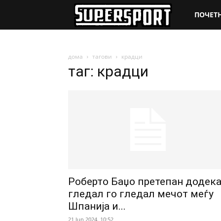
SuperSpo
ПОЧЕТ
дома
тагови
крадци
таг: крадци
Роберто Баџо претепан додек
гледал го гледал мечот меѓу
Шпанија и...
21 Jun 2024. 10:52