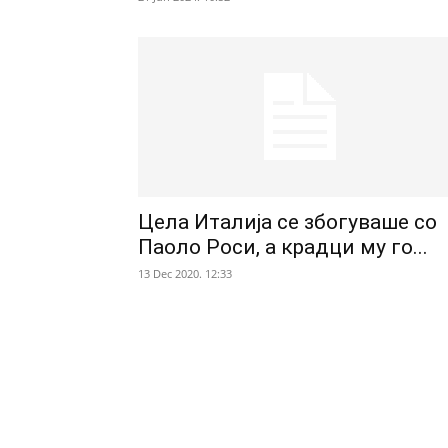
Цела Италија се збогуваше со
Паоло Роси, а крадци му го...
13 Dec 2020. 12:33