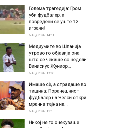
Голема трагедија: Гром
уби фудбалер, а
повредени се уште 12
играчи!
6 Aug 2026. 14:11
Медиумите во Шпанија
утрово го објавија она
што се чекаше со недели:
Винисиус Жуниор...
6 Aug 2026. 13:03
Имаше сè, а страдаше во
тишина: Поранешниот
фудбалер на Челси откри
мрачна тајна на...
6 Aug 2026. 11:15
Никој не го очекуваше