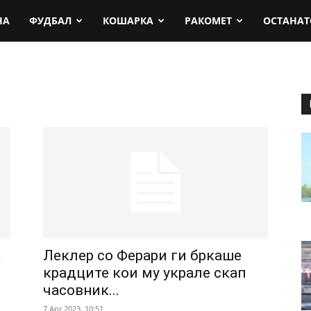
rt.mk
НА
ФУДБАЛ
КОШАРКА
РАКОМЕТ
ОСТАНАТ
а
Леклер со Ферари ги бркаше
крадците кои му украле скап
часовник...
7 Apr 2023. 10:51