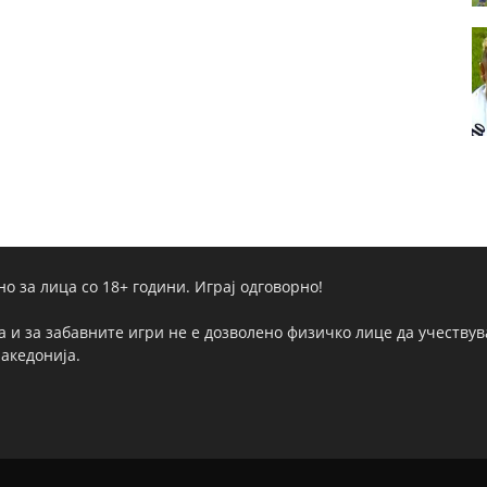
но за лица со 18+ години. Играј одговорно!
а и за забавните игри не е дозволено физичко лице да учествува
Македонија.