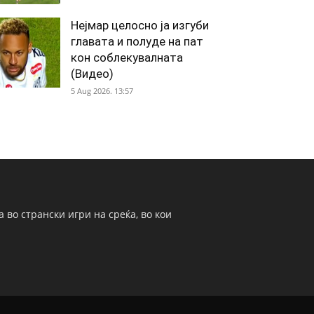
Нејмар целосно ја изгуби
главата и полуде на пат
кон соблекувалната
(Видео)
5 Aug 2026. 13:57
 во странски игри на среќа, во кои