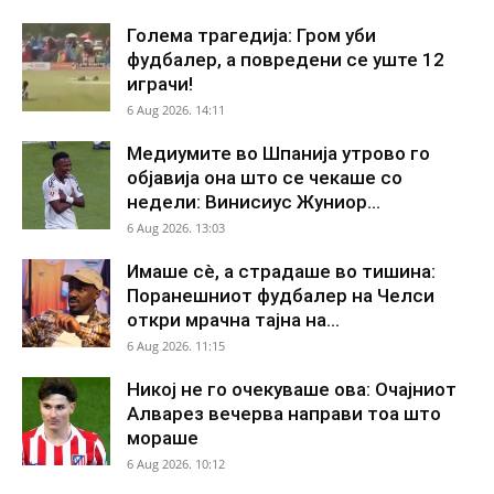
Голема трагедија: Гром уби
фудбалер, а повредени се уште 12
играчи!
6 Aug 2026. 14:11
Медиумите во Шпанија утрово го
објавија она што се чекаше со
недели: Винисиус Жуниор...
6 Aug 2026. 13:03
Имаше сè, а страдаше во тишина:
Поранешниот фудбалер на Челси
откри мрачна тајна на...
6 Aug 2026. 11:15
Никој не го очекуваше ова: Очајниот
Алварез вечерва направи тоа што
мораше
6 Aug 2026. 10:12