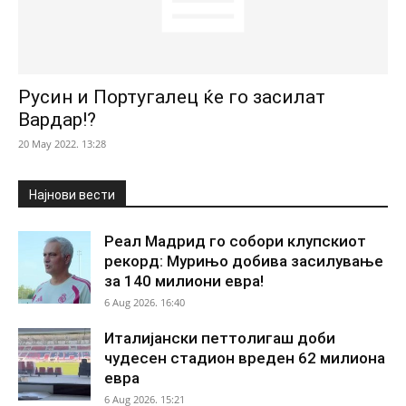
Русин и Португалец ќе го засилат
Вардар!?
20 May 2022. 13:28
Најнови вести
Реал Мадрид го собори клупскиот
рекорд: Мурињо добива засилување
за 140 милиони евра!
6 Aug 2026. 16:40
Италијански петтолигаш доби
чудесен стадион вреден 62 милиона
евра
6 Aug 2026. 15:21