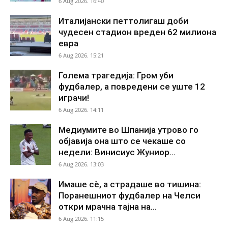
6 Aug 2026. 16:40
Италијански петтолигаш доби
чудесен стадион вреден 62 милиона
евра
6 Aug 2026. 15:21
Голема трагедија: Гром уби
фудбалер, а повредени се уште 12
играчи!
6 Aug 2026. 14:11
Медиумите во Шпанија утрово го
објавија она што се чекаше со
недели: Винисиус Жуниор...
6 Aug 2026. 13:03
Имаше сè, а страдаше во тишина:
Поранешниот фудбалер на Челси
откри мрачна тајна на...
6 Aug 2026. 11:15