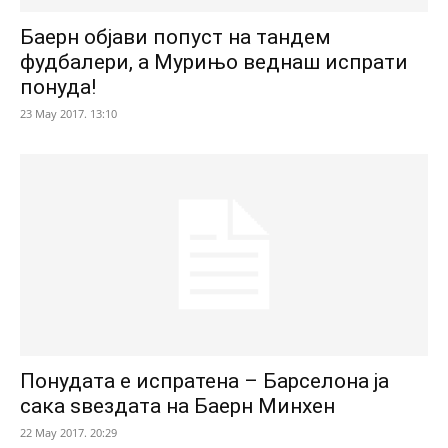
Баерн објави попуст на тандем
фудбалери, а Мурињо веднаш испрати
понуда!
23 May 2017. 13:10
Понудата е испратена – Барселона ја
сака ѕвездата на Баерн Минхен
22 May 2017. 20:29