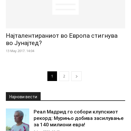
Најталентираниот во Европа стигнува
во Јунајтед?
13 May 2017. 14:04
1
2
Најнови вести
Реал Мадрид го собори клупскиот
рекорд: Мурињо добива засилување
за 140 милиони евра!