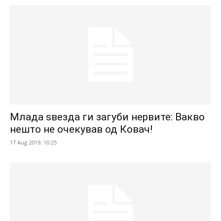
Млада ѕвезда ги загуби нервите: Вакво
нешто не очекував од Ковач!
17 Aug 2019. 10:25