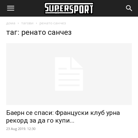
SuperSport.mk
дома
тагови
ренато санчез
таг: ренато санчез
Баерн се спаси: Француски клуб урна
рекорд за да го купи...
23 Aug 2019. 12:30