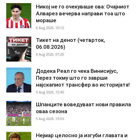
Никој не го очекуваше ова: Очајниот
Алварез вечерва направи тоа што
мораше
6 Aug 2026. 10:12
Тикет на денот (четврток,
06.08.2026)
6 Aug 2026. 07:20
Додека Реал го чека Винисијус,
Перез токму што го заврши
најскапиот трансфер во историјата!
5 Aug 2026. 15:49
Шпанците воведуваат нови правила
оваа сезона
5 Aug 2026. 15:03
Нејмар целосно ја изгуби главата и