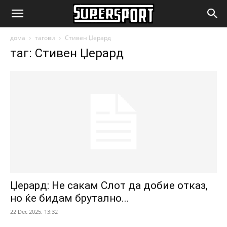
SuperSport.mk
дома
тагови
Стивен Џерард
таг: Стивен Џерард
Џерард: Не сакам Слот да добие отказ,
но ќе бидам брутално...
22 Dec 2025. 13:32