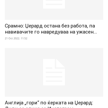
Срамно: Џерард остана без работа, па
навивачите го навредуваа на ужасен...
21 Oct 2022. 11:52
Англија „гори“ по ќерката на Џерард: