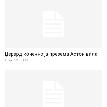
Џерард конечно ја презема Астон вила
11 Nov 2021. 12:23