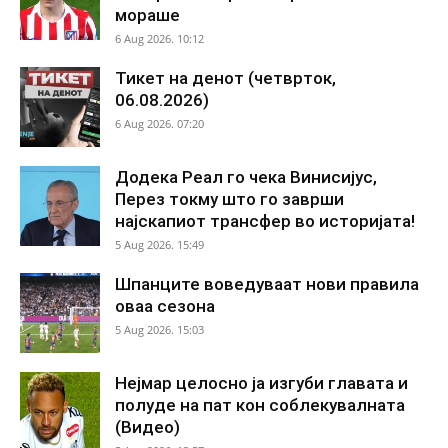
мораше
6 Aug 2026. 10:12
Тикет на денот (четврток,
06.08.2026)
6 Aug 2026. 07:20
Додека Реал го чека Винисијус,
Перез токму што го заврши
најскапиот трансфер во историјата!
5 Aug 2026. 15:49
Шпанците воведуваат нови правила
оваа сезона
5 Aug 2026. 15:03
Нејмар целосно ја изгуби главата и
полуде на пат кон соблекувалната
(Видео)