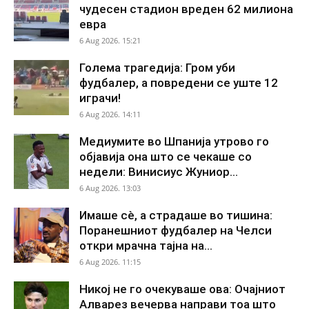
чудесен стадион вреден 62 милиона
евра
6 Aug 2026. 15:21
Голема трагедија: Гром уби
фудбалер, а повредени се уште 12
играчи!
6 Aug 2026. 14:11
Медиумите во Шпанија утрово го
објавија она што се чекаше со
недели: Винисиус Жуниор...
6 Aug 2026. 13:03
Имаше сè, а страдаше во тишина:
Поранешниот фудбалер на Челси
откри мрачна тајна на...
6 Aug 2026. 11:15
Никој не го очекуваше ова: Очајниот
Алварез вечерва направи тоа што