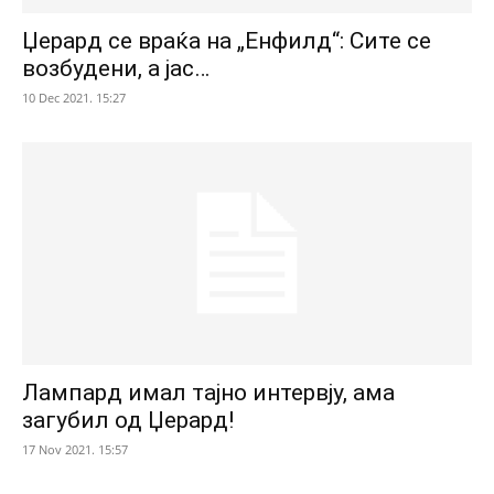
Џерард се враќа на „Енфилд“: Сите се
возбудени, а јас…
10 Dec 2021. 15:27
Лампард имал тајно интервју, ама
загубил од Џерард!
17 Nov 2021. 15:57