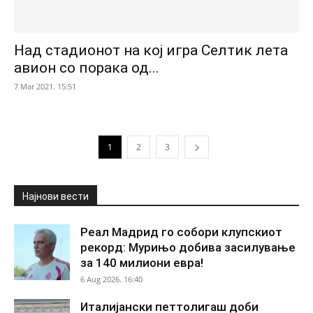
Над стадионот на кој игра Селтик лета
авион со порака од...
7 Mar 2021. 15:51
1
2
3
Најнови вести
Реал Мадрид го собори клупскиот
рекорд: Мурињо добива засилување
за 140 милиони евра!
6 Aug 2026. 16:40
Италијански петтолигаш доби