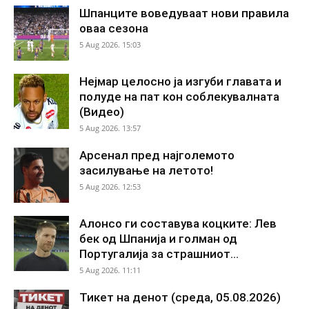
Шпанците воведуваат нови правила
оваа сезона
5 Aug 2026. 15:03
Нејмар целосно ја изгуби главата и
полуде на пат кон соблекувалната
(Видео)
5 Aug 2026. 13:57
Арсенал пред најголемото
засилување на летото!
5 Aug 2026. 12:53
Алонсо ги составува коцките: Лев
бек од Шпанија и голман од
Португалија за страшниот...
5 Aug 2026. 11:11
Тикет на денот (среда, 05.08.2026)