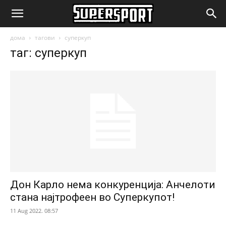
SuperSport.mk
дома
тагови
суперкуп
таг: суперкуп
Дон Карло нема конкуренција: Анчелоти
стана најтрофеен во Суперкупот!
11 Aug 2022. 08:57