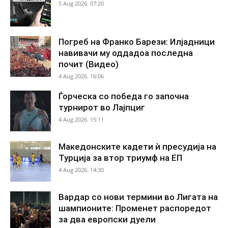
5 Aug 2026. 07:20
Погреб на Франко Барези: Илјадници
навивачи му оддадоа последна
почит (Видео)
4 Aug 2026. 16:06
Ѓорческа со победа го започна
турнирот во Лајпциг
4 Aug 2026. 15:11
Македонските кадети ѝ пресудија на
Турција за втор триумф на ЕП
4 Aug 2026. 14:30
Вардар со нови термини во Лигата на
шампионите: Променет распоредот
за два европски дуели