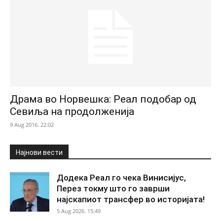
Драма во Норвешка: Реал подобар од
Севиља на продолженија
9 Aug 2016. 22:02
Најнови вести
Додека Реал го чека Винисијус,
Перез токму што го заврши
најскапиот трансфер во историјата!
5 Aug 2026. 15:49