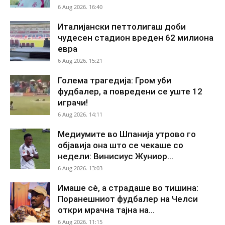
6 Aug 2026. 16:40
Италијански петтолигаш доби
чудесен стадион вреден 62 милиона
евра
6 Aug 2026. 15:21
Голема трагедија: Гром уби
фудбалер, а повредени се уште 12
играчи!
6 Aug 2026. 14:11
Медиумите во Шпанија утрово го
објавија она што се чекаше со
недели: Винисиус Жуниор...
6 Aug 2026. 13:03
Имаше сè, а страдаше во тишина:
Поранешниот фудбалер на Челси
откри мрачна тајна на...
6 Aug 2026. 11:15