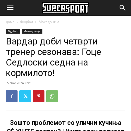
SuperSport.mk
дома
Фудбал
Македонија
Фудбал
Македонија
Вардар доби четврти
тренер сезонава: Гоце
Седлоски седна на
кормилото!
5 Nov 2024. 09:15
Зошто проблемот со улични кучиња