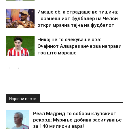
Имаше сè, а страдаше во тишина:
Поранешниот фудбалер на Челси
откри мрачна тајна на фудбалот
Никој не го очекуваше ова:
Очајниот Алварез вечерва направи
тоа што мораше
Најнови вести
Реал Мадрид го собори клупскиот
рекорд: Мурињо добива засилување
за 140 милиони евра!