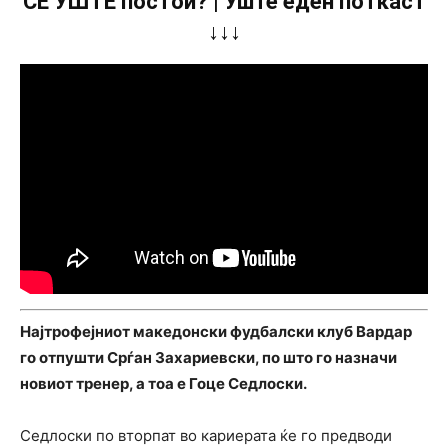
СÈ УШТЕ постои? | Уште еден поткаст
↓↓↓
Најтрофејниот македонски фудбалски клуб Вардар
го отпушти Срѓан Захариевски, по што го назначи
новиот тренер, а тоа е Гоце Седлоски.
Седлоски по вторпат во кариерата ќе го предводи