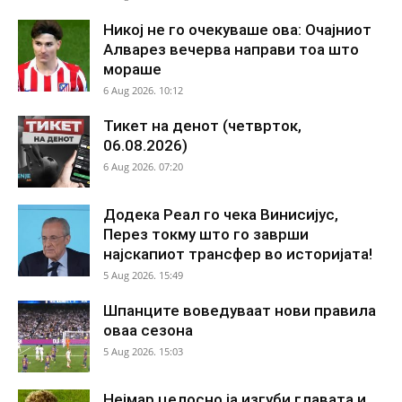
Никој не го очекуваше ова: Очајниот
Алварез вечерва направи тоа што
мораше
6 Aug 2026. 10:12
Тикет на денот (четврток,
06.08.2026)
6 Aug 2026. 07:20
Додека Реал го чека Винисијус,
Перез токму што го заврши
најскапиот трансфер во историјата!
5 Aug 2026. 15:49
Шпанците воведуваат нови правила
оваа сезона
5 Aug 2026. 15:03
Нејмар целосно ја изгуби главата и