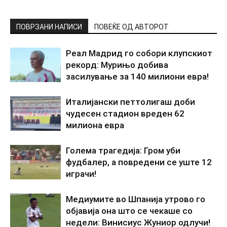
ПОВРЗАНИ НАПИСИ
ПОВЕЌЕ ОД АВТОРОТ
Реал Мадрид го собори клупскиот
рекорд: Мурињо добива
засилување за 140 милиони евра!
Италијански петтолигаш доби
чудесен стадион вреден 62
милиона евра
Голема трагедија: Гром уби
фудбалер, а повредени се уште 12
играчи!
Медиумите во Шпанија утрово го
објавија она што се чекаше со
недели: Винисиус Жуниор одлучи!