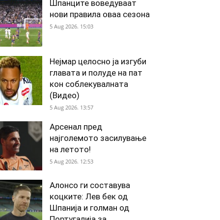
Шпанците воведуваат
нови правила оваа сезона
5 Aug 2026. 15:03
Нејмар целосно ја изгуби
главата и полуде на пат
кон соблекувалната
(Видео)
5 Aug 2026. 13:57
Арсенал пред
најголемото засилување
на летото!
5 Aug 2026. 12:53
Алонсо ги составува
коцките: Лев бек од
Шпанија и голман од
Португалија за