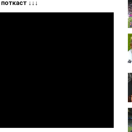
 поткаст ↓↓↓