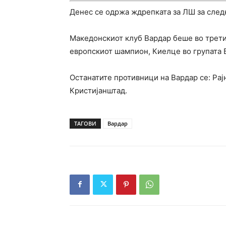
Денес се одржа ждрепката за ЛШ за следн
Македонскиот клуб Вардар беше во третио
европскиот шампион, Киелце во групата 
Останатите противници на Вардар се: Рај
Кристијанштад.
ТАГОВИ
Вардар