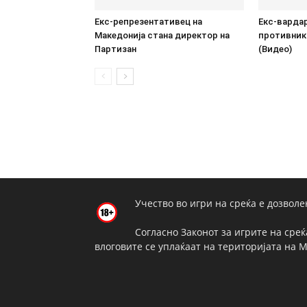
Екс-репрезентативец на
Екс-варда
Македонија стана директор на
противник 
Партизан
(Видео)
Учество во игри на среќа е дозволе
Согласно Законот за игрите на среќ
влоговите се уплаќаат на територијата на 