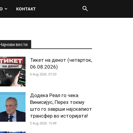
О
КОНТАКТ
Најнови вести
Тикет на денот (четврток,
06.08.2026)
6 Aug 2026. 07:20
Додека Реал го чека
Винисијус, Перез токму
што го заврши најскапиот
трансфер во историјата!
5 Aug 2026. 15:49