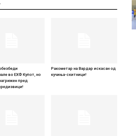
Т
обезбеди
Ракометар на Вардар искасан од
ле во ЕХФ Купот, но
кучиња-скитници!
загрижен пред
предизвици!