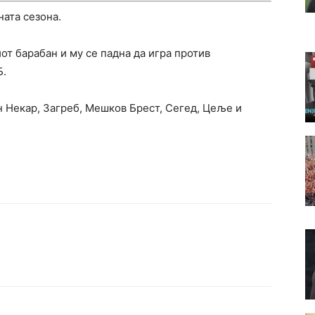
ата сезона.
т барабан и му се падна да игра против
Б.
н Некар, Загреб, Мешков Брест, Сегед, Цеље и