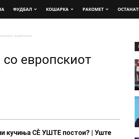
rt.mk
НА
ФУДБАЛ
КОШАРКА
РАКОМЕТ
ОСТАНАТ
ропскиот шампион
а со европскиот
и кучиња СÈ УШТЕ постои? | Уште