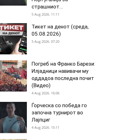
страшниот...
5 Aug 2026. 11:11
Тикет на денот (среда,
05.08.2026)
5 Aug 2026. 07:20
Погреб на Франко Барези:
Илјадници навивачи му
оддадоа последна почит
(Видео)
4 Aug 2026. 16:06
Ѓорческа со победа го
започна турнирот во
Лајпциг
4 Aug 2026. 15:11