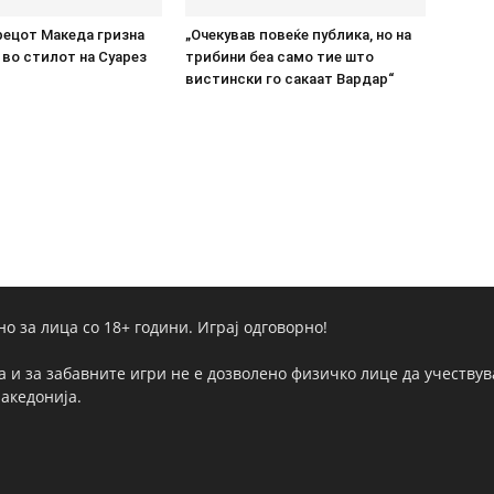
рецот Македа гризна
„Очекував повеќе публика, но на
во стилот на Суарез
трибини беа само тие што
вистински го сакаат Вардар“
но за лица со 18+ години. Играј одговорно!
а и за забавните игри не е дозволено физичко лице да учествува
Македонија.