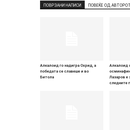
ПОВРЗАНИ НАПИСИ
ПОВЕЌЕ ОД АВТОРО
Алкалоид го надигра Охрид, а
Алкалоид 
победата се славеше и во
осминафина
Битола
Лазаров е 
следните 