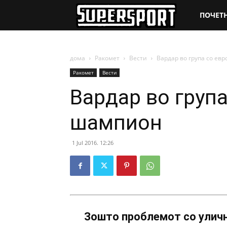
SuperSpo
ПОЧЕТ
дома
Ракомет
Вести
Вардар во група со ев
Ракомет
Вести
Вардар во груп
шампион
1 Jul 2016. 12:26
Зошто проблемот со уличн