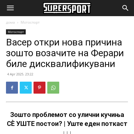
SuperSport.mk
дома
Мотоспорт
Мотоспорт
Васер откри нова причина
зошто возачите на Ферари
биле дисквалификувани
4 Apr 2025. 23:22
Зошто проблемот со улични кучиња
СÈ УШТЕ постои? | Уште еден поткаст
↓↓↓