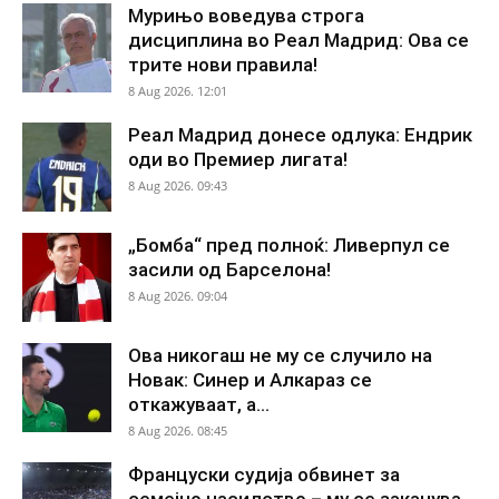
Мурињо воведува строга
дисциплина во Реал Мадрид: Ова се
трите нови правила!
8 Aug 2026. 12:01
Реал Мадрид донесе одлука: Ендрик
оди во Премиер лигата!
8 Aug 2026. 09:43
„Бомба“ пред полноќ: Ливерпул се
засили од Барселона!
8 Aug 2026. 09:04
Ова никогаш не му се случило на
Новак: Синер и Алкараз се
откажуваат, а...
8 Aug 2026. 08:45
Француски судија обвинет за
семејно насилство – му се заканува