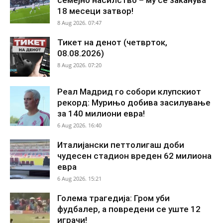
18 месеци затвор!
8 Aug 2026. 07:47
Тикет на денот (четврток,
08.08.2026)
8 Aug 2026. 07:20
Реал Мадрид го собори клупскиот
рекорд: Мурињо добива засилување
за 140 милиони евра!
6 Aug 2026. 16:40
Италијански петтолигаш доби
чудесен стадион вреден 62 милиона
евра
6 Aug 2026. 15:21
Голема трагедија: Гром уби
фудбалер, а повредени се уште 12
играчи!