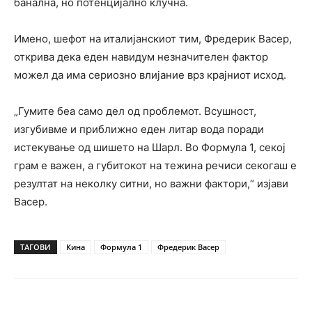
банална, но потенцијално клучна.
Имено, шефот на италијанскиот тим, Фредерик Васер,
открива дека еден навидум незначителен фактор
можел да има сериозно влијание врз крајниот исход.
„Гумите беа само дел од проблемот. Всушност,
изгубивме и приближно еден литар вода поради
истекување од шишето на Шарл. Во Формула 1, секој
грам е важен, а губитокот на тежина речиси секогаш е
резултат на неколку ситни, но важни фактори,“ изјави
Васер.
ТАГОВИ
Кина
Формула 1
Фредерик Васер