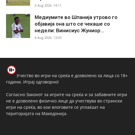
6 Aug 2026. 14:11
Медиумите во Шпанија утрово го
објавија она што се чекаше со
недели: Винисиус Жуниор...
6 Aug 2026. 13:03
Учество во игри на среќа е дозволено за лица со 18+
години. Играј одговорно!
Согласно Законот за игрите на среќа и за забавните игри
не е дозволено физичко лице да учествува во странски
игри на среќа, во кои влоговите се уплаќаат на
територијата на Македонија.