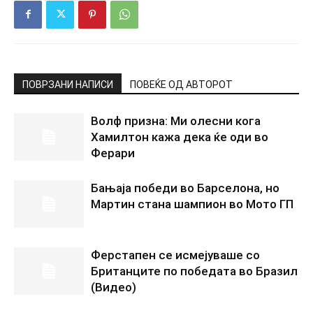
ПОВРЗАНИ НАПИСИ
ПОВЕЌЕ ОД АВТОРОТ
Волф призна: Ми олесни кога
Хамилтон кажа дека ќе оди во
Ферари
Бањаја победи во Барселона, но
Мартин стана шампион во Мото ГП
Ферстапен се исмејуваше со
Британците по победата во Бразил
(Видео)