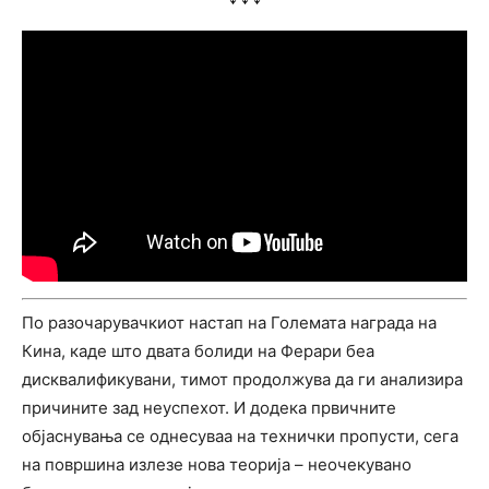
По разочарувачкиот настап на Големата награда на
Кина, каде што двата болиди на Ферари беа
дисквалификувани, тимот продолжува да ги анализира
причините зад неуспехот. И додека првичните
објаснувања се однесуваа на технички пропусти, сега
на површина излезе нова теорија – неочекувано