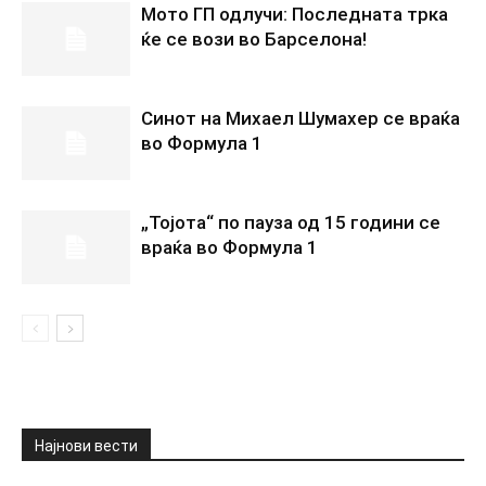
Мото ГП одлучи: Последната трка
ќе се вози во Барселона!
Синот на Михаел Шумахер се враќа
во Формула 1
„Тојота“ по пауза од 15 години се
враќа во Формула 1
Најнови вести