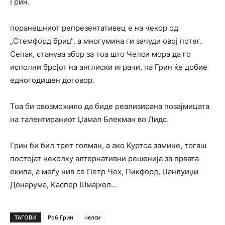
Грин.
поранешниот репрезентативец е на чекор од
„Стемфорд бриџ“, а многумина ги зачуди овој потег.
Сепак, станува збор за тоа што Челси мора да го
исполни бројот на англиски играчи, па Грин ќе добие
едногодишен договор.
Тоа би овозможило да биде реализирана позајмицата
на талентираниот Џамал Блекман во Лидс.
Грин би бил трет голман, а ако Куртоа замине, тогаш
постојат неколку алтернативни решенија за првата
екипа, а меѓу нив се Петр Чех, Пикфорд, Џанлуиџи
Донарума, Каспер Шмајхел…
ТАГОВИ
Роб Грин
челси