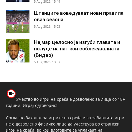
5 Aug 2026. 15:49
Шпанците воведуваат нови правила
оваа сезона
5 Aug 2026. 15:03
Нејмар целосно ја изгуби главата и
полуде на пат кон соблекувалната
(Видео)
5 Aug 2026. 13:57
Учество во игри на среќа е дозволено за лица со 18+
години. Играј одговорно!
Согласно Законот за игрите на среќа и за забавните игри
не е дозволено физичко лице да учествува во странски
игри на среќа, во кои влоговите се уплаќаат на