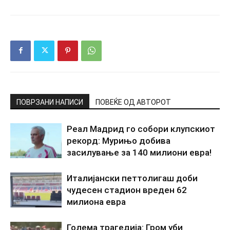
ПОВРЗАНИ НАПИСИ
ПОВЕЌЕ ОД АВТОРОТ
Реал Мадрид го собори клупскиот
рекорд: Мурињо добива
засилување за 140 милиони евра!
Италијански петтолигаш доби
чудесен стадион вреден 62
милиона евра
Голема трагедија: Гром уби