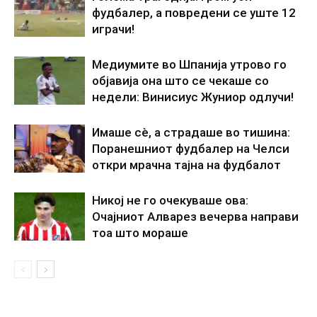
фудбалер, а повредени се уште 12
играчи!
Медиумите во Шпанија утрово го
објавија она што се чекаше со
недели: Винисиус Жуниор одлучи!
Имаше сè, а страдаше во тишина:
Поранешниот фудбалер на Челси
откри мрачна тајна на фудбалот
Никој не го очекуваше ова:
Очајниот Алварез вечерва направи
тоа што мораше