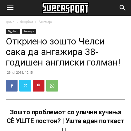
SuperSport.mk
дома
Фудбал
Англија
Фудбал
Англија
Откриено зошто Челси
сака да ангажира 38-
годишен англиски голман!
25 Jul 2018. 10:15
Зошто проблемот со улични кучиња
СÈ УШТЕ постои? | Уште еден поткаст
↓↓↓