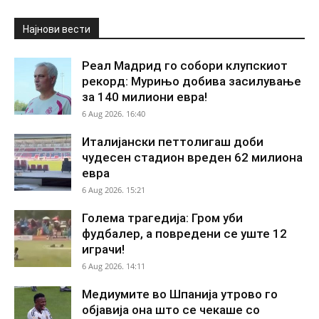
Најнови вести
Реал Мадрид го собори клупскиот
рекорд: Мурињо добива засилување
за 140 милиони евра!
6 Aug 2026. 16:40
Италијански петтолигаш доби
чудесен стадион вреден 62 милиона
евра
6 Aug 2026. 15:21
Голема трагедија: Гром уби
фудбалер, а повредени се уште 12
играчи!
6 Aug 2026. 14:11
Медиумите во Шпанија утрово го
објавија она што се чекаше со