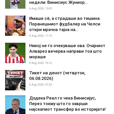
недели: Винисиус Жуниор...
6 Aug 2026. 13:03
Имаше сè, а страдаше во тишина:
Поранешниот фудбалер на Челси
откри мрачна тајна на...
6 Aug 2026. 11:15
Никој не го очекуваше ова: Очајниот
Алварез вечерва направи тоа што
мораше
6 Aug 2026. 10:12
Тикет на денот (четврток,
06.08.2026)
6 Aug 2026. 07:20
Додека Реал го чека Винисијус,
Перез токму што го заврши
најскапиот трансфер во историјата!