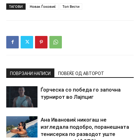
ТАГОВИ
Новак Ѓоковиќ
Топ Вести
ПОВРЗАНИ НАПИСИ
ПОВЕЌЕ ОД АВТОРОТ
Ѓорческа со победа го започна
турнирот во Лајпциг
Ана Ивановиќ никогаш не
изгледала подобро, поранешната
тенисерка по разводот уште