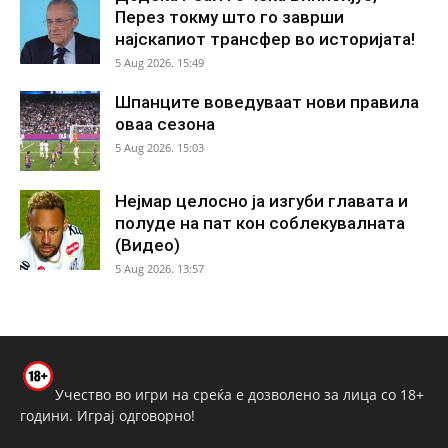
Перез токму што го заврши
најскапиот трансфер во историјата!
5 Aug 2026. 15:49
Шпанците воведуваат нови правила
оваа сезона
5 Aug 2026. 15:03
Нејмар целосно ја изгуби главата и
полуде на пат кон соблекувалната
(Видео)
5 Aug 2026. 13:57
Учество во игри на среќа е дозволено за лица со 18+
години. Играј одговорно!