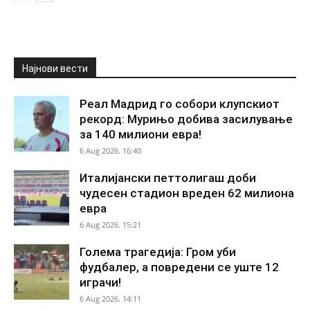
Најнови вести
Реал Мадрид го собори клупскиот
рекорд: Мурињо добива засилување
за 140 милиони евра!
6 Aug 2026. 16:40
Италијански петтолигаш доби
чудесен стадион вреден 62 милиона
евра
6 Aug 2026. 15:21
Голема трагедија: Гром уби
фудбалер, а повредени се уште 12
играчи!
6 Aug 2026. 14:11