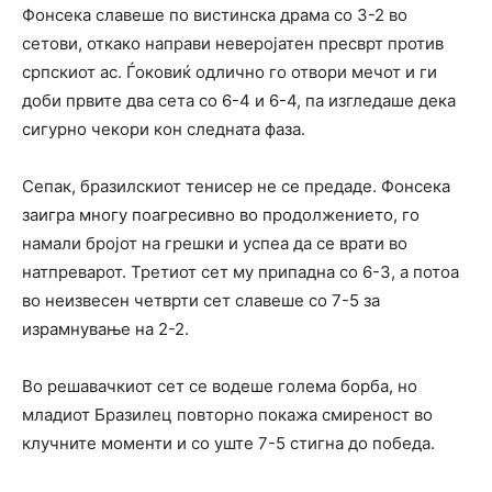
Фонсека славеше по вистинска драма со 3-2 во
сетови, откако направи неверојатен пресврт против
српскиот ас. Ѓоковиќ одлично го отвори мечот и ги
доби првите два сета со 6-4 и 6-4, па изгледаше дека
сигурно чекори кон следната фаза.
Сепак, бразилскиот тенисер не се предаде. Фонсека
заигра многу поагресивно во продолжението, го
намали бројот на грешки и успеа да се врати во
натпреварот. Третиот сет му припадна со 6-3, а потоа
во неизвесен четврти сет славеше со 7-5 за
израмнување на 2-2.
Во решавачкиот сет се водеше голема борба, но
младиот Бразилец повторно покажа смиреност во
клучните моменти и со уште 7-5 стигна до победа.