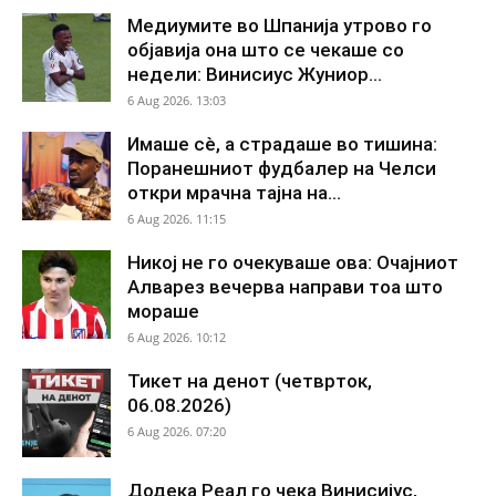
Медиумите во Шпанија утрово го
објавија она што се чекаше со
недели: Винисиус Жуниор...
6 Aug 2026. 13:03
Имаше сè, а страдаше во тишина:
Поранешниот фудбалер на Челси
откри мрачна тајна на...
6 Aug 2026. 11:15
Никој не го очекуваше ова: Очајниот
Алварез вечерва направи тоа што
мораше
6 Aug 2026. 10:12
Тикет на денот (четврток,
06.08.2026)
6 Aug 2026. 07:20
Додека Реал го чека Винисијус,