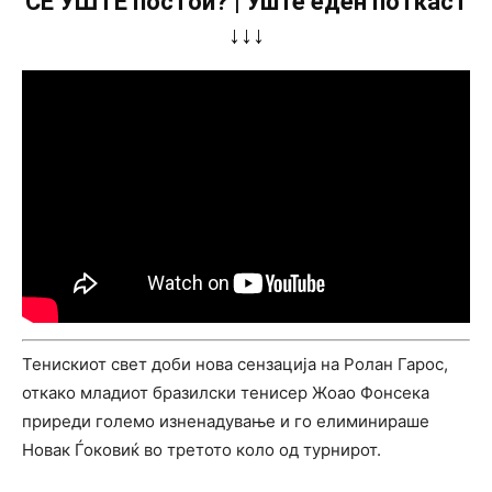
СÈ УШТЕ постои? | Уште еден поткаст
↓↓↓
Тенискиот свет доби нова сензација на Ролан Гарос,
откако младиот бразилски тенисер Жоао Фонсека
приреди големо изненадување и го елиминираше
Новак Ѓоковиќ во третото коло од турнирот.