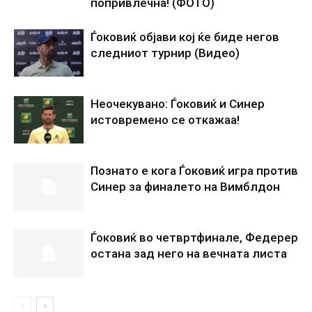
попривлечна! (ФОТО)
Ѓоковиќ објави кој ќе биде негов
следниот турнир (Видео)
Неочекувано: Ѓоковиќ и Синер
истовремено се откажаа!
Познато е кога Ѓоковиќ игра против
Синер за финалето на Вимблдон
Ѓоковиќ во четвртфинале, Федерер
остана зад него на вечната листа