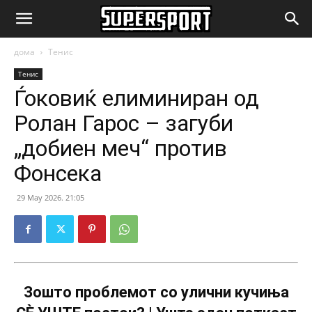
SuperSport.mk
дома
Тенис
Тенис
Ѓоковиќ елиминиран од
Ролан Гарос – загуби
„добиен меч“ против
Фонсека
29 May 2026. 21:05
Зошто проблемот со улични кучиња