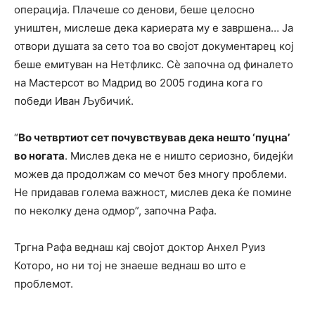
операција. Плачеше со денови, беше целосно
уништен, мислеше дека кариерата му е завршена… Ја
отвори душата за сето тоа во својот документарец кој
беше емитуван на Нетфликс. Сè започна од финалето
на Мастерсот во Мадрид во 2005 година кога го
победи Иван Љубичиќ.
“
Во четвртиот сет почувствував дека нешто ‘пуцна’
во ногата
. Мислев дека не е ништо сериозно, бидејќи
можев да продолжам со мечот без многу проблеми.
Не придавав голема важност, мислев дека ќе помине
по неколку дена одмор”, започна Рафа.
Тргна Рафа веднаш кај својот доктор Анхел Руиз
Которо, но ни тој не знаеше веднаш во што е
проблемот.