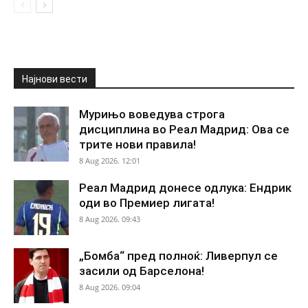
Најнови вести
Мурињо воведува строга
дисциплина во Реал Мадрид: Ова се
трите нови правила!
8 Aug 2026. 12:01
Реал Мадрид донесе одлука: Ендрик
оди во Премиер лигата!
8 Aug 2026. 09:43
„Бомба“ пред полноќ: Ливерпул се
засили од Барселона!
8 Aug 2026. 09:04