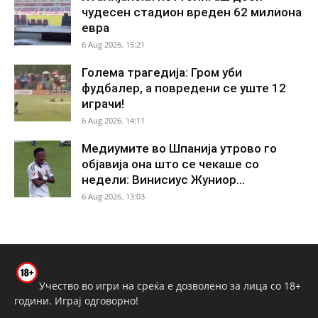
чудесен стадион вреден 62 милиона
евра
6 Aug 2026. 15:21
Голема трагедија: Гром уби
фудбалер, а повредени се уште 12
играчи!
6 Aug 2026. 14:11
Медиумите во Шпанија утрово го
објавија она што се чекаше со
недели: Винисиус Жуниор...
6 Aug 2026. 13:03
Учество во игри на среќа е дозволено за лица со 18+
години. Играј одговорно!