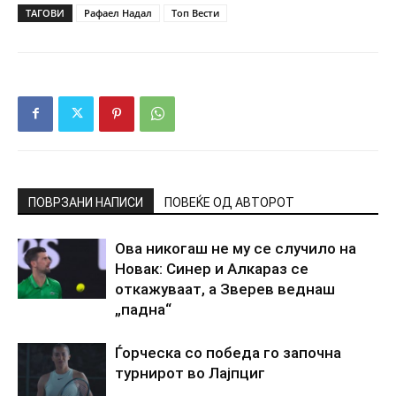
ТАГОВИ
Рафаел Надал
Топ Вести
ПОВРЗАНИ НАПИСИ
ПОВЕЌЕ ОД АВТОРОТ
Ова никогаш не му се случило на
Новак: Синер и Алкараз се
откажуваат, а Зверев веднаш
„падна“
Ѓорческа со победа го започна
турнирот во Лајпциг