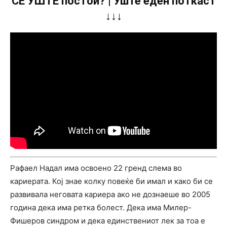
СÈ УШТЕ постои? | Уште еден поткаст
↓↓↓
Рафаел Надал има освоено 22 гренд слема во
кариерата. Кој знае колку повеќе би имал и како би се
развивала неговата кариера ако не дознаеше во 2005
година дека има ретка болест. Дека има Милер-
Фишеров синдром и дека единствениот лек за тоа е