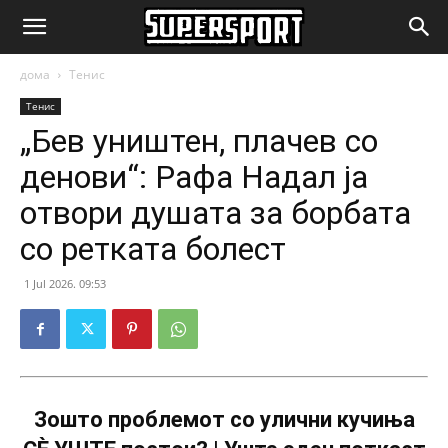
SuperSport.mk
дома
Тенис
Тенис
„Бев уништен, плачев со
денови“: Рафа Надал ја
отвори душата за борбата
со ретката болест
1 Jul 2026. 09:53
Зошто проблемот со улични кучиња