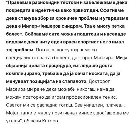
“
Правевме разновидни тестови и забележавме дека
повредата е идентична како првиот ден. Сфативме
дека станува збор за хроничен проблем и утврдивме
дека е Милер-Фишеров синдром. Тоа е многу ретка
болест
.
Собравме сите можни податоци и насекаде
видовме дека ниту еден врвен спортист не го имал
тој проблем
. Потоа се консултиравме со
специјалистот за таа болест, докторот Масеира.
Ми ја
објаснија целата процедура, изгледаше доста
комплицирано, требаше да ја сечат коската, да ја
менуваат позицијата на стапалото
. Докторот
Масеира ми рече дека можеби никогаш нема да
можам повторно да играм професионален тенис.
Светот ми се распадна тогаш. Бев уништен, плачев…
Мојот татко е многу позитивна личност, доаѓаше да ме
утеши”, објасни Которо.