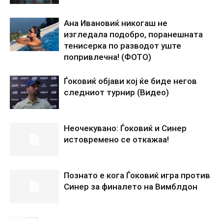
Ана Ивановиќ никогаш не
изгледала подобро, поранешната
тенисерка по разводот уште
попривлечна! (ФОТО)
Ѓоковиќ објави кој ќе биде негов
следниот турнир (Видео)
Неочекувано: Ѓоковиќ и Синер
истовремено се откажаа!
Познато е кога Ѓоковиќ игра против
Синер за финалето на Вимблдон