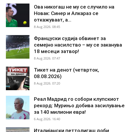
Ова никогаш не му се случило на
Новак: Синер и Алкараз се
откажуваат, а...
8 Aug 2026. 08:45
Француски судија обвинет за
семејно насилство – му се заканува
18 месеци затвор!
8 Aug 2026. 07:47
Тикет на денот (четврток,
08.08.2026)
8 Aug 2026. 07:20
Реал Мадрид го собори клупскиот
рекорд: Мурињо добива засилување
за 140 милиони евра!
6 Aug 2026. 16:40
Италијански петтолигаш доби