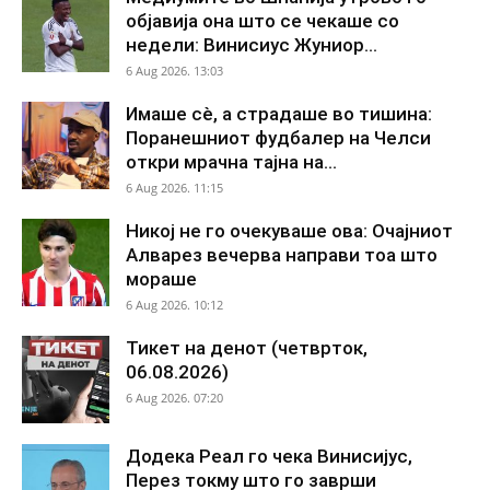
објавија она што се чекаше со
недели: Винисиус Жуниор...
6 Aug 2026. 13:03
Имаше сè, а страдаше во тишина:
Поранешниот фудбалер на Челси
откри мрачна тајна на...
6 Aug 2026. 11:15
Никој не го очекуваше ова: Очајниот
Алварез вечерва направи тоа што
мораше
6 Aug 2026. 10:12
Тикет на денот (четврток,
06.08.2026)
6 Aug 2026. 07:20
Додека Реал го чека Винисијус,
Перез токму што го заврши