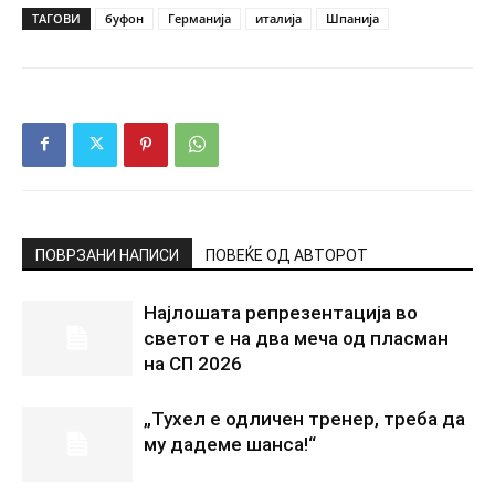
ТАГОВИ
буфон
Германија
италија
Шпанија
ПОВРЗАНИ НАПИСИ
ПОВЕЌЕ ОД АВТОРОТ
Најлошата репрезентација во
светот е на два меча од пласман
на СП 2026
„Тухел е одличен тренер, треба да
му дадеме шанса!“