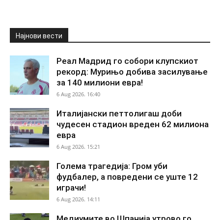
Најнови вести
Реал Мадрид го собори клупскиот
рекорд: Мурињо добива засилување
за 140 милиони евра!
6 Aug 2026. 16:40
Италијански петтолигаш доби
чудесен стадион вреден 62 милиона
евра
6 Aug 2026. 15:21
Голема трагедија: Гром уби
фудбалер, а повредени се уште 12
играчи!
6 Aug 2026. 14:11
Медиумите во Шпанија утрово го