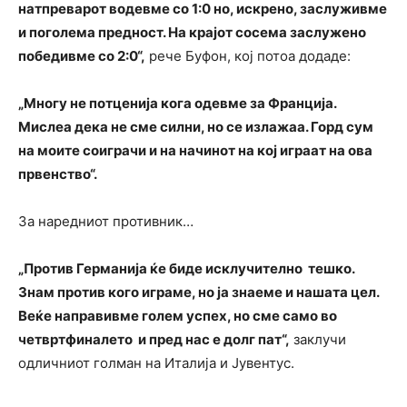
натпреварот водевме со 1:0 но, искрено, заслуживме
и поголема предност. На крајот сосема заслужено
победивме со 2:0“,
рече Буфон, кој потоа додаде:
„Многу не потценија кога одевме за Франција.
Мислеа дека не сме силни, но се излажаа. Горд сум
на моите соиграчи и на начинот на кој играат на ова
првенство“.
За наредниот противник…
„Против Германија ќе биде исклучително тешко.
Знам против кого играме, но ја знаеме и нашата цел.
Веќе направивме голем успех, но сме само во
четвртфиналето и пред нас е долг пат“,
заклучи
одличниот голман на Италија и Јувентус.