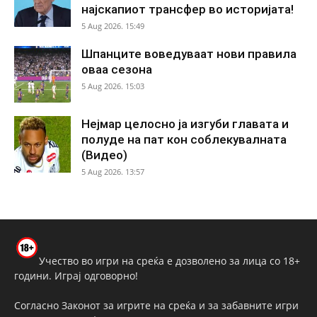
најскапиот трансфер во историјата!
5 Aug 2026. 15:49
Шпанците воведуваат нови правила
оваа сезона
5 Aug 2026. 15:03
Нејмар целосно ја изгуби главата и
полуде на пат кон соблекувалната
(Видео)
5 Aug 2026. 13:57
Учество во игри на среќа е дозволено за лица со 18+
години. Играј одговорно!
Согласно Законот за игрите на среќа и за забавните игри