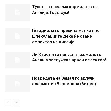
Тухел го презема кормилото на
Англија: Горд сум!
Гвардиола го прекина молкот по
шпекулациите дека ќе стане
селектор на Англија
Ли Карсли го напушта кормилото:
Англија заслужува врвен селектор!
Повредата на Јамал го вклучи
алармот во Барселона (Видео)