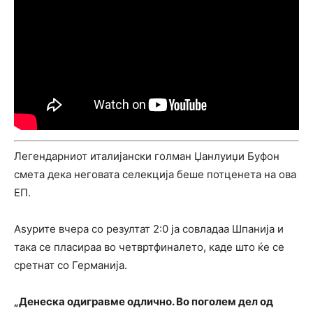
Легендарниот италијански голман Џанлуиџи Буфон
смета дека неговата селекција беше потценета на ова
ЕП.
Аѕурите вчера со резултат 2:0 ја совладаа Шпанија и
така се пласираа во четвртфиналето, каде што ќе се
сретнат со Германија.
„Денеска одигравме одлично. Во поголем дел од