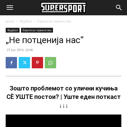
SuperSport.mk
дома
Фудбал
Европско првенство
Фудбал
Европско првенство
„Не потценија нас“
27 Jun 2016. 23:46
Зошто проблемот со улични кучиња
СÈ УШТЕ постои? | Уште еден поткаст
↓↓↓