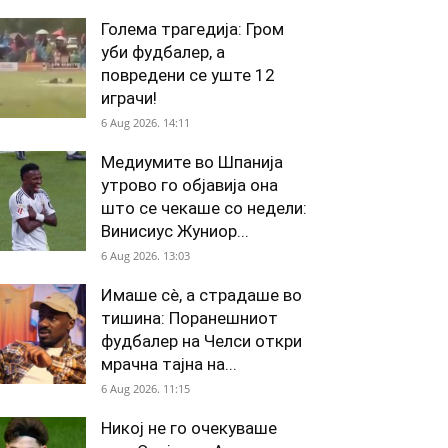
Голема трагедија: Гром
уби фудбалер, а
повредени се уште 12
играчи!
6 Aug 2026. 14:11
Медиумите во Шпанија
утрово го објавија она
што се чекаше со недели:
Винисиус Жуниор...
6 Aug 2026. 13:03
Имаше сè, а страдаше во
тишина: Поранешниот
фудбалер на Челси откри
мрачна тајна на...
6 Aug 2026. 11:15
Никој не го очекуваше