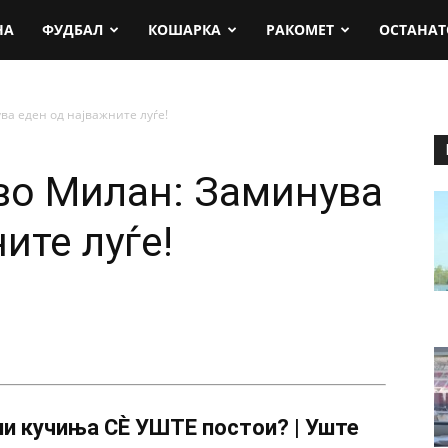
rt.mk
НА
ФУДБАЛ
КОШАРКА
РАКОМЕТ
ОСТАНАТ
ва еден од најважните луѓе!
во Милан: Заминува
ите луѓе!
и кучиња СÈ УШТЕ постои? | Уште