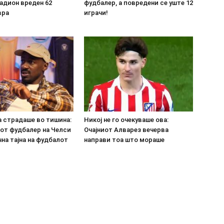
адион вреден 62
фудбалер, а повредени се уште 12
вра
играчи!
а страдаше во тишина:
Никој не го очекуваше ова:
от фудбалер на Челси
Очајниот Алварез вечерва
на тајна на фудбалот
направи тоа што мораше