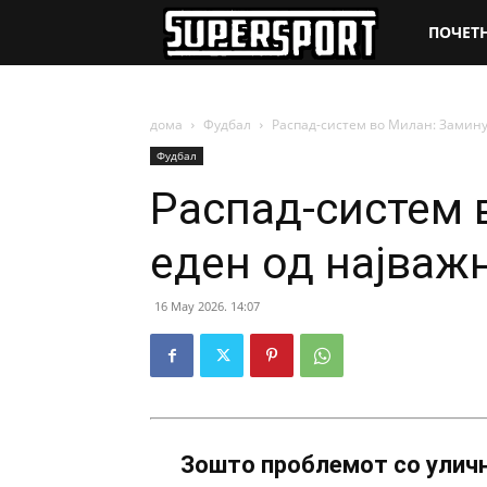
SuperSpo
ПОЧЕТ
дома
Фудбал
Распад-систем во Милан: Замину
Фудбал
Распад-систем 
еден од најважн
16 May 2026. 14:07
Зошто проблемот со уличн