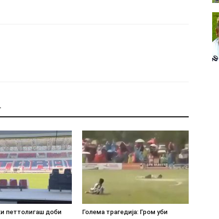
Т
ки петтолигаш доби
Голема трагедија: Гром уби