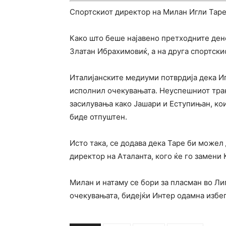
Спортскиот директор на Милан Игли Таре ќ
Како што беше најавено претходните дено
Златан Ибрахимовиќ, а на друга спортски
Италијанските медиуми потврдија дека Иг
исполнил очекувањата. Неуспешниот тран
засилувања како Јашари и Еступињан, кои
биде отпуштен.
Исто така, се додава дека Таре би можел
директор на Аталанта, кого ќе го замени 
Милан и натаму се бори за пласман во Ли
очекувањата, бидејќи Интер одамна избег