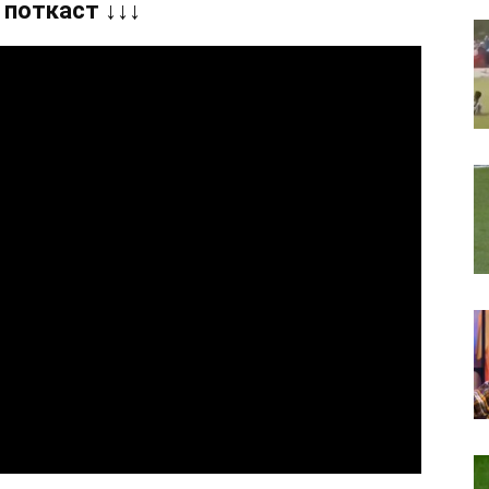
 поткаст ↓↓↓