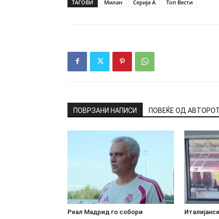
ТАГОВИ
Mилан
Серија А
Топ Вести
ПОВРЗАНИ НАПИСИ
ПОВЕЌЕ ОД АВТОРО
Реал Мадрид го собори
Италијанс