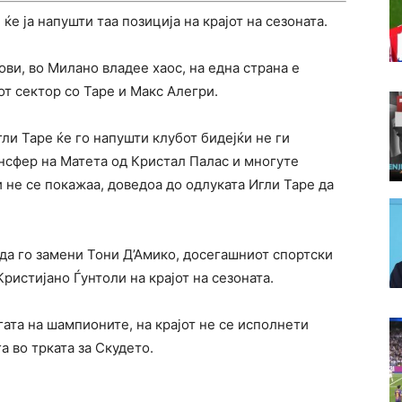
е ја напушти таа позиција на крајот на сезоната.
ви, во Милано владее хаос, на една страна е
от сектор со Таре и Макс Алегри.
ли Таре ќе го напушти клубот бидејќи не ги
сфер на Матета од Кристал Палас и многуте
 не се покажаа, доведоа до одлуката Игли Таре да
 да го замени Тони Д’Амико, досегашниот спортски
Кристијано Ѓунтоли на крајот на сезоната.
гата на шампионите, на крајот не се исполнети
а во трката за Скудето.