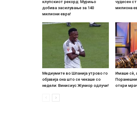
клупскиот рекорд: Мурињо
чудесен ст
добива засилување за 140
милиона е
милиони евра!
Медиумите во Шпанија утрово го
Имаше сè, 
објавија она што се чекаше со
Поранешни
недели: Винисиус Жуниор одлучи!
откри мрач