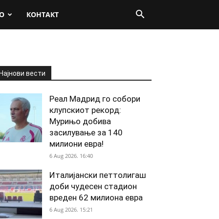
О
КОНТАКТ
Најнови вести
Реал Мадрид го собори
клупскиот рекорд:
Мурињо добива
засилување за 140
милиони евра!
6 Aug 2026. 16:40
Италијански петтолигаш
доби чудесен стадион
вреден 62 милиона евра
6 Aug 2026. 15:21