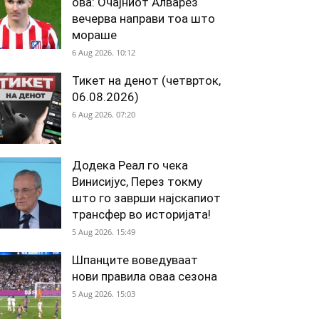
ова: Очајниот Алварез
вечерва направи тоа што
мораше
6 Aug 2026. 10:12
Тикет на денот (четврток,
06.08.2026)
6 Aug 2026. 07:20
Додека Реал го чека
Винисијус, Перез токму
што го заврши најскапиот
трансфер во историјата!
5 Aug 2026. 15:49
Шпанците воведуваат
нови правила оваа сезона
5 Aug 2026. 15:03