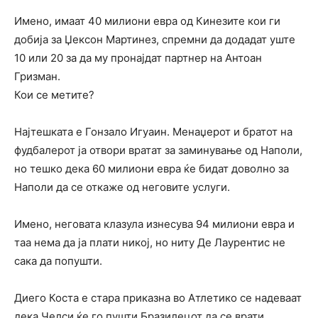
Имено, имаат 40 милиони евра од Кинезите кои ги
добија за Џексон Мартинез, спремни да додадат уште
10 или 20 за да му пронајдат партнер на Антоан
Гризман.
Кои се метите?
Најтешката е Гонзало Игуаин. Менаџерот и братот на
фудбалерот ја отвори вратат за заминување од Наполи,
но тешко дека 60 милиони евра ќе бидат доволно за
Наполи да се откаже од неговите услуги.
Имено, неговата клазула изнесува 94 милиони евра и
таа нема да ја плати никој, но ниту Де Лаурентис не
сака да попушти.
Диего Коста е стара приказна во Атлетико се надеваат
дека Челси ќе го пушти Бразилецот да се врати.