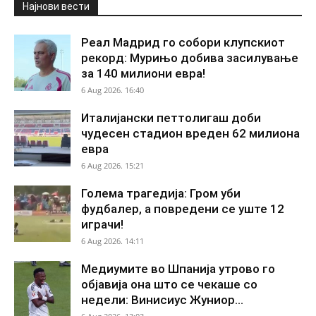
Најнови вести
Реал Мадрид го собори клупскиот
рекорд: Мурињо добива засилување
за 140 милиони евра!
6 Aug 2026. 16:40
Италијански петтолигаш доби
чудесен стадион вреден 62 милиона
евра
6 Aug 2026. 15:21
Голема трагедија: Гром уби
фудбалер, а повредени се уште 12
играчи!
6 Aug 2026. 14:11
Медиумите во Шпанија утрово го
објавија она што се чекаше со
недели: Винисиус Жуниор...