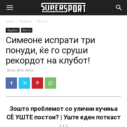
SuperSport.mk
дома
Фудбал
Вести
Фудбал
Вести
Симеоне испрати три
понуди, ќе го сруши
рекордот на клубот!
30 Jun 2016. 09:23
Зошто проблемот со улични кучиња
СÈ УШТЕ постои? | Уште еден поткаст
↓↓↓