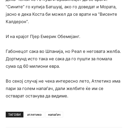
“Сините” го купија Батшуај, ако го доведат и Мората,
јасно е дека Коста би можел да се врати на “Висенте
Калдерон”.
И на крајот Пјер Емерик Обемејанг.
Габонецот сака во Шпанија, но Реал е неговата желба.
Дортмунд исто така не сака да го пушти за помала
сума од 60 милиони евра.
Во секој случај не чека интересно лето, Атлетико има
пари за голем напаѓач, дали желбите ќе им се
остварат останува да видиме.
ТАГОВИ
атлетико
напаѓач