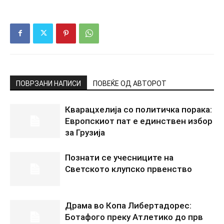
ПОВРЗАНИ НАПИСИ
ПОВЕЌЕ ОД АВТОРОТ
Кварацхелија со политичка порака:
Европскиот пат е единствен избор
за Грузија
Познати се учесниците на
Светското клупско првенство
Драма во Копа Либертадорес:
Ботафого преку Атлетико до прв