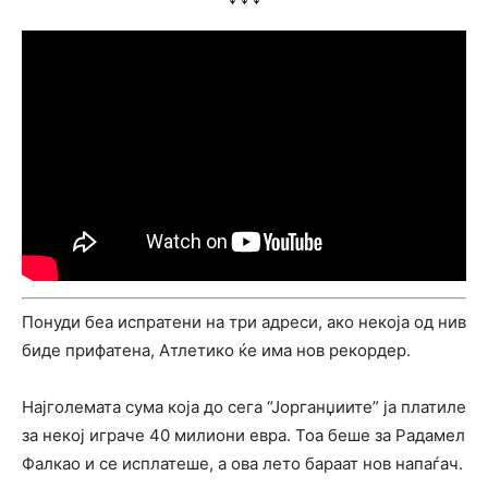
Понуди беа испратени на три адреси, ако некоја од нив
биде прифатена, Атлетико ќе има нов рекордер.
Најголемата сума која до сега “Јорганџиите” ја платиле
за некој играче 40 милиони евра. Тоа беше за Радамел
Фалкао и се исплатеше, а ова лето бараат нов напаѓач.