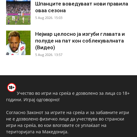
Шпанците воведуваат нови правила
оваа сезона
5 Aug 2026. 15:03
Нејмар целосно ја изгуби главата и
полуде на пат кон соблекувалната
(Видео)
5 Aug 2026. 13:57
Учество во игри на среќа е дозволено за лица со 18+
години. Играј одговорно!
Согласно Законот за игрите на среќа и за забавните игри
не е дозволено физичко лице да учествува во странски
игри на среќа, во кои влоговите се уплаќаат на
територијата на Македонија.