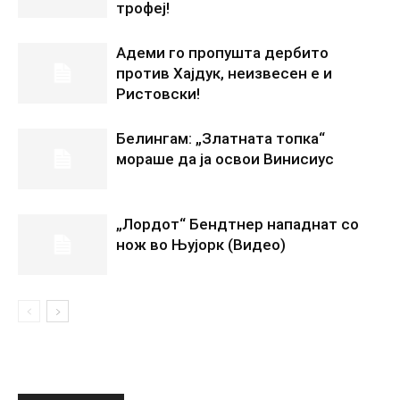
трофеј!
Адеми го пропушта дербито
против Хајдук, неизвесен е и
Ристовски!
Белингам: „Златната топка“
мораше да ја освои Винисиус
„Лордот“ Бендтнер нападнат со
нож во Њујорк (Видео)