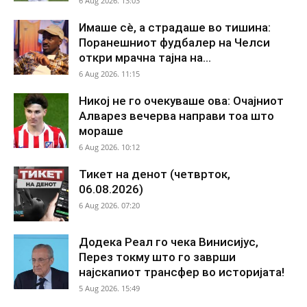
6 Aug 2026. 13:03
Имаше сè, а страдаше во тишина:
Поранешниот фудбалер на Челси
откри мрачна тајна на...
6 Aug 2026. 11:15
Никој не го очекуваше ова: Очајниот
Алварез вечерва направи тоа што
мораше
6 Aug 2026. 10:12
Тикет на денот (четврток,
06.08.2026)
6 Aug 2026. 07:20
Додека Реал го чека Винисијус,
Перез токму што го заврши
најскапиот трансфер во историјата!
5 Aug 2026. 15:49