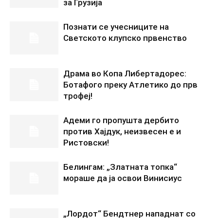
за Грузија
Познати се учесниците на
Светското клупско првенство
Драма во Копа Либертадорес:
Ботафого преку Атлетико до прв
трофеј!
Адеми го пропушта дербито
против Хајдук, неизвесен е и
Ристовски!
Белингам: „Златната топка“
мораше да ја освои Винисиус
„Лордот“ Бендтнер нападнат со