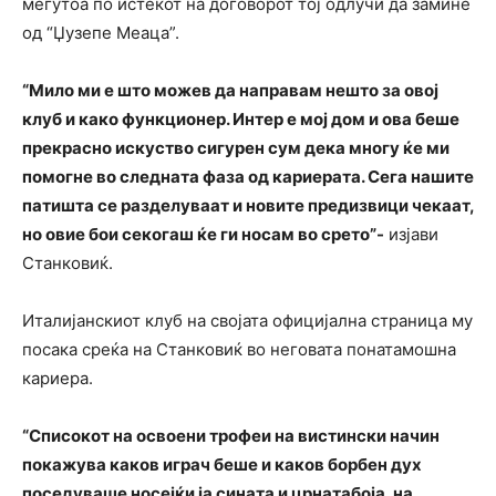
меѓутоа по истекот на договорот тој одлучи да замине
од “Џузепе Меаца”.
“Мило ми е што можев да направам нешто за овој
клуб и како функционер. Интер е мој дом и ова беше
прекрасно искуство сигурен сум дека многу ќе ми
помогне во следната фаза од кариерата. Сега нашите
патишта се разделуваат и новите предизвици чекаат,
но овие бои секогаш ќе ги носам во срето”-
изјави
Станковиќ.
Италијанскиот клуб на својата официјална страница му
посака среќа на Станковиќ во неговата понатамошна
кариера.
“Списокот на освоени трофеи на вистински начин
покажува каков играч беше и каков борбен дух
поседуваше носејќи ја сината и црнатабоја, на