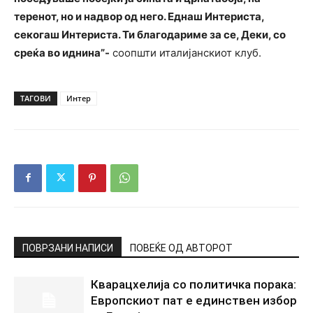
теренот, но и надвор од него. Еднаш Интериста,
секогаш Интериста. Ти благодариме за се, Деки, со
среќа во иднина”-
соопшти италијанскиот клуб.
ТАГОВИ
Интер
ПОВРЗАНИ НАПИСИ
ПОВЕЌЕ ОД АВТОРОТ
Кварацхелија со политичка порака:
Европскиот пат е единствен избор