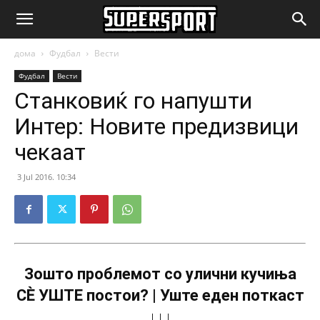
SuperSport.mk
дома
Фудбал
Вести
Фудбал
Вести
Станковиќ го напушти
Интер: Новите предизвици
чекаат
3 Jul 2016. 10:34
Зошто проблемот со улични кучиња
СÈ УШТЕ постои? | Уште еден поткаст
↓↓↓