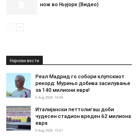
нож во Њујорк (Видео)
Најнови вести
Реал Мадрид го собори клупскиот
рекорд: Мурињо добива засилување
за 140 милиони евра!
6 Aug 2026. 16:40
Италијански петтолигаш доби
чудесен стадион вреден 62 милиона
евра
6 Aug 2026. 15:21