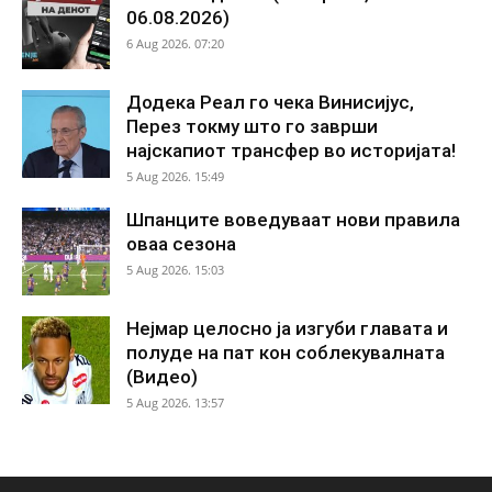
06.08.2026)
6 Aug 2026. 07:20
Додека Реал го чека Винисијус,
Перез токму што го заврши
најскапиот трансфер во историјата!
5 Aug 2026. 15:49
Шпанците воведуваат нови правила
оваа сезона
5 Aug 2026. 15:03
Нејмар целосно ја изгуби главата и
полуде на пат кон соблекувалната
(Видео)
5 Aug 2026. 13:57