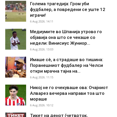
Голема трагедија: Гром уби
фудбалер, а повредени се уште 12
играчи!
6 Aug 2026. 14:11
Медиумите во Шпанија утрово го
објавија она што се чекаше со
недели: Винисиус Жуниор...
6 Aug 2026. 13:03
Имаше сè, а страдаше во тишина:
Поранешниот фудбалер на Челси
откри мрачна тајна на...
6 Aug 2026. 11:15
Никој не го очекуваше ова: Очајниот
Алварез вечерва направи тоа што
мораше
6 Aug 2026. 10:12
Тикет на денот (четврток,