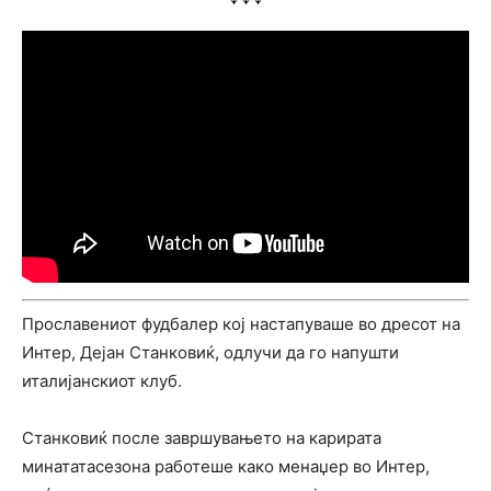
Прославениот фудбалер кој настапуваше во дресот на
Интер, Дејан Станковиќ, одлучи да го напушти
италијанскиот клуб.
Станковиќ после завршувањето на карирата
минататасезона работеше како менаџер во Интер,