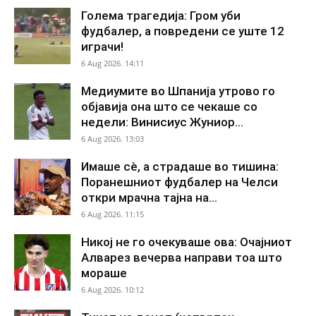
Голема трагедија: Гром уби
фудбалер, а повредени се уште 12
играчи!
6 Aug 2026. 14:11
Медиумите во Шпанија утрово го
објавија она што се чекаше со
недели: Винисиус Жуниор...
6 Aug 2026. 13:03
Имаше сè, а страдаше во тишина:
Поранешниот фудбалер на Челси
откри мрачна тајна на...
6 Aug 2026. 11:15
Никој не го очекуваше ова: Очајниот
Алварез вечерва направи тоа што
мораше
6 Aug 2026. 10:12