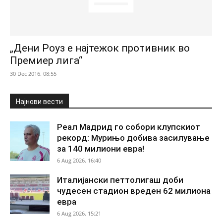
„Дени Роуз е најтежок противник во
Премиер лига“
30 Dec 2016. 08:55
Најнови вести
Реал Мадрид го собори клупскиот
рекорд: Мурињо добива засилување
за 140 милиони евра!
6 Aug 2026. 16:40
Италијански петтолигаш доби
чудесен стадион вреден 62 милиона
евра
6 Aug 2026. 15:21