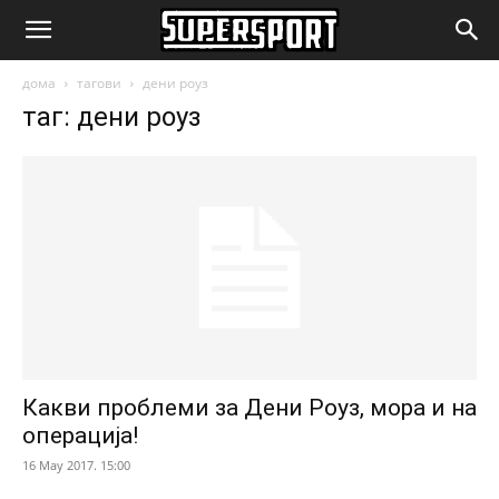
SuperSport.mk
дома
тагови
дени роуз
таг: дени роуз
Какви проблеми за Дени Роуз, мора и на
операција!
16 May 2017. 15:00