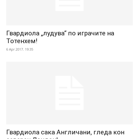
Гвардиола „лудува“ по играчите на
Тотенхем!
6 Apr 2017. 19:35
Гвардиола сака Англичани, гледа кон