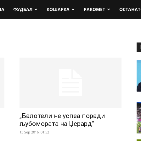
rt.mk
НА
ФУДБАЛ
КОШАРКА
РАКОМЕТ
ОСТАНАТ
„Балотели не успеа поради
љубомората на Џерард“
13 Sep 2016. 01:52