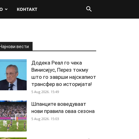
О
КОНТАКТ
Најнови вести
Додека Реал го чека
Винисијус, Перез токму
што го заврши најскапиот
трансфер во историјата!
5 Aug 2026. 15:49
Шпанците воведуваат
нови правила оваа сезона
5 Aug 2026. 15:03