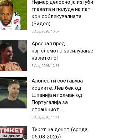
Нејмар целосно ја изгуби
главата и полуде на пат
кон соблекувалната
(Видео)
5 Aug 2026. 13:57
Арсенал пред
најголемото засилување
на летото!
5 Aug 2026. 12:53
Алонсо ги составува
коцките: Лев бек од
Шпанија и голман од
Португалија за
страшниот...
5 Aug 2026. 11:11
Тикет на денот (среда,
05.08.2026)