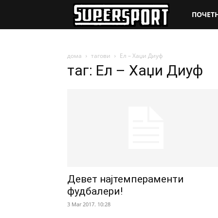
SuperSpo
ПОЧЕТ
дома
тагови
Ел – Хаџи Диуф
таг: Ел – Хаџи Диуф
Девет најтемпераменти
фудбалери!
3 Mar 2017. 10:28