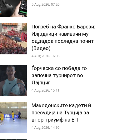
5 Aug 2026. 07:20
Погреб на Франко Барези:
Илјадници навивачи му
оддадоа последна почит
(Видео)
4 Aug 2026. 16:06
Ѓорческа со победа го
започна турнирот во
Лајпциг
4 Aug 2026. 15:11
Македонските кадети ѝ
пресудија на Турција за
втор триумф на ЕП
4 Aug 2026. 14:30