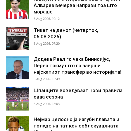
Алварез вечерва направи тоа што
мораше
6 Aug 2026. 10:12
Тикет на денот (четврток,
06.08.2026)
6 Aug 2026. 07:20
Додека Реал го чека Винисијус,
Перез токму што го заврши
најскапиот трансфер во историјата!
5 Aug 2026. 15:49
Шпанците воведуваат нови правила
оваа сезона
5 Aug 2026. 15:03
Нејмар целосно ја изгуби главата и
полуде на пат кон соблекувалната