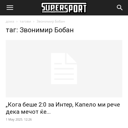
SuperSport.mk
дома
тагови
Звонимир Бобан
таг: Звонимир Бобан
„Кога беше 2:0 за Интер, Капело ми рече
дека мечот ќе...
1 May 2025. 12:26