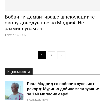
Бобан ги демантираше шпекулациите
околу доведување на Модриќ: Не
размислувам за...
1 Nov 2019. 10:36
1
2
Најнови вести
Реал Мадрид го собори клупскиот
рекорд: Мурињо добива засилување
за 140 милиони евра!
6 Aug 2026. 16:40