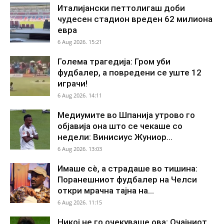
Италијански петтолигаш доби
чудесен стадион вреден 62 милиона
евра
6 Aug 2026. 15:21
Голема трагедија: Гром уби
фудбалер, а повредени се уште 12
играчи!
6 Aug 2026. 14:11
Медиумите во Шпанија утрово го
објавија она што се чекаше со
недели: Винисиус Жуниор...
6 Aug 2026. 13:03
Имаше сè, а страдаше во тишина:
Поранешниот фудбалер на Челси
откри мрачна тајна на...
6 Aug 2026. 11:15
Никој не го очекуваше ова: Очајниот